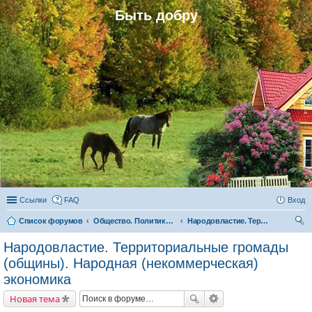
Быть добру
Ссылки
FAQ
Вход
Список форумов
Общество. Политика. Экономика. Народовластие. Территориальные громады (общины)
Народовластие. Территориальные громады (общины). Народная (некоммерческая) экономика
ои
Народовластие. Территориальные громады
ск
(общины). Народная (некоммерческая)
экономика
Новая тема