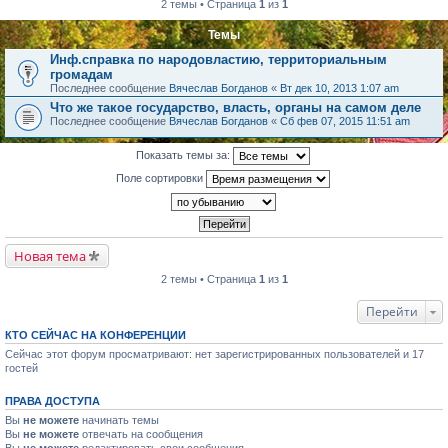
2 темы • Страница
1
из
1
Темы
Инф.справка по народовластию, территориальным
громадам
Последнее сообщение
Вячеслав Богданов
«
Вт дек 10, 2013 1:07 am
Что же такое государство, власть, органы на самом деле
Последнее сообщение
Вячеслав Богданов
«
Сб фев 07, 2015 11:51 am
Показать темы за:
Поле сортировки
Новая тема
2 темы • Страница
1
из
1
Перейти
КТО СЕЙЧАС НА КОНФЕРЕНЦИИ
Сейчас этот форум просматривают: нет зарегистрированных пользователей и 17
гостей
ПРАВА ДОСТУПА
Вы
не можете
начинать темы
Вы
не можете
отвечать на сообщения