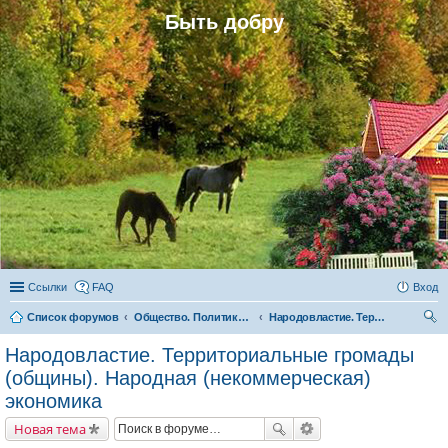
Быть добру
Ссылки
FAQ
Вход
Список форумов
Общество. Политика. Экономика. Народовластие. Территориальные громады (общины)
Народовластие. Территориальные громады (общины). Народная (некоммерческая) экономика
ои
Народовластие. Территориальные громады
ск
(общины). Народная (некоммерческая)
экономика
Новая тема