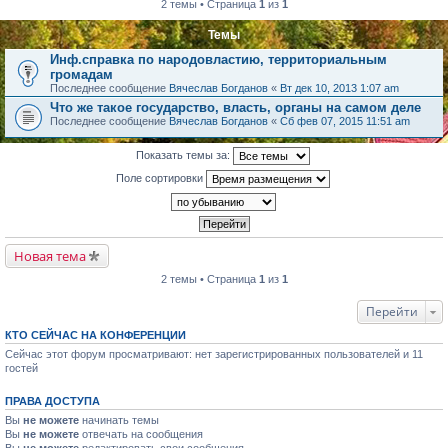
2 темы • Страница
1
из
1
Темы
Инф.справка по народовластию, территориальным
громадам
Последнее сообщение
Вячеслав Богданов
«
Вт дек 10, 2013 1:07 am
Что же такое государство, власть, органы на самом деле
Последнее сообщение
Вячеслав Богданов
«
Сб фев 07, 2015 11:51 am
Показать темы за:
Поле сортировки
Новая тема
2 темы • Страница
1
из
1
Перейти
КТО СЕЙЧАС НА КОНФЕРЕНЦИИ
Сейчас этот форум просматривают: нет зарегистрированных пользователей и 11
гостей
ПРАВА ДОСТУПА
Вы
не можете
начинать темы
Вы
не можете
отвечать на сообщения