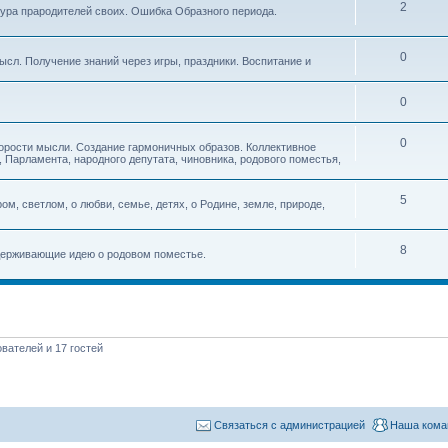
2
тура прародителей своих. Ошибка Образного периода.
0
ысл. Получение знаний через игры, праздники. Воспитание и
0
0
корости мысли. Создание гармоничных образов. Коллективное
 Парламента, народного депутата, чиновника, родового поместья,
5
ом, светлом, о любви, семье, детях, о Родине, земле, природе,
8
оддерживающие идею о родовом поместье.
вателей и 17 гостей
Связаться с администрацией
Наша кома