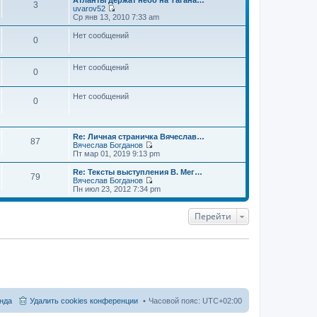
Атланты держат небо на Тагана…
3
uvarov52
П
Ср янв 13, 2010 7:33 am
е
р
Нет сообщений
0
е
й
т
и
Нет сообщений
0
к
п
о
Нет сообщений
0
с
л
е
д
н
Re: Личная страничка Вячеслав…
87
е
Вячеслав Богданов
м
П
Пт мар 01, 2019 9:13 pm
у
е
с
р
Re: Тексты выступления В. Мег…
79
о
е
Вячеслав Богданов
о
й
П
Пн июл 23, 2012 7:34 pm
б
т
е
щ
и
р
е
к
е
Перейти
н
п
й
и
о
т
ю
с
и
л
к
е
п
д
о
н
с
е
л
м
е
у
д
нда
Удалить cookies конференции
Часовой пояс:
UTC+02:00
с
н
о
е