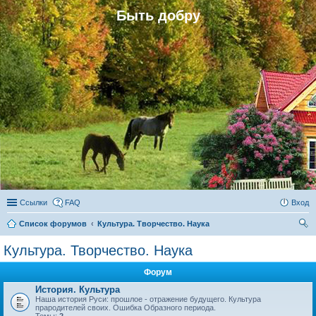
Быть добру
Ссылки
FAQ
Вход
Список форумов
Культура. Творчество. Наука
ои
Культура. Творчество. Наука
ск
Форум
История. Культура
Наша история Руси: прошлое - отражение будущего. Культура
прародителей своих. Ошибка Образного периода.