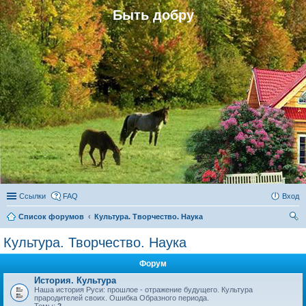
Быть добру
Ссылки
FAQ
Вход
Список форумов
Культура. Творчество. Наука
ои
Культура. Творчество. Наука
ск
Форум
История. Культура
Наша история Руси: прошлое - отражение будущего. Культура
прародителей своих. Ошибка Образного периода.