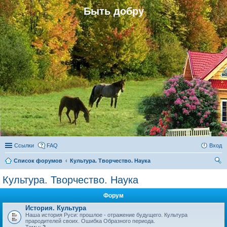
Быть добру
Ссылки
FAQ
Вход
Список форумов
Культура. Творчество. Наука
ои
Культура. Творчество. Наука
ск
Форум
История. Культура
Наша история Руси: прошлое - отражение будущего. Культура
прародителей своих. Ошибка Образного периода.