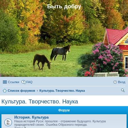
Быть добру
Ссылки
FAQ
Вход
Список форумов
Культура. Творчество. Наука
ои
Культура. Творчество. Наука
ск
Форум
История. Культура
Наша история Руси: прошлое - отражение будущего. Культура
прародителей своих. Ошибка Образного периода.