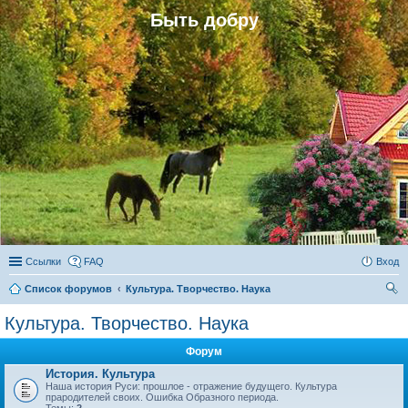
Быть добру
Ссылки
FAQ
Вход
Список форумов
Культура. Творчество. Наука
ои
Культура. Творчество. Наука
ск
Форум
История. Культура
Наша история Руси: прошлое - отражение будущего. Культура
прародителей своих. Ошибка Образного периода.