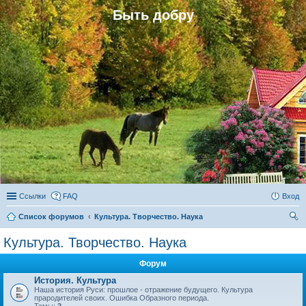
Быть добру
Ссылки
FAQ
Вход
Список форумов
Культура. Творчество. Наука
ои
Культура. Творчество. Наука
ск
Форум
История. Культура
Наша история Руси: прошлое - отражение будущего. Культура
прародителей своих. Ошибка Образного периода.