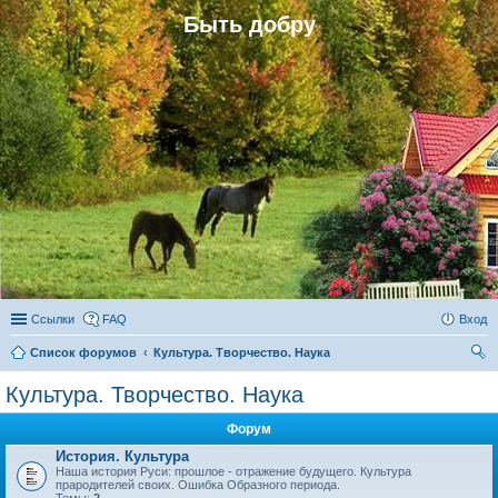
Быть добру
Ссылки
FAQ
Вход
Список форумов
Культура. Творчество. Наука
ои
Культура. Творчество. Наука
ск
Форум
История. Культура
Наша история Руси: прошлое - отражение будущего. Культура
прародителей своих. Ошибка Образного периода.