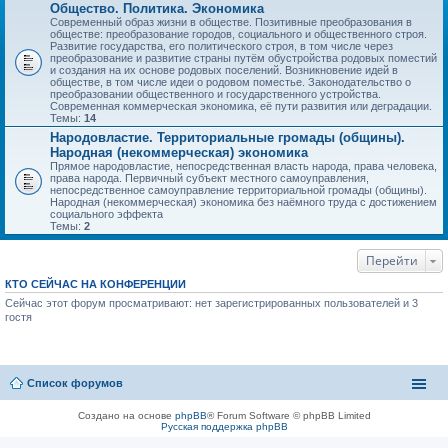
Общество. Политика. Экономика
Современный образ жизни в обществе. Позитивные преобразования в
обществе: преобразование городов, социального и общественного строя.
Развитие государства, его политического строя, в том числе через
преобразование и развитие страны путём обустройства родовых поместий
и создания на их основе родовых поселений. Возникновение идей в
обществе, в том числе идеи о родовом поместье. Законодательство о
преобразовании общественного и государственного устройства.
Современная коммерческая экономика, её пути развития или деградации.
Темы:
14
Народовластие. Территориальные громады (общины).
Народная (некоммерческая) экономика
Прямое народовластие, непосредственная власть народа, права человека,
права народа. Первичный субъект местного самоуправления,
непосредственное самоуправление территориальной громады (общины).
Народная (некоммерческая) экономика без наёмного труда с достижением
социального эффекта
Темы:
2
Перейти
КТО СЕЙЧАС НА КОНФЕРЕНЦИИ
Сейчас этот форум просматривают: нет зарегистрированных пользователей и 3
гостя
Список форумов
Создано на основе
phpBB
® Forum Software © phpBB Limited
Русская поддержка phpBB