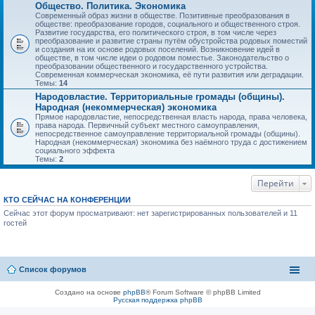
Общество. Политика. Экономика
Современный образ жизни в обществе. Позитивные преобразования в
обществе: преобразование городов, социального и общественного строя.
Развитие государства, его политического строя, в том числе через
преобразование и развитие страны путём обустройства родовых поместий
и создания на их основе родовых поселений. Возникновение идей в
обществе, в том числе идеи о родовом поместье. Законодательство о
преобразовании общественного и государственного устройства.
Современная коммерческая экономика, её пути развития или деградации.
Темы:
14
Народовластие. Территориальные громады (общины).
Народная (некоммерческая) экономика
Прямое народовластие, непосредственная власть народа, права человека,
права народа. Первичный субъект местного самоуправления,
непосредственное самоуправление территориальной громады (общины).
Народная (некоммерческая) экономика без наёмного труда с достижением
социального эффекта
Темы:
2
Перейти
КТО СЕЙЧАС НА КОНФЕРЕНЦИИ
Сейчас этот форум просматривают: нет зарегистрированных пользователей и 11
гостей
Список форумов
Создано на основе
phpBB
® Forum Software © phpBB Limited
Русская поддержка phpBB