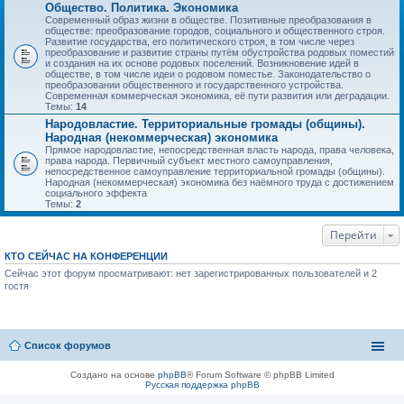
Общество. Политика. Экономика
Современный образ жизни в обществе. Позитивные преобразования в
обществе: преобразование городов, социального и общественного строя.
Развитие государства, его политического строя, в том числе через
преобразование и развитие страны путём обустройства родовых поместий
и создания на их основе родовых поселений. Возникновение идей в
обществе, в том числе идеи о родовом поместье. Законодательство о
преобразовании общественного и государственного устройства.
Современная коммерческая экономика, её пути развития или деградации.
Темы:
14
Народовластие. Территориальные громады (общины).
Народная (некоммерческая) экономика
Прямое народовластие, непосредственная власть народа, права человека,
права народа. Первичный субъект местного самоуправления,
непосредственное самоуправление территориальной громады (общины).
Народная (некоммерческая) экономика без наёмного труда с достижением
социального эффекта
Темы:
2
Перейти
КТО СЕЙЧАС НА КОНФЕРЕНЦИИ
Сейчас этот форум просматривают: нет зарегистрированных пользователей и 2
гостя
Список форумов
Создано на основе
phpBB
® Forum Software © phpBB Limited
Русская поддержка phpBB