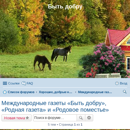
Быть добру
Ссылки
FAQ
Вход
Список форумов
Хорошие, добрые новости и их распространение в обществе
Международные газеты «Быть добру», «Родная газета» и «Родовое поместье»
ои
Международные газеты «Быть добру»,
ск
«Родная газета» и «Родовое поместье»
Новая тема
5 тем • Страница
1
из
1