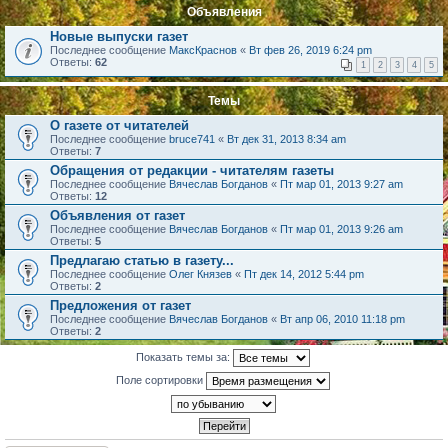
Объявления
Новые выпуски газет
Последнее сообщение
МаксКраснов
«
Вт фев 26, 2019 6:24 pm
Ответы:
62
1
2
3
4
5
Темы
О газете от читателей
Последнее сообщение
bruce741
«
Вт дек 31, 2013 8:34 am
Ответы:
7
Обращения от редакции - читателям газеты
Последнее сообщение
Вячеслав Богданов
«
Пт мар 01, 2013 9:27 am
Ответы:
12
Объявления от газет
Последнее сообщение
Вячеслав Богданов
«
Пт мар 01, 2013 9:26 am
Ответы:
5
Предлагаю статью в газету...
Последнее сообщение
Олег Князев
«
Пт дек 14, 2012 5:44 pm
Ответы:
2
Предложения от газет
Последнее сообщение
Вячеслав Богданов
«
Вт апр 06, 2010 11:18 pm
Ответы:
2
Показать темы за:
Поле сортировки