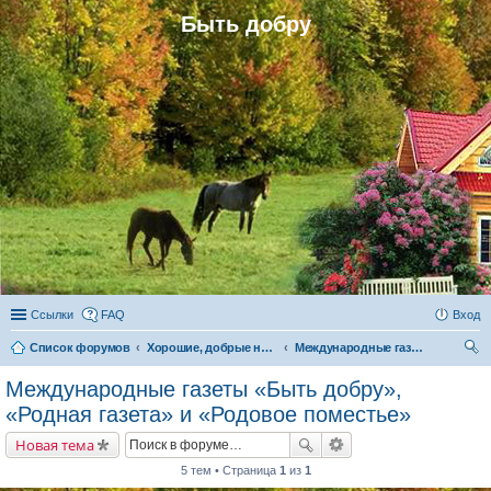
Быть добру
Ссылки
FAQ
Вход
Список форумов
Хорошие, добрые новости и их распространение в обществе
Международные газеты «Быть добру», «Родная газета» и «Родовое поместье»
ои
Международные газеты «Быть добру»,
ск
«Родная газета» и «Родовое поместье»
Новая тема
5 тем • Страница
1
из
1