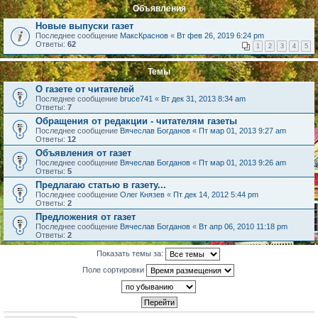
Объявления
Новые выпуски газет
Последнее сообщение
МаксКраснов
«
Вт фев 26, 2019 6:24 pm
Ответы:
62
1
2
3
4
5
Темы
О газете от читателей
Последнее сообщение
bruce741
«
Вт дек 31, 2013 8:34 am
Ответы:
7
Обращения от редакции - читателям газеты
Последнее сообщение
Вячеслав Богданов
«
Пт мар 01, 2013 9:27 am
Ответы:
12
Объявления от газет
Последнее сообщение
Вячеслав Богданов
«
Пт мар 01, 2013 9:26 am
Ответы:
5
Предлагаю статью в газету...
Последнее сообщение
Олег Князев
«
Пт дек 14, 2012 5:44 pm
Ответы:
2
Предложения от газет
Последнее сообщение
Вячеслав Богданов
«
Вт апр 06, 2010 11:18 pm
Ответы:
2
Показать темы за:
Поле сортировки