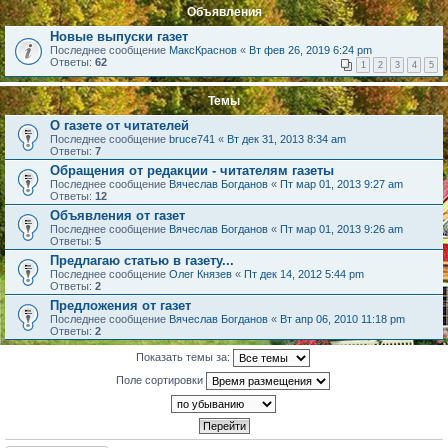
Объявления
Новые выпуски газет
Последнее сообщение
МаксКраснов
«
Вт фев 26, 2019 6:24 pm
Ответы:
62
1
2
3
4
5
Темы
О газете от читателей
Последнее сообщение
bruce741
«
Вт дек 31, 2013 8:34 am
Ответы:
7
Обращения от редакции - читателям газеты
Последнее сообщение
Вячеслав Богданов
«
Пт мар 01, 2013 9:27 am
Ответы:
12
Объявления от газет
Последнее сообщение
Вячеслав Богданов
«
Пт мар 01, 2013 9:26 am
Ответы:
5
Предлагаю статью в газету...
Последнее сообщение
Олег Князев
«
Пт дек 14, 2012 5:44 pm
Ответы:
2
Предложения от газет
Последнее сообщение
Вячеслав Богданов
«
Вт апр 06, 2010 11:18 pm
Ответы:
2
Показать темы за:
Поле сортировки