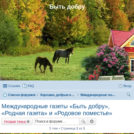
Быть добру
Ссылки
FAQ
Вход
Список форумов
Хорошие, добрые новости и их распространение в обществе
Международные газеты «Быть добру», «Родная газета» и «Родовое поместье»
ои
Международные газеты «Быть добру»,
ск
«Родная газета» и «Родовое поместье»
Новая тема
5 тем • Страница
1
из
1