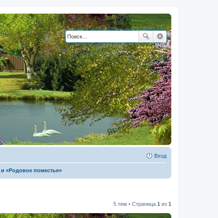
Вход
 и «Родовое поместье»
5 тем • Страница
1
из
1