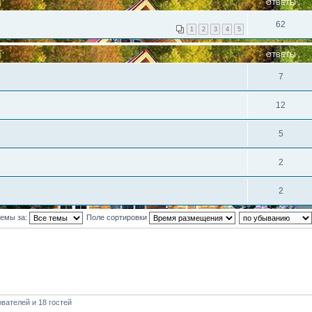
ОТВЕТЫ
62
1
2
3
4
5
ОТВЕТЫ
7
12
5
2
2
темы за:
Поле сортировки
вателей и 18 гостей