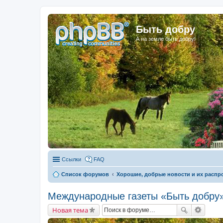
Быть добру
А на земле быть добру!
Ссылки
FAQ
Список форумов
Хорошие, добрые новости и их распр
Международные газеты «Быть добру»
Новая тема