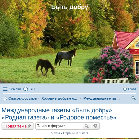
Быть добру
Ссылки
FAQ
Вход
Список форумов
Хорошие, добрые новости и их распространение в обществе
Международные газеты «Быть добру», «Родная газета» и «Родовое поместье»
ои
Международные газеты «Быть добру»,
ск
«Родная газета» и «Родовое поместье»
Новая тема
5 тем • Страница
1
из
1