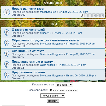
Объявления
Новые выпуски газет
Последнее сообщение
МаксКраснов
«
Вт фев 26, 2019 6:24 pm
Ответы:
62
1
2
3
4
5
Темы
О газете от читателей
Последнее сообщение
bruce741
«
Вт дек 31, 2013 8:34 am
Ответы:
7
Обращения от редакции - читателям газеты
Последнее сообщение
Вячеслав Богданов
«
Пт мар 01, 2013 9:27 am
Ответы:
12
Объявления от газет
Последнее сообщение
Вячеслав Богданов
«
Пт мар 01, 2013 9:26 am
Ответы:
5
Предлагаю статью в газету...
Последнее сообщение
Олег Князев
«
Пт дек 14, 2012 5:44 pm
Ответы:
2
Предложения от газет
Последнее сообщение
Вячеслав Богданов
«
Вт апр 06, 2010 11:18 pm
Ответы:
2
Показать темы за:
Поле сортировки