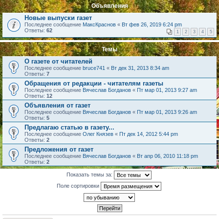
Объявления
Новые выпуски газет
Последнее сообщение
МаксКраснов
«
Вт фев 26, 2019 6:24 pm
Ответы:
62
1
2
3
4
5
Темы
О газете от читателей
Последнее сообщение
bruce741
«
Вт дек 31, 2013 8:34 am
Ответы:
7
Обращения от редакции - читателям газеты
Последнее сообщение
Вячеслав Богданов
«
Пт мар 01, 2013 9:27 am
Ответы:
12
Объявления от газет
Последнее сообщение
Вячеслав Богданов
«
Пт мар 01, 2013 9:26 am
Ответы:
5
Предлагаю статью в газету...
Последнее сообщение
Олег Князев
«
Пт дек 14, 2012 5:44 pm
Ответы:
2
Предложения от газет
Последнее сообщение
Вячеслав Богданов
«
Вт апр 06, 2010 11:18 pm
Ответы:
2
Показать темы за:
Поле сортировки