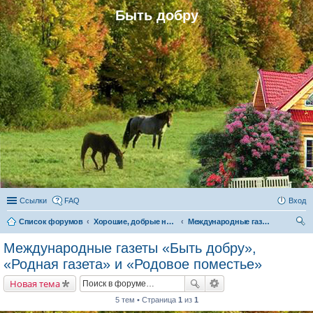
Быть добру
Ссылки
FAQ
Вход
Список форумов
Хорошие, добрые новости и их распространение в обществе
Международные газеты «Быть добру», «Родная газета» и «Родовое поместье»
ои
Международные газеты «Быть добру»,
ск
«Родная газета» и «Родовое поместье»
Новая тема
5 тем • Страница
1
из
1