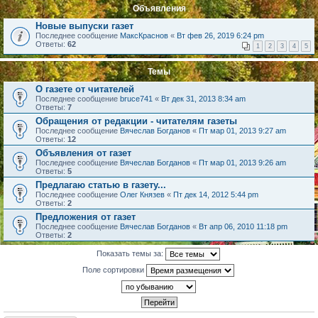
Объявления
Новые выпуски газет
Последнее сообщение
МаксКраснов
«
Вт фев 26, 2019 6:24 pm
Ответы:
62
1
2
3
4
5
Темы
О газете от читателей
Последнее сообщение
bruce741
«
Вт дек 31, 2013 8:34 am
Ответы:
7
Обращения от редакции - читателям газеты
Последнее сообщение
Вячеслав Богданов
«
Пт мар 01, 2013 9:27 am
Ответы:
12
Объявления от газет
Последнее сообщение
Вячеслав Богданов
«
Пт мар 01, 2013 9:26 am
Ответы:
5
Предлагаю статью в газету...
Последнее сообщение
Олег Князев
«
Пт дек 14, 2012 5:44 pm
Ответы:
2
Предложения от газет
Последнее сообщение
Вячеслав Богданов
«
Вт апр 06, 2010 11:18 pm
Ответы:
2
Показать темы за:
Поле сортировки