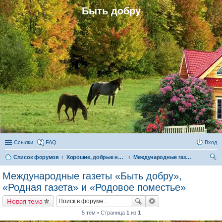
Быть добру
Ссылки
FAQ
Вход
Список форумов
Хорошие, добрые новости и их распространение в обществе
Международные газеты «Быть добру», «Родная газета» и «Родовое поместье»
ои
Международные газеты «Быть добру»,
ск
«Родная газета» и «Родовое поместье»
Новая тема
5 тем • Страница
1
из
1