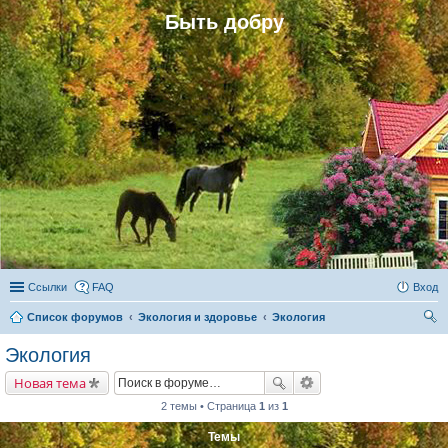
Быть добру
Ссылки
FAQ
Вход
Список форумов
Экология и здоровье
Экология
ои
Экология
ск
Новая тема
2 темы • Страница
1
из
1
Темы