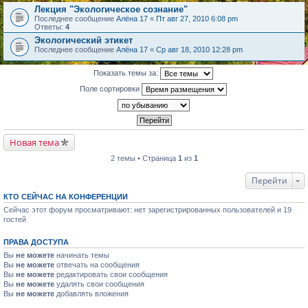
Лекция "Экологическое сознание"
Последнее сообщение
Алёна 17
«
Пт авг 27, 2010 6:08 pm
Ответы:
4
Экологический этикет
Последнее сообщение
Алёна 17
«
Ср авг 18, 2010 12:28 pm
Показать темы за:
Поле сортировки
Новая тема
2 темы • Страница
1
из
1
Перейти
КТО СЕЙЧАС НА КОНФЕРЕНЦИИ
Сейчас этот форум просматривают: нет зарегистрированных пользователей и 19
гостей
ПРАВА ДОСТУПА
Вы
не можете
начинать темы
Вы
не можете
отвечать на сообщения
Вы
не можете
редактировать свои сообщения
Вы
не можете
удалять свои сообщения
Вы
не можете
добавлять вложения