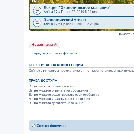
ТЕМЫ
Лекция "Экологическое сознание"
Алёна 17
» Пт авг 27, 2010 5:24 pm
Экологический этикет
Алёна 17
» Ср авг 18, 2010 12:28 pm
Показать 
Новая тема
Вернуться к списку форумов
КТО СЕЙЧАС НА КОНФЕРЕНЦИИ
Сейчас этот форум просматривают: нет зарегистрированных пользо
ПРАВА ДОСТУПА
Вы
не можете
начинать темы
Вы
не можете
отвечать на сообщения
Вы
не можете
редактировать свои сообщения
Вы
не можете
удалять свои сообщения
Вы
не можете
добавлять вложения
Список форумов