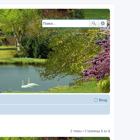
Вход
2 темы • Страница
1
из
1