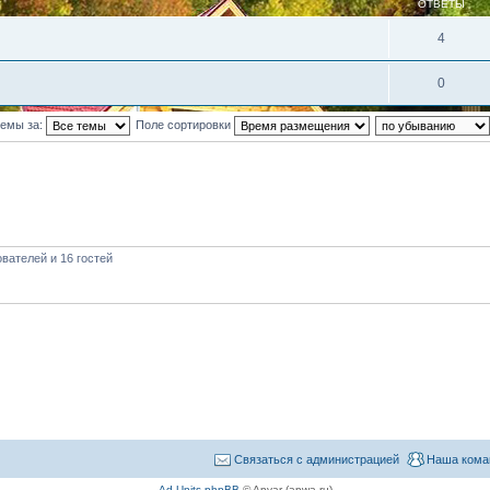
ОТВЕТЫ
4
0
темы за:
Поле сортировки
вателей и 16 гостей
Связаться с администрацией
Наша кома
Ad Units phpBB
© Anvar (apwa.ru)