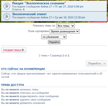
Лекция "Экологическое сознание"
Последнее сообщение
Алёна 17
«
Пт авг 27, 2010 6:08 pm
Ответы:
4
Экологический этикет
Последнее сообщение
Алёна 17
«
Ср авг 18, 2010 12:28 pm
Показать темы за:
Поле сортировки
Новая тема
2 темы • Страница
1
из
1
Перейти
КТО СЕЙЧАС НА КОНФЕРЕНЦИИ
Сейчас этот форум просматривают: нет зарегистрированных пользователей и 20
гостей
ПРАВА ДОСТУПА
Вы
не можете
начинать темы
Вы
не можете
отвечать на сообщения
Вы
не можете
редактировать свои сообщения
Вы
не можете
удалять свои сообщения
Вы
не можете
добавлять вложения