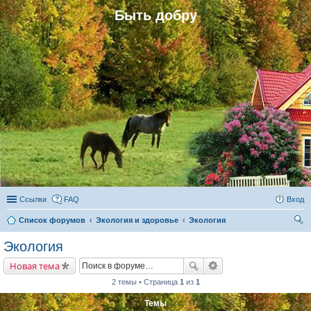
Быть добру
Ссылки
FAQ
Вход
Список форумов
Экология и здоровье
Экология
ои
Экология
ск
Новая тема
2 темы • Страница
1
из
1
Темы