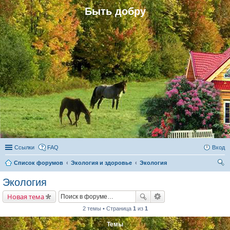
Быть добру
Ссылки
FAQ
Вход
Список форумов
Экология и здоровье
Экология
ои
Экология
ск
Новая тема
2 темы • Страница
1
из
1
Темы