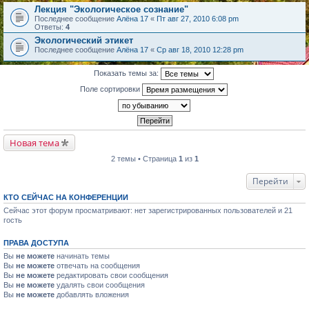
Лекция "Экологическое сознание"
Последнее сообщение
Алёна 17
«
Пт авг 27, 2010 6:08 pm
Ответы:
4
Экологический этикет
Последнее сообщение
Алёна 17
«
Ср авг 18, 2010 12:28 pm
Показать темы за:
Поле сортировки
Новая тема
2 темы • Страница
1
из
1
Перейти
КТО СЕЙЧАС НА КОНФЕРЕНЦИИ
Сейчас этот форум просматривают: нет зарегистрированных пользователей и 21
гость
ПРАВА ДОСТУПА
Вы
не можете
начинать темы
Вы
не можете
отвечать на сообщения
Вы
не можете
редактировать свои сообщения
Вы
не можете
удалять свои сообщения
Вы
не можете
добавлять вложения