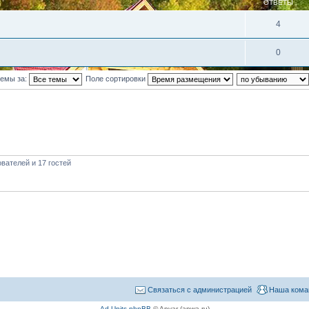
ОТВЕТЫ
4
0
темы за:
Поле сортировки
вателей и 17 гостей
Связаться с администрацией
Наша кома
Ad Units phpBB
© Anvar (apwa.ru)