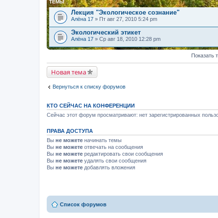
ТЕМЫ
Лекция "Экологическое сознание"
Алёна 17
» Пт авг 27, 2010 5:24 pm
Экологический этикет
Алёна 17
» Ср авг 18, 2010 12:28 pm
Показать 
Новая тема
Вернуться к списку форумов
КТО СЕЙЧАС НА КОНФЕРЕНЦИИ
Сейчас этот форум просматривают: нет зарегистрированных пользо
ПРАВА ДОСТУПА
Вы
не можете
начинать темы
Вы
не можете
отвечать на сообщения
Вы
не можете
редактировать свои сообщения
Вы
не можете
удалять свои сообщения
Вы
не можете
добавлять вложения
Список форумов