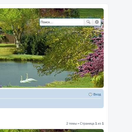
Вход
2 темы • Страница
1
из
1