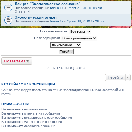
Лекция "Экологическое сознание"
Последнее сообщение
Алёна 17
«
Пт авг 27, 2010 6:08 pm
Ответы:
4
Экологический этикет
Последнее сообщение
Алёна 17
«
Ср авг 18, 2010 12:28 pm
Показать темы за:
Поле сортировки
Новая тема
2 темы • Страница
1
из
1
Перейти
КТО СЕЙЧАС НА КОНФЕРЕНЦИИ
Сейчас этот форум просматривают: нет зарегистрированных пользователей и 11
гостей
ПРАВА ДОСТУПА
Вы
не можете
начинать темы
Вы
не можете
отвечать на сообщения
Вы
не можете
редактировать свои сообщения
Вы
не можете
удалять свои сообщения
Вы
не можете
добавлять вложения