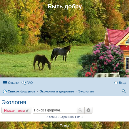
Быть добру
Ссылки
FAQ
Вход
Список форумов
Экология и здоровье
Экология
ои
Экология
ск
Новая тема
2 темы • Страница
1
из
1
Темы