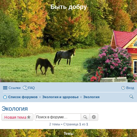
Быть добру
Ссылки
FAQ
Вход
Список форумов
Экология и здоровье
Экология
ои
Экология
ск
Новая тема
2 темы • Страница
1
из
1
Темы