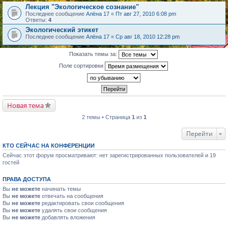
Лекция "Экологическое сознание"
Последнее сообщение
Алёна 17
«
Пт авг 27, 2010 6:08 pm
Ответы:
4
Экологический этикет
Последнее сообщение
Алёна 17
«
Ср авг 18, 2010 12:28 pm
Показать темы за:
Поле сортировки
Новая тема
2 темы • Страница
1
из
1
Перейти
КТО СЕЙЧАС НА КОНФЕРЕНЦИИ
Сейчас этот форум просматривают: нет зарегистрированных пользователей и 19
гостей
ПРАВА ДОСТУПА
Вы
не можете
начинать темы
Вы
не можете
отвечать на сообщения
Вы
не можете
редактировать свои сообщения
Вы
не можете
удалять свои сообщения
Вы
не можете
добавлять вложения