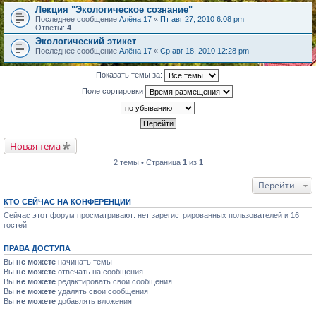
Лекция "Экологическое сознание"
Последнее сообщение
Алёна 17
«
Пт авг 27, 2010 6:08 pm
Ответы:
4
Экологический этикет
Последнее сообщение
Алёна 17
«
Ср авг 18, 2010 12:28 pm
Показать темы за:
Поле сортировки
Новая тема
2 темы • Страница
1
из
1
Перейти
КТО СЕЙЧАС НА КОНФЕРЕНЦИИ
Сейчас этот форум просматривают: нет зарегистрированных пользователей и 16
гостей
ПРАВА ДОСТУПА
Вы
не можете
начинать темы
Вы
не можете
отвечать на сообщения
Вы
не можете
редактировать свои сообщения
Вы
не можете
удалять свои сообщения
Вы
не можете
добавлять вложения