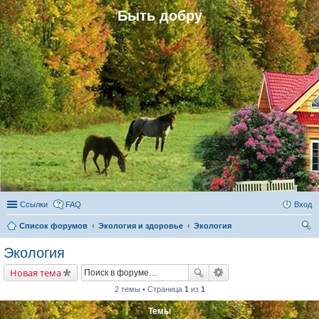
Быть добру
Ссылки
FAQ
Вход
Список форумов
Экология и здоровье
Экология
ои
Экология
ск
Новая тема
2 темы • Страница
1
из
1
Темы