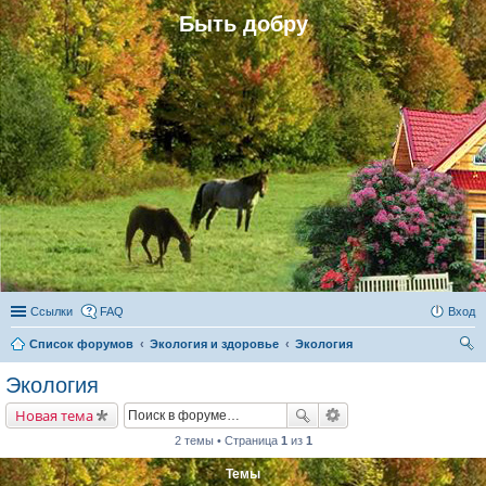
Быть добру
Ссылки
FAQ
Вход
Список форумов
Экология и здоровье
Экология
ои
Экология
ск
Новая тема
2 темы • Страница
1
из
1
Темы