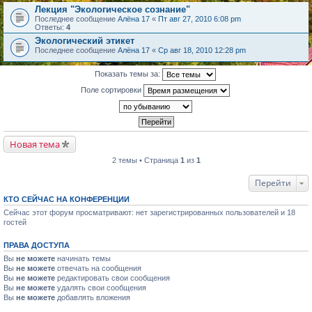
Лекция "Экологическое сознание"
Последнее сообщение
Алёна 17
«
Пт авг 27, 2010 6:08 pm
Ответы:
4
Экологический этикет
Последнее сообщение
Алёна 17
«
Ср авг 18, 2010 12:28 pm
Показать темы за:
Поле сортировки
Новая тема
2 темы • Страница
1
из
1
Перейти
КТО СЕЙЧАС НА КОНФЕРЕНЦИИ
Сейчас этот форум просматривают: нет зарегистрированных пользователей и 18
гостей
ПРАВА ДОСТУПА
Вы
не можете
начинать темы
Вы
не можете
отвечать на сообщения
Вы
не можете
редактировать свои сообщения
Вы
не можете
удалять свои сообщения
Вы
не можете
добавлять вложения