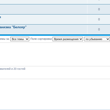
0
и
0
анизма "Белояр"
0
темы за:
Поле сортировки
вателей и 20 гостей