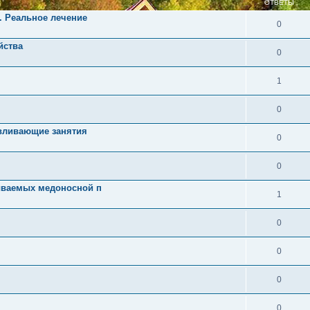
ОТВЕТЫ
. Реальное лечение
0
йства
0
1
0
авливающие занятия
0
0
ываемых медоносной п
1
0
0
0
0