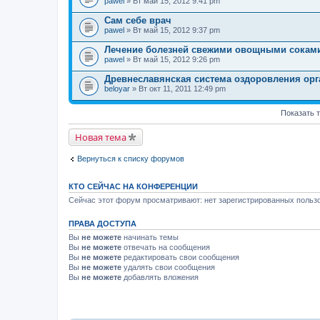
pawel
» Вт май 15, 2012 9:41 pm
Сам себе врач
pawel
» Вт май 15, 2012 9:37 pm
Лечение болезней свежими овощными сокам
pawel
» Вт май 15, 2012 9:26 pm
Древнеславянская система оздоровления орг
beloyar
» Вт окт 11, 2011 12:49 pm
Показать 
Новая тема
Вернуться к списку форумов
КТО СЕЙЧАС НА КОНФЕРЕНЦИИ
Сейчас этот форум просматривают: нет зарегистрированных пользо
ПРАВА ДОСТУПА
Вы
не можете
начинать темы
Вы
не можете
отвечать на сообщения
Вы
не можете
редактировать свои сообщения
Вы
не можете
удалять свои сообщения
Вы
не можете
добавлять вложения