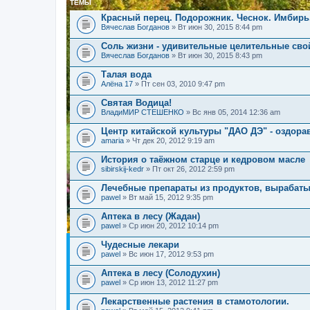
ТЕМЫ
Красный перец. Подорожник. Чеснок. Имбирь
Вячеслав Богданов
» Вт июн 30, 2015 8:44 pm
Соль жизни - удивительные целительные сво
Вячеслав Богданов
» Вт июн 30, 2015 8:43 pm
Талая вода
Алёна 17
» Пт сен 03, 2010 9:47 pm
Святая Водица!
ВладиМИР СТЕШЕНКО
» Вс янв 05, 2014 12:36 am
Центр китайской культуры "ДАО ДЭ" - оздор
amaria
» Чт дек 20, 2012 9:19 am
История о таёжном старце и кедровом масле
sibirskij-kedr
» Пт окт 26, 2012 2:59 pm
Лечебные препараты из продуктов, вырабат
pawel
» Вт май 15, 2012 9:35 pm
Аптека в лесу (Жадан)
pawel
» Ср июн 20, 2012 10:14 pm
Чудесные лекари
pawel
» Вс июн 17, 2012 9:53 pm
Аптека в лесу (Солодухин)
pawel
» Ср июн 13, 2012 11:27 pm
Лекарственные растения в стамотологии.