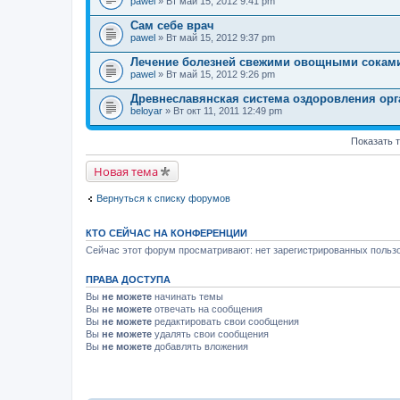
pawel
» Вт май 15, 2012 9:41 pm
Сам себе врач
pawel
» Вт май 15, 2012 9:37 pm
Лечение болезней свежими овощными сокам
pawel
» Вт май 15, 2012 9:26 pm
Древнеславянская система оздоровления орг
beloyar
» Вт окт 11, 2011 12:49 pm
Показать 
Новая тема
Вернуться к списку форумов
КТО СЕЙЧАС НА КОНФЕРЕНЦИИ
Сейчас этот форум просматривают: нет зарегистрированных пользо
ПРАВА ДОСТУПА
Вы
не можете
начинать темы
Вы
не можете
отвечать на сообщения
Вы
не можете
редактировать свои сообщения
Вы
не можете
удалять свои сообщения
Вы
не можете
добавлять вложения