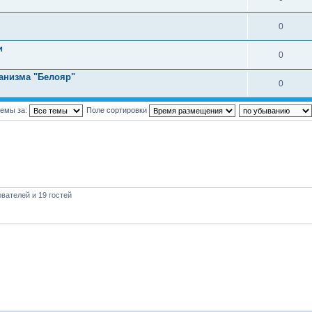
0
и
0
анизма "Белояр"
0
темы за:
Поле сортировки
вателей и 19 гостей