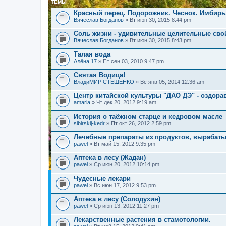
ТЕМЫ
Красный перец. Подорожник. Чеснок. Имбирь
Вячеслав Богданов
» Вт июн 30, 2015 8:44 pm
Соль жизни - удивительные целительные сво
Вячеслав Богданов
» Вт июн 30, 2015 8:43 pm
Талая вода
Алёна 17
» Пт сен 03, 2010 9:47 pm
Святая Водица!
ВладиМИР СТЕШЕНКО
» Вс янв 05, 2014 12:36 am
Центр китайской культуры "ДАО ДЭ" - оздор
amaria
» Чт дек 20, 2012 9:19 am
История о таёжном старце и кедровом масле
sibirskij-kedr
» Пт окт 26, 2012 2:59 pm
Лечебные препараты из продуктов, вырабат
pawel
» Вт май 15, 2012 9:35 pm
Аптека в лесу (Жадан)
pawel
» Ср июн 20, 2012 10:14 pm
Чудесные лекари
pawel
» Вс июн 17, 2012 9:53 pm
Аптека в лесу (Солодухин)
pawel
» Ср июн 13, 2012 11:27 pm
Лекарственные растения в стамотологии.