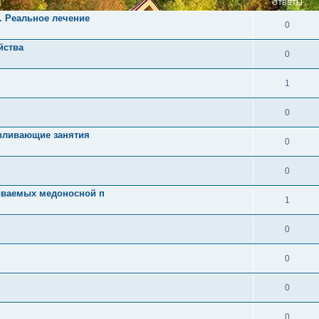
ОТВЕТЫ
. Реальное лечение
0
йства
0
1
0
авливающие занятия
0
0
ываемых медоносной п
1
0
0
0
0