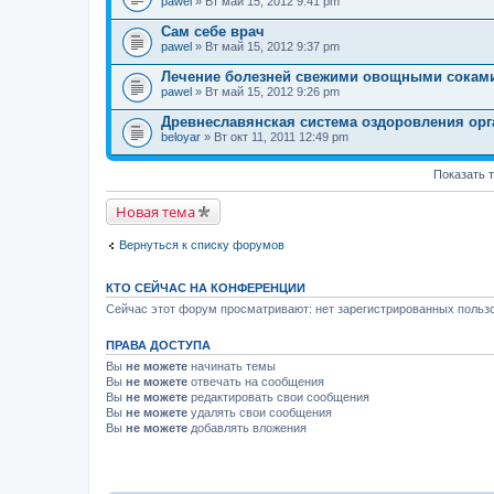
pawel
» Вт май 15, 2012 9:41 pm
Сам себе врач
pawel
» Вт май 15, 2012 9:37 pm
Лечение болезней свежими овощными сокам
pawel
» Вт май 15, 2012 9:26 pm
Древнеславянская система оздоровления орг
beloyar
» Вт окт 11, 2011 12:49 pm
Показать 
Новая тема
Вернуться к списку форумов
КТО СЕЙЧАС НА КОНФЕРЕНЦИИ
Сейчас этот форум просматривают: нет зарегистрированных пользо
ПРАВА ДОСТУПА
Вы
не можете
начинать темы
Вы
не можете
отвечать на сообщения
Вы
не можете
редактировать свои сообщения
Вы
не можете
удалять свои сообщения
Вы
не можете
добавлять вложения