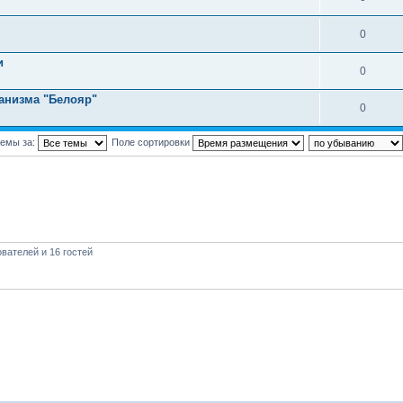
0
и
0
анизма "Белояр"
0
темы за:
Поле сортировки
вателей и 16 гостей