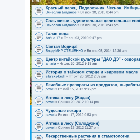
ТЕМЫ
Красный перец. Подорожник. Чеснок. Имбирь
Вячеслав Богданов
» Вт июн 30, 2015 8:44 pm
Соль жизни - удивительные целительные сво
Вячеслав Богданов
» Вт июн 30, 2015 8:43 pm
Талая вода
Алёна 17
» Пт сен 03, 2010 9:47 pm
Святая Водица!
ВладиМИР СТЕШЕНКО
» Вс янв 05, 2014 12:36 am
Центр китайской культуры "ДАО ДЭ" - оздор
amaria
» Чт дек 20, 2012 9:19 am
История о таёжном старце и кедровом масле
sibirskij-kedr
» Пт окт 26, 2012 2:59 pm
Лечебные препараты из продуктов, вырабат
pawel
» Вт май 15, 2012 9:35 pm
Аптека в лесу (Жадан)
pawel
» Ср июн 20, 2012 10:14 pm
Чудесные лекари
pawel
» Вс июн 17, 2012 9:53 pm
Аптека в лесу (Солодухин)
pawel
» Ср июн 13, 2012 11:27 pm
Лекарственные растения в стамотологии.