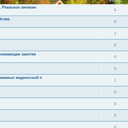
ОТВЕТЫ
. Реальное лечение
0
йства
0
1
0
авливающие занятия
0
0
ываемых медоносной п
1
0
0
0
0