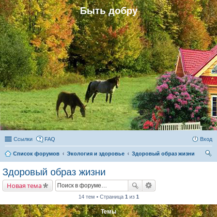
Быть добру
Ссылки
FAQ
Вход
Список форумов
Экология и здоровье
Здоровый образ жизни
ои
Здоровый образ жизни
ск
Новая тема
14 тем • Страница
1
из
1
Темы