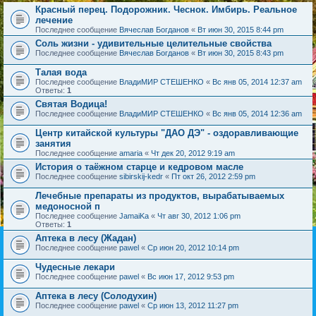
Красный перец. Подорожник. Чеснок. Имбирь. Реальное
лечение
Последнее сообщение
Вячеслав Богданов
«
Вт июн 30, 2015 8:44 pm
Соль жизни - удивительные целительные свойства
Последнее сообщение
Вячеслав Богданов
«
Вт июн 30, 2015 8:43 pm
Талая вода
Последнее сообщение
ВладиМИР СТЕШЕНКО
«
Вс янв 05, 2014 12:37 am
Ответы:
1
Святая Водица!
Последнее сообщение
ВладиМИР СТЕШЕНКО
«
Вс янв 05, 2014 12:36 am
Центр китайской культуры "ДАО ДЭ" - оздоравливающие
занятия
Последнее сообщение
amaria
«
Чт дек 20, 2012 9:19 am
История о таёжном старце и кедровом масле
Последнее сообщение
sibirskij-kedr
«
Пт окт 26, 2012 2:59 pm
Лечебные препараты из продуктов, вырабатываемых
медоносной п
Последнее сообщение
JamaiKa
«
Чт авг 30, 2012 1:06 pm
Ответы:
1
Аптека в лесу (Жадан)
Последнее сообщение
pawel
«
Ср июн 20, 2012 10:14 pm
Чудесные лекари
Последнее сообщение
pawel
«
Вс июн 17, 2012 9:53 pm
Аптека в лесу (Солодухин)
Последнее сообщение
pawel
«
Ср июн 13, 2012 11:27 pm