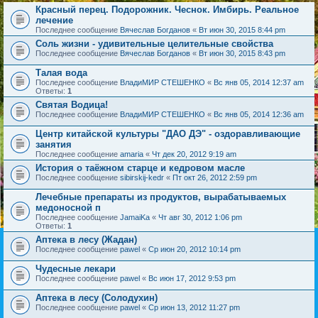
Красный перец. Подорожник. Чеснок. Имбирь. Реальное
лечение
Последнее сообщение
Вячеслав Богданов
«
Вт июн 30, 2015 8:44 pm
Соль жизни - удивительные целительные свойства
Последнее сообщение
Вячеслав Богданов
«
Вт июн 30, 2015 8:43 pm
Талая вода
Последнее сообщение
ВладиМИР СТЕШЕНКО
«
Вс янв 05, 2014 12:37 am
Ответы:
1
Святая Водица!
Последнее сообщение
ВладиМИР СТЕШЕНКО
«
Вс янв 05, 2014 12:36 am
Центр китайской культуры "ДАО ДЭ" - оздоравливающие
занятия
Последнее сообщение
amaria
«
Чт дек 20, 2012 9:19 am
История о таёжном старце и кедровом масле
Последнее сообщение
sibirskij-kedr
«
Пт окт 26, 2012 2:59 pm
Лечебные препараты из продуктов, вырабатываемых
медоносной п
Последнее сообщение
JamaiKa
«
Чт авг 30, 2012 1:06 pm
Ответы:
1
Аптека в лесу (Жадан)
Последнее сообщение
pawel
«
Ср июн 20, 2012 10:14 pm
Чудесные лекари
Последнее сообщение
pawel
«
Вс июн 17, 2012 9:53 pm
Аптека в лесу (Солодухин)
Последнее сообщение
pawel
«
Ср июн 13, 2012 11:27 pm