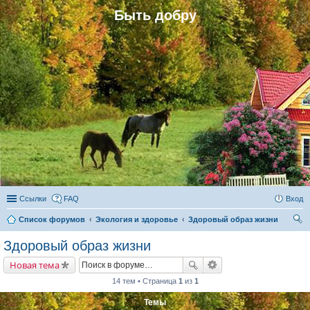
Быть добру
Ссылки
FAQ
Вход
Список форумов
Экология и здоровье
Здоровый образ жизни
ои
Здоровый образ жизни
ск
Новая тема
14 тем • Страница
1
из
1
Темы