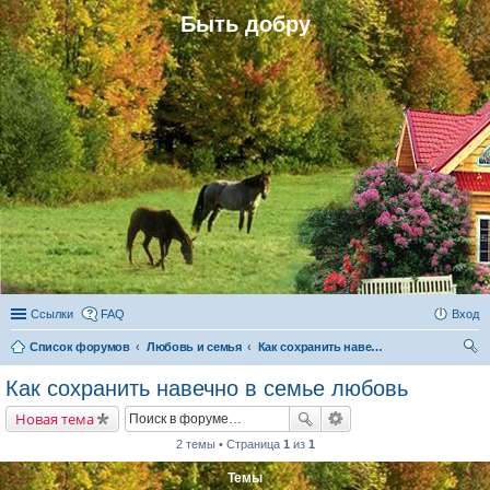
Быть добру
Ссылки
FAQ
Вход
Список форумов
Любовь и семья
Как сохранить навечно в семье любовь
ои
Как сохранить навечно в семье любовь
ск
Новая тема
2 темы • Страница
1
из
1
Темы