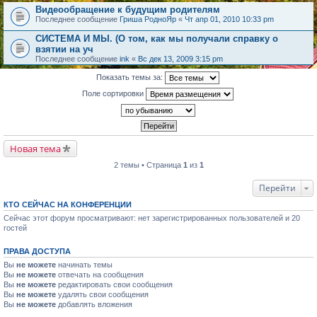
Видеообращение к будущим родителям
Последнее сообщение
Гриша РодноЯр
«
Чт апр 01, 2010 10:33 pm
СИСТЕМА И МЫ. (О том, как мы получали справку о
взятии на уч
Последнее сообщение
ink
«
Вс дек 13, 2009 3:15 pm
Показать темы за:
Поле сортировки
Новая тема
2 темы • Страница
1
из
1
Перейти
КТО СЕЙЧАС НА КОНФЕРЕНЦИИ
Сейчас этот форум просматривают: нет зарегистрированных пользователей и 20
гостей
ПРАВА ДОСТУПА
Вы
не можете
начинать темы
Вы
не можете
отвечать на сообщения
Вы
не можете
редактировать свои сообщения
Вы
не можете
удалять свои сообщения
Вы
не можете
добавлять вложения