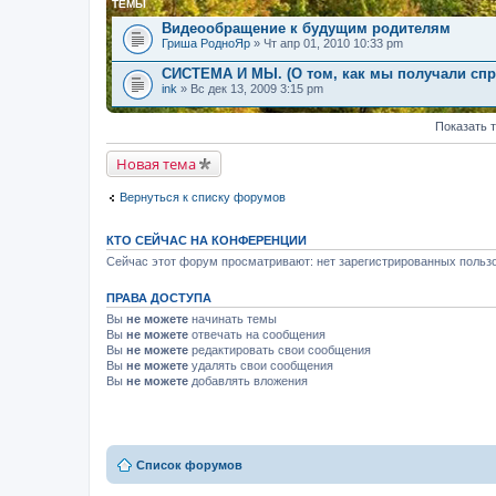
ТЕМЫ
Видеообращение к будущим родителям
Гриша РодноЯр
» Чт апр 01, 2010 10:33 pm
СИСТЕМА И МЫ. (О том, как мы получали спра
ink
» Вс дек 13, 2009 3:15 pm
Показать 
Новая тема
Вернуться к списку форумов
КТО СЕЙЧАС НА КОНФЕРЕНЦИИ
Сейчас этот форум просматривают: нет зарегистрированных пользо
ПРАВА ДОСТУПА
Вы
не можете
начинать темы
Вы
не можете
отвечать на сообщения
Вы
не можете
редактировать свои сообщения
Вы
не можете
удалять свои сообщения
Вы
не можете
добавлять вложения
Список форумов