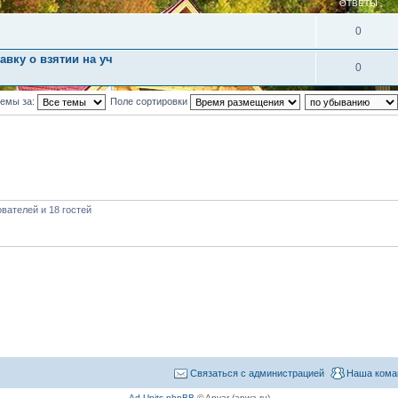
ОТВЕТЫ
0
вку о взятии на уч
0
темы за:
Поле сортировки
вателей и 18 гостей
Связаться с администрацией
Наша кома
Ad Units phpBB
© Anvar (apwa.ru)