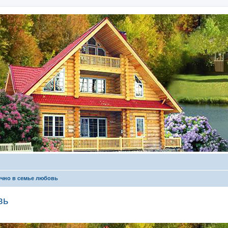
ечно в семье любовь
вь