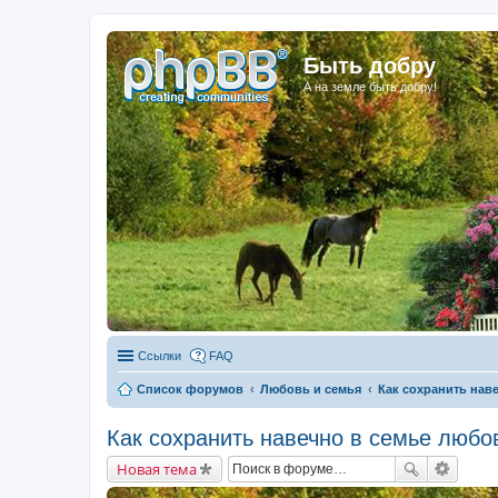
Быть добру
А на земле быть добру!
Ссылки
FAQ
Список форумов
Любовь и семья
Как сохранить нав
Как сохранить навечно в семье любо
Новая тема