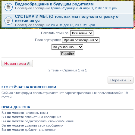
Видеообращение к будущим родителям
Последнее сообщение
Гриша РодноЯр
«
Чт апр 01, 2010 10:33 pm
СИСТЕМА И МЫ. (О том, как мы получали справку о
взятии на уч
Последнее сообщение
ink
«
Вс дек 13, 2009 3:15 pm
Показать темы за:
Поле сортировки
Новая тема
2 темы • Страница
1
из
1
Перейти
КТО СЕЙЧАС НА КОНФЕРЕНЦИИ
Сейчас этот форум просматривают: нет зарегистрированных пользователей и 19
гостей
ПРАВА ДОСТУПА
Вы
не можете
начинать темы
Вы
не можете
отвечать на сообщения
Вы
не можете
редактировать свои сообщения
Вы
не можете
удалять свои сообщения
Вы
не можете
добавлять вложения