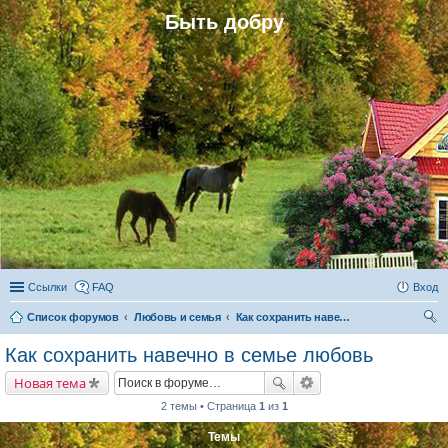
Быть добру
Ссылки
FAQ
Вход
Список форумов
Любовь и семья
Как сохранить навечно в семье любовь
ои
Как сохранить навечно в семье любовь
ск
Новая тема
2 темы • Страница
1
из
1
Темы