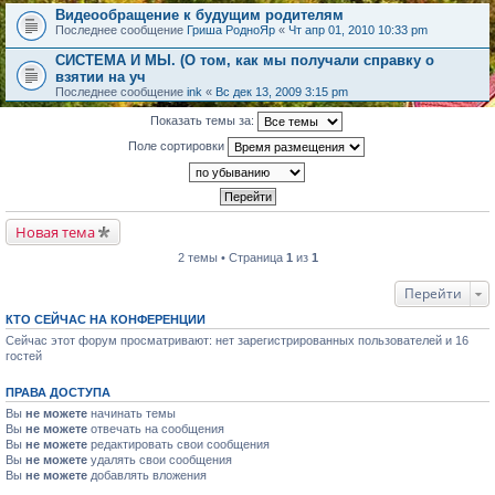
Видеообращение к будущим родителям
Последнее сообщение
Гриша РодноЯр
«
Чт апр 01, 2010 10:33 pm
СИСТЕМА И МЫ. (О том, как мы получали справку о
взятии на уч
Последнее сообщение
ink
«
Вс дек 13, 2009 3:15 pm
Показать темы за:
Поле сортировки
Новая тема
2 темы • Страница
1
из
1
Перейти
КТО СЕЙЧАС НА КОНФЕРЕНЦИИ
Сейчас этот форум просматривают: нет зарегистрированных пользователей и 16
гостей
ПРАВА ДОСТУПА
Вы
не можете
начинать темы
Вы
не можете
отвечать на сообщения
Вы
не можете
редактировать свои сообщения
Вы
не можете
удалять свои сообщения
Вы
не можете
добавлять вложения