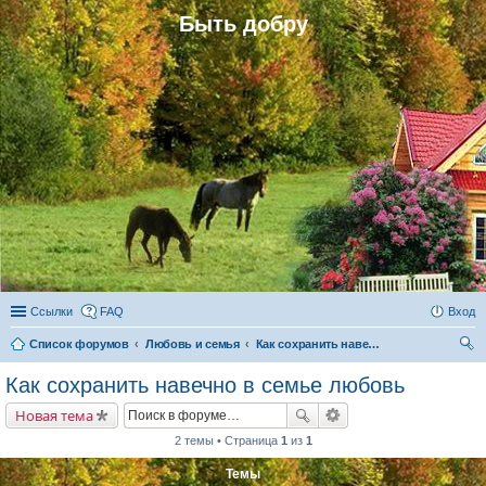
Быть добру
Ссылки
FAQ
Вход
Список форумов
Любовь и семья
Как сохранить навечно в семье любовь
ои
Как сохранить навечно в семье любовь
ск
Новая тема
2 темы • Страница
1
из
1
Темы