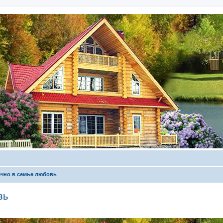
ечно в семье любовь
вь