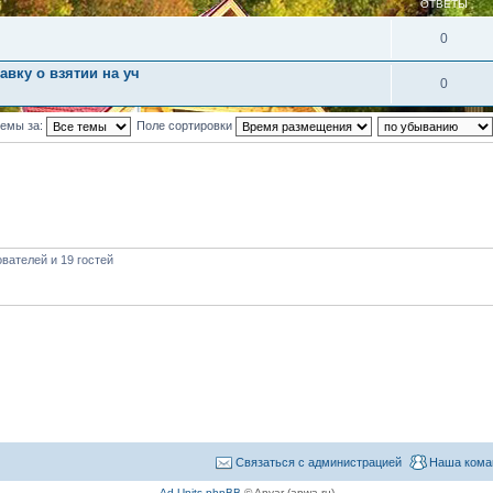
ОТВЕТЫ
0
вку о взятии на уч
0
темы за:
Поле сортировки
вателей и 19 гостей
Связаться с администрацией
Наша кома
Ad Units phpBB
© Anvar (apwa.ru)