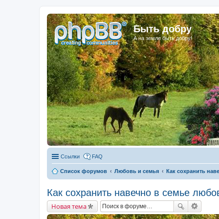
Быть добру
А на земле быть добру!
Ссылки
FAQ
Список форумов
Любовь и семья
Как сохранить нав
Как сохранить навечно в семье любо
Новая тема