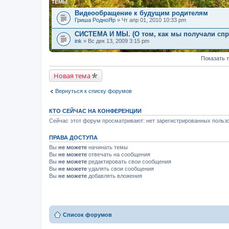
ТЕМЫ
Видеообращение к будущим родителям
Гриша РодноЯр
» Чт апр 01, 2010 10:33 pm
СИСТЕМА И МЫ. (О том, как мы получали спра
ink
» Вс дек 13, 2009 3:15 pm
Показать 
Новая тема
Вернуться к списку форумов
КТО СЕЙЧАС НА КОНФЕРЕНЦИИ
Сейчас этот форум просматривают: нет зарегистрированных пользо
ПРАВА ДОСТУПА
Вы
не можете
начинать темы
Вы
не можете
отвечать на сообщения
Вы
не можете
редактировать свои сообщения
Вы
не можете
удалять свои сообщения
Вы
не можете
добавлять вложения
Список форумов