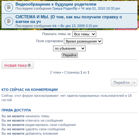
Видеообращение к будущим родителям
Последнее сообщение
Гриша РодноЯр
«
Чт апр 01, 2010 10:33 pm
СИСТЕМА И МЫ. (О том, как мы получали справку о
взятии на уч
Последнее сообщение
ink
«
Вс дек 13, 2009 3:15 pm
Показать темы за:
Поле сортировки
Новая тема
2 темы • Страница
1
из
1
Перейти
КТО СЕЙЧАС НА КОНФЕРЕНЦИИ
Сейчас этот форум просматривают: нет зарегистрированных пользователей и 18
гостей
ПРАВА ДОСТУПА
Вы
не можете
начинать темы
Вы
не можете
отвечать на сообщения
Вы
не можете
редактировать свои сообщения
Вы
не можете
удалять свои сообщения
Вы
не можете
добавлять вложения