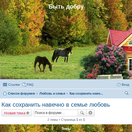
Быть добру
Ссылки
FAQ
Вход
Список форумов
Любовь и семья
Как сохранить навечно в семье любовь
ои
Как сохранить навечно в семье любовь
ск
Новая тема
2 темы • Страница
1
из
1
Темы