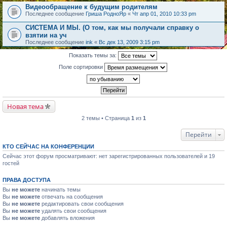
Видеообращение к будущим родителям
Последнее сообщение
Гриша РодноЯр
«
Чт апр 01, 2010 10:33 pm
СИСТЕМА И МЫ. (О том, как мы получали справку о
взятии на уч
Последнее сообщение
ink
«
Вс дек 13, 2009 3:15 pm
Показать темы за:
Поле сортировки
Новая тема
2 темы • Страница
1
из
1
Перейти
КТО СЕЙЧАС НА КОНФЕРЕНЦИИ
Сейчас этот форум просматривают: нет зарегистрированных пользователей и 19
гостей
ПРАВА ДОСТУПА
Вы
не можете
начинать темы
Вы
не можете
отвечать на сообщения
Вы
не можете
редактировать свои сообщения
Вы
не можете
удалять свои сообщения
Вы
не можете
добавлять вложения