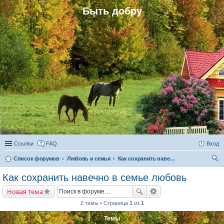
Быть добру
Ссылки
FAQ
Вход
Список форумов
Любовь и семья
Как сохранить навечно в семье любовь
ои
Как сохранить навечно в семье любовь
ск
Новая тема
2 темы • Страница
1
из
1
Темы