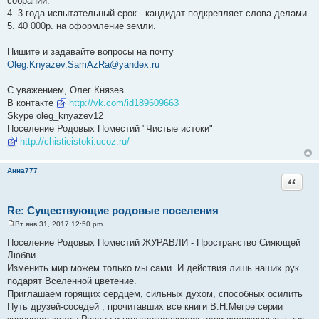
собрании.
4. 3 года испытательный срок - кандидат подкрепляет слова делами.
5. 40 000р. на оформление земли.
Пишите и задавайте вопросы на почту
Oleg.Knyazev.SamAzRa@yandex.ru
С уважением, Олег Князев.
В контакте
http://vk.com/id189609663
Skype oleg_knyazev12
Поселение Родовых Поместий "Чистые истоки"
http://chistieistoki.ucoz.ru/
Анна777
Цитата
Re: Существующие родовые поселения
Вт янв 31, 2017 12:50 pm
С
о
Поселение Родовых Поместий ЖУРАВЛИ - Пространство Сияющей
о
Любви.
б
щ
Изменить мир можем только мы сами. И действия лишь наших рук
е
подарят Вселенной цветение.
н
и
Приглашаем горящих сердцем, сильных духом, способных осилить
е
Путь друзей-соседей , прочитавших все книги В.Н.Мегре серии