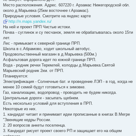
Место расположения. Адрес. 607220 г. Арзамас Нижегородской обл.
около д.Марьевка (25км восточнее г.Арзамас).
Природные условия. Смотрите на яндекс карте
http://n.maps.yandex.ru/
На ней и проект ПРП Чистые истоки.
Почва - суглинок и су песчанок, земля не обрабатывалась около 15ти
лет.
Лес - примыкает к северной границе ПРП.
Школа в с.Абрамово, ходит школьный автобус.
Продовольственный магазин в д.Марьевка (500м.)
Асфальтовая дорога идет по южной границе ПРП.
Вода - родник речки Теремлей, колодцы д.Марьевка.Святой
Марьевский родник 2км. от ПРП.
Планируется:
Электрификация - Солнечные бат. и проведение ЛЭП - в год, когда не
менее 10 семей будут готовиться к зимовке.
Газ, канализацию, водопровод - проводить не будем никогда.
Центральные дороги - засыпать щебнем.
Есть несколько условий для вступления в ПРП.
Некоторые из них.
1. кандидат читает и принимает идеи прописанные в книгах В.Мегре
"Звенящие кедры России.
2. 20 вопросов анкеты поселенца.
3. Кандидат рисует проект своего РП и защищает его на общем