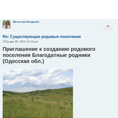
Вячеслав Богданов
Цитата
Re: Существующие родовые поселения
Ср дек 28, 2011 12:13 pm
С
о
Приглашение к созданию родового
о
б
поселения Благодатные родники
щ
(Одесская обл.)
е
н
и
е