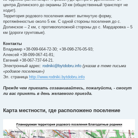
центра Долинского до окраины 10 км (общественный транспорт не
ходит).
Территория родового поселения имеет вытянутую форму,
протяжённостью около 5 км. С одной стороны поселения до с.
Долинское – 2 км, с противоположной стороны до с. Мардаровка – 5
км (дороги грунтовые).
Контакты
Владимир +38-099-664-72-30; +38-098-276-05-93;
Алексей +38-099-067-41-81;
Евгений +38-067-737-64-21.
Электронный адрес:
rodniki@bytdobru.info
(указав в теме письма
«родовое поселение»)
Эл. страница
http://www.rodniki.bytdobru.info
Прежде чем приехать созванивайтесь, пожалуйста, - смогут
ли вас принять в день желаемого приезда.
Карта местности, где расположено поселение