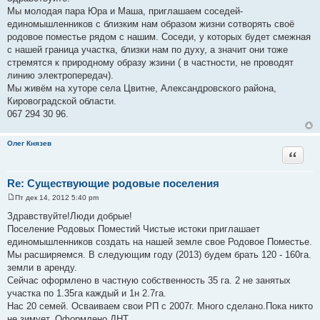
о
Мы молодая пара Юра и Маша, приглашаем соседей-
б
щ
единомышленников с близким нам образом жизни сотворять своё
е
родовое поместье рядом с нашим. Соседи, у которых будет смежная
н
и
с нашей граница участка, близки нам по духу, а значит они тоже
е
стремятся к природному образу жзини ( в частности, не проводят
линию электропередач).
Мы живём на хуторе села Цвитне, Александровского района,
Кировоградской области.
067 294 30 96.
Олег Князев
Цитата
Re: Существующие родовые поселения
Пт дек 14, 2012 5:40 pm
С
о
Здравствуйте!Люди добрые!
о
Поселение Родовых Поместий Чистые истоки приглашает
б
щ
единомышленников создать на нашей земле свое Родовое Поместье.
е
Мы расширяемся. В следующим году (2013) будем брать 120 - 160га.
н
и
земли в аренду.
е
Сейчас оформлено в частную собственность 35 га. 2 не занятых
участка по 1.35га каждый и 1н 2.7га.
Нас 20 семей. Осваиваем свои РП с 2007г. Много сделано.Пока никто
не зимует. Оформлено ДНТ.