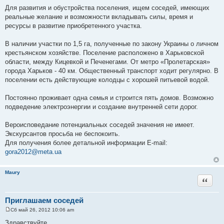
е
Для развития и обустройства поселения, ищем соседей, имеющих
реальные желание и возможности вкладывать силы, время и
ресурсы в развитие приобретенного участка.
В наличии участки по 1,5 га, полученные по закону Украины о личном
крестьянском хозяйстве. Поселение расположено в Харьковской
области, между Кицевкой и Печенегами. От метро «Пролетарская»
города Харьков - 40 км. Общественный транспорт ходит регулярно. В
поселении есть действующие колодцы с хорошей питьевой водой.
Постоянно проживает одна семья и строится пять домов. Возможно
подведение электроэнергии и создание внутренней сети дорог.
Вероисповедание потенциальных соседей значения не имеет.
Экскурсантов просьба не беспокоить.
Для получения более детальной информации E-mail:
gora2012@meta.ua
Maury
Цитата
Приглашаем соседей
Сб май 26, 2012 10:06 am
С
о
Здравствуйте.