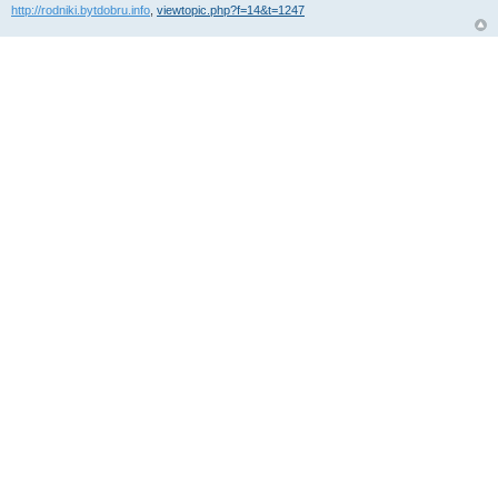
http://rodniki.bytdobru.info
,
viewtopic.php?f=14&t=1247