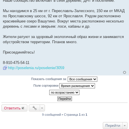
Наше сообщество включает в себя деревню, ДНТ и поселение.
б
щ
е
Мы находимся в 25 км от г. Переславль-Залесского, 150 км от МКАД
н
и
по Ярославскому шоссе, 92 км от Ярославля. Рядом расположено
е
красивейшее озеро Вашутино. Вокруг места расположено несколько
деревень с лесами и зверьем: лоси, кабаны и др.
Жители ратуют за здоровый экологичный образ жизни и занимаются
обустройством территории. Планов много.
Присоединяйтесь!
8-910-475-54-11
http://poselenia.ru/poselenie/3059
Показать сообщения за:
Поле сортировки
Ответить
9 сообщений • Страница
1
из
1
Перейти