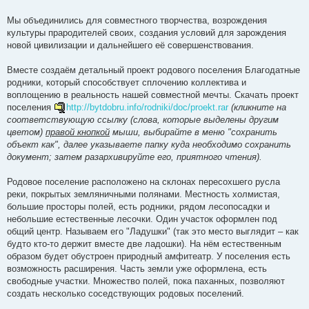
Мы объединились для совместного творчества, возрождения
культуры прародителей своих, создания условий для зарождения
новой цивилизации и дальнейшего её совершенствования.
Вместе создаём детальный проект родового поселения Благодатные
родники, который способствует сплочению коллектива и
воплощению в реальность нашей совместной мечты. Скачать проект
поселения
http://bytdobru.info/rodniki/doc/proekt.rar
(кликните на
соответствующую ссылку (слова, которые выделены другим
цветом)
правой кнопкой
мыши, выбирайте в меню "сохранить
объект как", далее указываете папку куда необходимо сохранить
документ; затем разархивируйте его, приятного чтения).
Родовое поселение расположено на склонах пересохшего русла
реки, покрытых земляничными полянами. Местность холмистая,
большие просторы полей, есть родники, рядом лесопосадки и
небольшие естественные лесочки. Один участок оформлен под
общий центр. Называем его "Ладушки" (так это место выглядит – как
будто кто-то держит вместе две ладошки). На нём естественным
образом будет обустроен природный амфитеатр. У поселения есть
возможность расширения. Часть земли уже оформлена, есть
свободные участки. Множество полей, пока паханных, позволяют
создать несколько соседствующих родовых поселений.