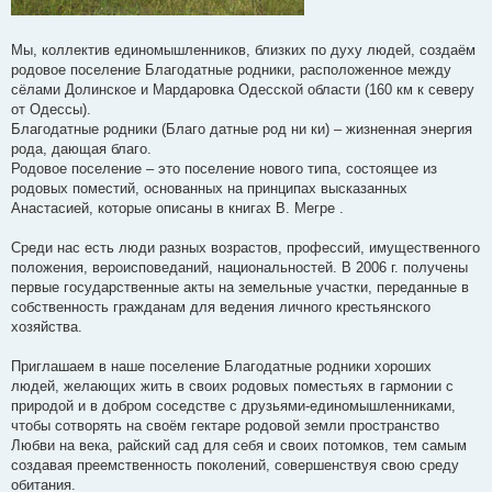
Мы, коллектив единомышленников, близких по духу людей, создаём
родовое поселение Благодатные родники, расположенное между
сёлами Долинское и Мардаровка Одесской области (160 км к северу
от Одессы).
Благодатные родники (Благо датные род ни ки) – жизненная энергия
рода, дающая благо.
Родовое поселение – это поселение нового типа, состоящее из
родовых поместий, основанных на принципах высказанных
Анастасией, которые описаны в книгах В. Мегре .
Среди нас есть люди разных возрастов, профессий, имущественного
положения, вероисповеданий, национальностей. В 2006 г. получены
первые государственные акты на земельные участки, переданные в
собственность гражданам для ведения личного крестьянского
хозяйства.
Приглашаем в наше поселение Благодатные родники хороших
людей, желающих жить в своих родовых поместьях в гармонии с
природой и в добром соседстве с друзьями-единомышленниками,
чтобы сотворять на своём гектаре родовой земли пространство
Любви на века, райский сад для себя и своих потомков, тем самым
создавая преемственность поколений, совершенствуя свою среду
обитания.