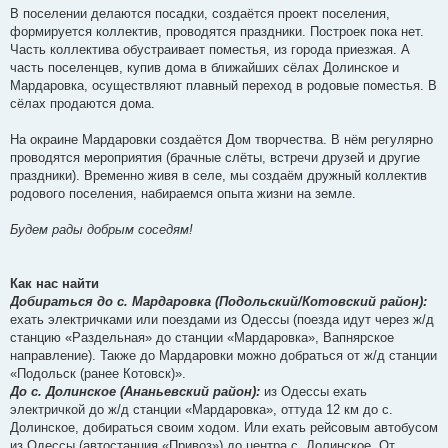
В поселении делаются посадки, создаётся проект поселения,
формируется коллектив, проводятся праздники. Построек пока нет.
Часть коллектива обустраивает поместья, из города приезжая. А
часть поселенцев, купив дома в ближайших сёлах Долинское и
Мардаровка, осуществляют плавный переход в родовые поместья. В
сёлах продаются дома.
На окраине Мардаровки создаётся Дом творчества. В нём регулярно
проводятся мероприятия (брачные слёты, встречи друзей и другие
праздники). Временно живя в селе, мы создаём дружный коллектив
родового поселения, набираемся опыта жизни на земле.
Будем рады добрым соседям!
Как нас найти
Добираться до с. Мардаровка (Подольский/Котовский район):
ехать электричками или поездами из Одессы (поезда идут через ж/д
станцию «Раздельная» до станции «Мардаровка», Вапнярское
направление). Также до Мардаровки можно добраться от ж/д станции
«Подольск (ранее Котовск)».
До с. Долинское (Ананьевский район):
из Одессы ехать
электричкой до ж/д станции «Мардаровка», оттуда 12 км до с.
Долинское, добираться своим ходом. Или ехать рейсовым автобусом
из Одессы (автостанция «Привоз») до центра с. Долинское. От