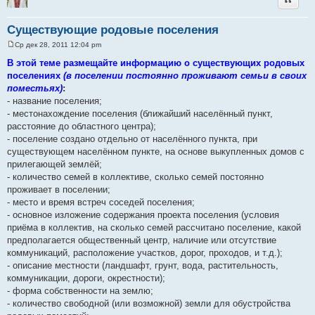
Существующие родовые поселения
Ср дек 28, 2011 12:04 pm
С
о
В этой теме размещайте информацию о существующих родовых
о
поселениях
(в поселении постоянно проживают семьи в своих
б
щ
поместьях)
:
е
- название поселения;
н
и
- местонахождение поселения (ближайший населённый пункт,
е
расстояние до областного центра);
- поселение создано отдельно от населённого пункта, при
существующем населённом пункте, на основе выкупленных домов с
прилегающей землёй;
- количество семей в коллективе, сколько семей постоянно
проживает в поселении;
- место и время встреч соседей поселения;
- основное изложение содержания проекта поселения (условия
приёма в коллектив, на сколько семей рассчитано поселение, какой
предполагается общественный центр, наличие или отсутствие
коммуникаций, расположение участков, дорог, проходов, и т.д.);
- описание местности (ландшафт, грунт, вода, растительность,
коммуникации, дороги, окрестности);
- форма собственности на землю;
- количество свободной (или возможной) земли для обустройства