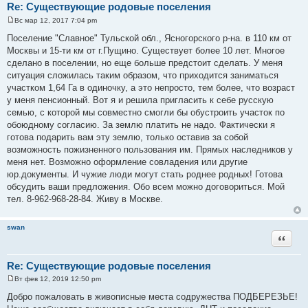
Re: Существующие родовые поселения
Вс мар 12, 2017 7:04 pm
С
о
Поселение "Славное" Тульской обл., Ясногорского р-на. в 110 км от
о
Москвы и 15-ти км от г.Пущино. Существует более 10 лет. Многое
б
щ
сделано в поселении, но еще больше предстоит сделать. У меня
е
ситуация сложилась таким образом, что приходится заниматься
н
и
участком 1,64 Га в одиночку, а это непросто, тем более, что возраст
е
у меня пенсионный. Вот я и решила пригласить к себе русскую
семью, с которой мы совместно смогли бы обустроить участок по
обоюдному согласию. За землю платить не надо. Фактически я
готова подарить вам эту землю, только оставив за собой
возможность пожизненного пользования им. Прямых наследников у
меня нет. Возможно оформление совладения или другие
юр.документы. И чужие люди могут стать роднее родных! Готова
обсудить ваши предложения. Обо всем можно договориться. Мой
тел. 8-962-968-28-84. Живу в Москве.
swan
Цитата
Re: Существующие родовые поселения
Вт фев 12, 2019 12:50 pm
С
о
Добро пожаловать в живописные места содружества ПОДБЕРЕЗЬЕ!
о