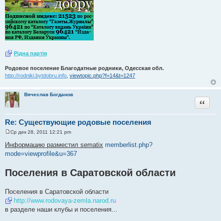
Рiдна партiя
Родовое поселение Благодатные родники, Одесская обл.
http://rodniki.bytdobru.info
,
viewtopic.php?f=14&t=1247
Вячеслав Богданов
Цитата
Re: Существующие родовые поселения
Ср дек 28, 2011 12:21 pm
С
о
Информацию разместил sematix
memberlist.php?
о
mode=viewprofile&u=367
б
щ
е
Поселения в Саратовской области
н
и
е
Поселения в Саратовской области
http://www.rodovaya-zemla.narod.ru
в разделе наши клубы и поселения...