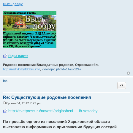
Быть добру
Рiдна партiя
Родовое поселение Благодатные родники, Одесская обл.
http://rodniki.bytdobru.info
,
viewtopic.php?f=14&t=1247
ink
Цитата
Re: Существующие родовые поселения
Ср янв 04, 2012 7:22 pm
С
о
http://svetpress.ru/novosti/priglasheni ... ih-sosedey
о
б
щ
По просьбе одного из поселений Харьковской области
е
выставляю информацию о приглашении будущих соседей.
н
и