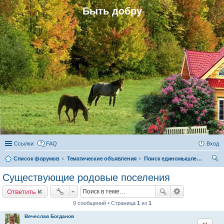
Быть добру
Ссылки
FAQ
Вход
Список форумов
Тематические объявления
Поиск единомышленников
ои
Существующие родовые поселения
ск
Ответить
9 сообщений • Страница
1
из
1
Вячеслав Богданов
Цитата