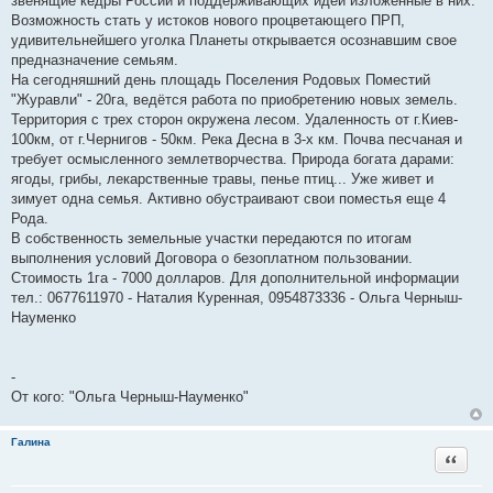
звенящие кедры России и поддерживающих идеи изложенные в них.
Возможность стать у истоков нового процветающего ПРП,
удивительнейшего уголка Планеты открывается осознавшим свое
предназначение семьям.
На сегодняшний день площадь Поселения Родовых Поместий
"Журавли" - 20га, ведётся работа по приобретению новых земель.
Территория с трех сторон окружена лесом. Удаленность от г.Киев-
100км, от г.Чернигов - 50км. Река Десна в 3-х км. Почва песчаная и
требует осмысленного землетворчества. Природа богата дарами:
ягоды, грибы, лекарственные травы, пенье птиц... Уже живет и
зимует одна семья. Активно обустраивают свои поместья еще 4
Рода.
В собственность земельные участки передаются по итогам
выполнения условий Договора о безоплатном пользовании.
Стоимость 1га - 7000 долларов. Для дополнительной информации
тел.: 0677611970 - Наталия Куренная, 0954873336 - Ольга Черныш-
Науменко
-
От кого: "Ольга Черныш-Науменко"
Галина
Цитата