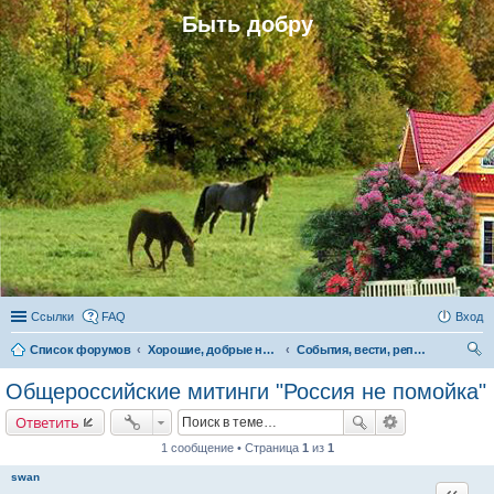
Быть добру
Ссылки
FAQ
Вход
Список форумов
Хорошие, добрые новости и их распространение в обществе
События, вести, репортажи
ои
Общероссийские митинги "Россия не помойка"
ск
Ответить
1 сообщение • Страница
1
из
1
swan
Цитата