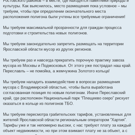
Ростовского районов – в месте, где находятся памятники природы и
культуры. Как выяснилось, место размещения пока условное – мы
требуем, чтобы при определении окончательного места
расположения полигона были учтены все требуемые ограничения!
Мы требуем максимальной прозрачности для граждан процесса
подготовки и строительства новых полигонов.
Мы требуем законодательно запретить размещать на территории
Ярославской области мусор из других регионов.
Мы требуем раз и навсегда прекратить порочную практику завоза
мусора из Москвы и Подмосковья. От этого уже пострадал наш край.
Переславль – не помойка, а жемчужина Золотого кольца!
Мы требуем наладить взаимодействие в вопросах размещения
мусора с Владимирской областью, чтобы была выработана
согласованная позиция по новым полигонам. Иначе Переславский
край, где расположен Национальный парк “Плещеево озеро” рискует
оказаться в кольце из полигонов ТБО.
Мы требуем пересмотра грабительских тарифов, установленных для
жителей Ярославской области региональным оператором “Хартия”.
Тарифы уже и так непомерно высоки, с нас требуют плату за каждый
объект недвижимости, но при этом взимают плату не за объект, а с