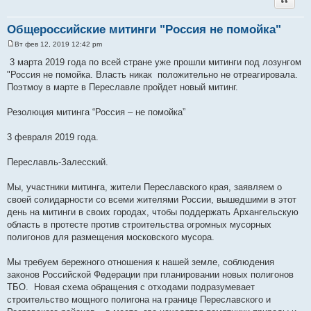
Общероссийские митинги "Россия не помойка"
Вт фев 12, 2019 12:42 pm
С
о
3 марта 2019 года по всей стране уже прошли митинги под лозунгом
о
"Россия не помойка. Власть никак положительно не отреагировала.
б
щ
Поэтмоу в марте в Переславле пройдет новый митинг.
е
н
и
Резолюция митинга “Россия – не помойка”
е
3 февраля 2019 года.
Переславль-Залесский.
Мы, участники митинга, жители Переславского края, заявляем о
своей солидарности со всеми жителями России, вышедшими в этот
день на митинги в своих городах, чтобы поддержать Архангельскую
область в протесте против строительства огромных мусорных
полигонов для размещения московского мусора.
Мы требуем бережного отношения к нашей земле, соблюдения
законов Российской Федерации при планировании новых полигонов
ТБО. Новая схема обращения с отходами подразумевает
строительство мощного полигона на границе Переславского и