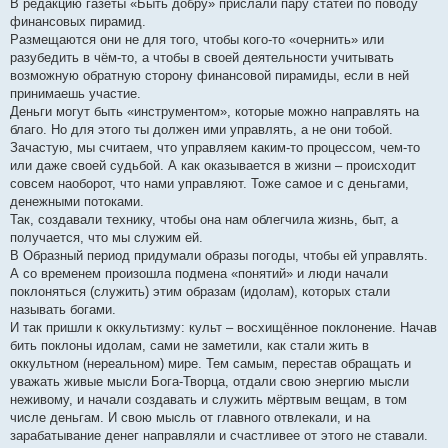
В редакцию газеты «Быть добру» прислали пару статей по поводу
финансовых пирамид.
Размещаются они не для того, чтобы кого-то «очернить» или
разубедить в чём-то, а чтобы в своей деятельности учитывать
возможную обратную сторону финансовой пирамиды, если в ней
принимаешь участие.
Деньги могут быть «инструментом», которые можно направлять на
благо. Но для этого ты должен ими управлять, а не они тобой.
Зачастую, мы считаем, что управляем каким-то процессом, чем-то
или даже своей судьбой. А как оказывается в жизни – происходит
совсем наоборот, что нами управляют. Тоже самое и с деньгами,
денежными потоками.
Так, создавали технику, чтобы она нам облегчила жизнь, быт, а
получается, что мы служим ей.
В Образный период придумали образы погоды, чтобы ей управлять.
А со временем произошла подмена «понятий» и люди начали
поклоняться (служить) этим образам (идолам), которых стали
называть богами.
И так пришли к оккультизму: культ – восхищённое поклонение. Начав
бить поклоны идолам, сами не заметили, как стали жить в
оккультном (нереальном) мире. Тем самым, перестав обращать и
уважать живые мысли Бога-Творца, отдали свою энергию мысли
неживому, и начали создавать и служить мёртвым вещам, в том
числе деньгам. И свою мысль от главного отвлекали, и на
зарабатывание денег направляли и счастливее от этого не ставали.