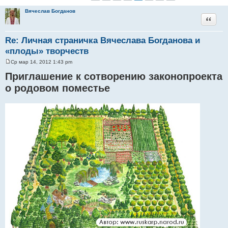
Вячеслав Богданов
Цитата
Re: Личная страничка Вячеслава Богданова и
«плоды» творчеств
Ср мар 14, 2012 1:43 pm
С
о
Приглашение к сотворению законопроекта
о
б
о родовом поместье
щ
е
н
и
е