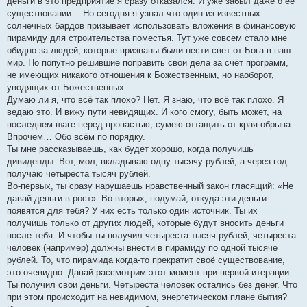
деньги в это предприятие я сразу отказался. И уже забыл даже о её
существовании… Но сегодня я узнал что один из известных
солнечных бардов призывает использовать вложения в финансовую
пирамиду для строительства поместья. Тут уже совсем стало мне
обидно за людей, которые призваны были нести свет от Бога в наш
мир. Но попутно решившие поправить свои дела за счёт программ,
не имеющих никакого отношения к Божественным, но наоборот,
уводящих от Божественных.
Думаю ли я, что всё так плохо? Нет. Я знаю, что всё так плохо. Я
ведаю это. И вижу пути невидящих. И кого смогу, быть может, на
последнем шаге перед пропастью, сумею оттащить от края обрыва.
Впрочем… Обо всём по порядку.
Ты мне рассказываешь, как будет хорошо, когда получишь
дивиденды. Вот, мол, вкладываю одну тысячу рублей, а через год
получаю четыреста тысяч рублей.
Во-первых, ты сразу нарушаешь нравственный закон гласящий: «Не
давай деньги в рост». Во-вторых, подумай, откуда эти деньги
появятся для тебя? У них есть только один источник. Ты их
получишь только от других людей, которые будут вносить деньги
после тебя. И чтобы ты получил четыреста тысяч рублей, четыреста
человек (например) должны внести в пирамиду по одной тысяче
рублей. То, что пирамида когда-то прекратит своё существование,
это очевидно. Давай рассмотрим этот момент при первой итерации.
Ты получил свои деньги. Четыреста человек остались без денег. Что
при этом происходит на невидимом, энергетическом плане бытия?