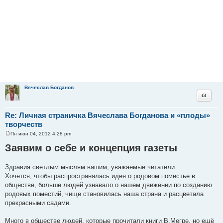
Вячеслав Богданов
Цитата
Re: Личная страничка Вячеслава Богданова и «плоды»
творчеств
Пн июн 04, 2012 4:28 pm
С
о
Заявим о себе и концепция газеты
о
б
щ
Здравия светлым мыслям вашим, уважаемые читатели.
е
н
Хочется, чтобы распространялась идея о родовом поместье в
и
обществе, больше людей узнавало о нашем движении по созданию
е
родовых поместий, чище становилась наша страна и расцветала
прекрасными садами.
Много в обществе людей, которые прочитали книги В.Мегре, но ещё