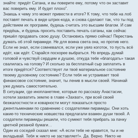
знайте: придёт Сатана, и вы поверите ему, потому что он заставит
вас поверить ему. И будет плохо".
Знаешь к чему это может привести в итоге? К тому, что тебе на лоб
поставят печать в виде штрих-кода, и снова сделают так, что ты под
действием их программ, будешь считать это высшим благом. И сам
придёшь, и будешь просить поставить печать сатаны, как сейчас
пришёл продавать свою душу. Остановись прямо сейчас! Перестань
думать об этой пирамиде. Не для воина света она, но против него.
Если не знал, если сомневался, если уже увяз коготок, то пусть всё
идёт, как идёт. Старайся поскорее выбраться. Но впредь думай
головой и чувствуй сердцем и душою, откуда тебе «благодать» такая
свалилась на голову? И сколько за бесплатный сыр заплатить в
итоге придётся? Соответствует ли твоё материальное состояние
твоему духовному состоянию? Если тебя не устраивает твоё
финансовое состояние, значит, ты ленив в мысли своей. Начинай
уже думать самостоятельно.
В ситуации, где инопланетяне, которые по рассказу Анастасии,
хотели захватить землю в главе «Захват», при всей своей
безжалостности и коварности могут показаться просто
джентльменами по сравнению с создателями пирамиды. Они хоть
какие-то технические новшества предлагали взамен души твоей. А
создатели пирамиды решили, что сумеют тебя прибрать за пачку
цветной резаной бумаги…
Один из соседей сказал мне: «А если тебе не нравится, ты и не
вкладывай. Тебя ж никто не заставляет!». Да. Верно. Никто не