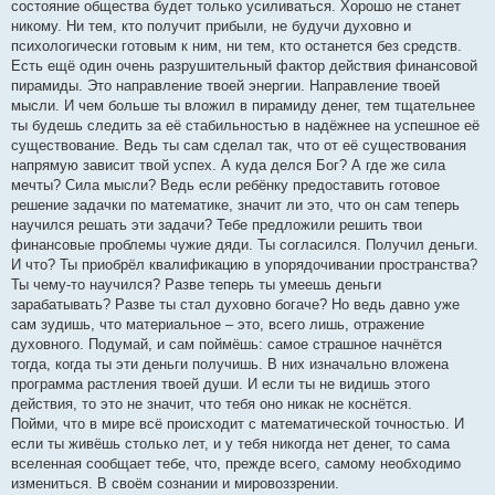
состояние общества будет только усиливаться. Хорошо не станет
никому. Ни тем, кто получит прибыли, не будучи духовно и
психологически готовым к ним, ни тем, кто останется без средств.
Есть ещё один очень разрушительный фактор действия финансовой
пирамиды. Это направление твоей энергии. Направление твоей
мысли. И чем больше ты вложил в пирамиду денег, тем тщательнее
ты будешь следить за её стабильностью в надёжнее на успешное её
существование. Ведь ты сам сделал так, что от её существования
напрямую зависит твой успех. А куда делся Бог? А где же сила
мечты? Сила мысли? Ведь если ребёнку предоставить готовое
решение задачки по математике, значит ли это, что он сам теперь
научился решать эти задачи? Тебе предложили решить твои
финансовые проблемы чужие дяди. Ты согласился. Получил деньги.
И что? Ты приобрёл квалификацию в упорядочивании пространства?
Ты чему-то научился? Разве теперь ты умеешь деньги
зарабатывать? Разве ты стал духовно богаче? Но ведь давно уже
сам зудишь, что материальное – это, всего лишь, отражение
духовного. Подумай, и сам поймёшь: самое страшное начнётся
тогда, когда ты эти деньги получишь. В них изначально вложена
программа растления твоей души. И если ты не видишь этого
действия, то это не значит, что тебя оно никак не коснётся.
Пойми, что в мире всё происходит с математической точностью. И
если ты живёшь столько лет, и у тебя никогда нет денег, то сама
вселенная сообщает тебе, что, прежде всего, самому необходимо
измениться. В своём сознании и мировоззрении.