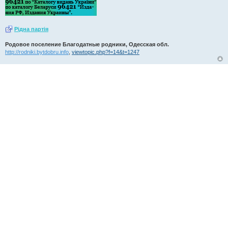
Рiдна партiя
Родовое поселение Благодатные родники, Одесская обл.
http://rodniki.bytdobru.info
,
viewtopic.php?f=14&t=1247