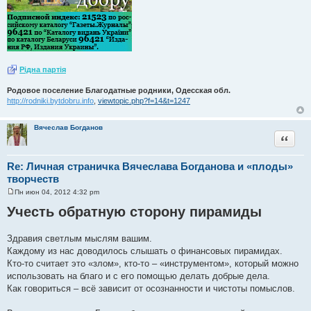
Рiдна партiя
Родовое поселение Благодатные родники, Одесская обл.
http://rodniki.bytdobru.info
,
viewtopic.php?f=14&t=1247
Вячеслав Богданов
Цитата
Re: Личная страничка Вячеслава Богданова и «плоды»
творчеств
Пн июн 04, 2012 4:32 pm
С
о
Учесть обратную сторону пирамиды
о
б
щ
Здравия светлым мыслям вашим.
е
н
Каждому из нас доводилось слышать о финансовых пирамидах.
и
Кто-то считает это «злом», кто-то – «инструментом», который можно
е
использовать на благо и с его помощью делать добрые дела.
Как говориться – всё зависит от осознанности и чистоты помыслов.