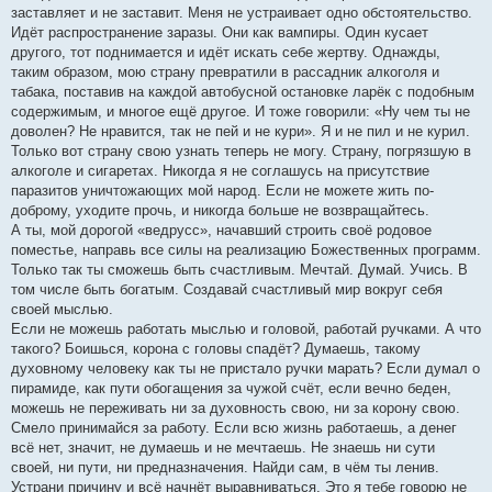
заставляет и не заставит. Меня не устраивает одно обстоятельство.
Идёт распространение заразы. Они как вампиры. Один кусает
другого, тот поднимается и идёт искать себе жертву. Однажды,
таким образом, мою страну превратили в рассадник алкоголя и
табака, поставив на каждой автобусной остановке ларёк с подобным
содержимым, и многое ещё другое. И тоже говорили: «Ну чем ты не
доволен? Не нравится, так не пей и не кури». Я и не пил и не курил.
Только вот страну свою узнать теперь не могу. Страну, погрязшую в
алкоголе и сигаретах. Никогда я не соглашусь на присутствие
паразитов уничтожающих мой народ. Если не можете жить по-
доброму, уходите прочь, и никогда больше не возвращайтесь.
А ты, мой дорогой «ведрусс», начавший строить своё родовое
поместье, направь все силы на реализацию Божественных программ.
Только так ты сможешь быть счастливым. Мечтай. Думай. Учись. В
том числе быть богатым. Создавай счастливый мир вокруг себя
своей мыслью.
Если не можешь работать мыслью и головой, работай ручками. А что
такого? Боишься, корона с головы спадёт? Думаешь, такому
духовному человеку как ты не пристало ручки марать? Если думал о
пирамиде, как пути обогащения за чужой счёт, если вечно беден,
можешь не переживать ни за духовность свою, ни за корону свою.
Смело принимайся за работу. Если всю жизнь работаешь, а денег
всё нет, значит, не думаешь и не мечтаешь. Не знаешь ни сути
своей, ни пути, ни предназначения. Найди сам, в чём ты ленив.
Устрани причину и всё начнёт выравниваться. Это я тебе говорю не