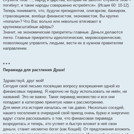
погибнут, и такие народы совершенно истребятся». (Исаия 60: 10-12).
Теперь понимаете, что, будучи президентом, олигархом, банкиром,
страховщиком, вообще финансистом, экономистом, Вы крупно
«попали»? Что Вас вольно или невольно втягивают в
крупномасштабные афёры?
Значит, не экономические приоритеты главные. Деньги делаются
легко. Главные приоритеты идеологические, мировоззренческие,
позволяющие управлять людьми, вести их в нужном правителям
направлении.
* * *
Пирамида для растления Души!
Здравствуй, друг мой!
Сегодня своё письмо посвящаю вопросу воскрешения одной из
финансовых пирамид. Я нарочно не буду использовать ни имён, ни
названий. Это не важно. Таких пирамид множество и все они
попадают в категорию принятую нами к рассмотрению.
Для меня эта история началась не так давно. Несколько соседей,
нашего поселения в очередной свой приезд очень бурно и энергично
вдруг стали рассказывать о том, что финансовая пирамида
возродилась и теперь, кто успеет и быстро вложит в неё свои
деньги, станет несметно богат (как Кощей). От предложения вложить