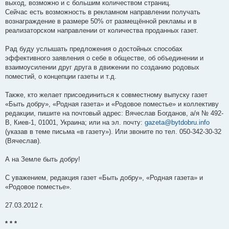
выход, возможно и с большим количеством страниц.
Сейчас есть возможность в рекламном направлении получать
вознаграждение в размере 50% от размещённой рекламы и в
реализаторском направлении от количества проданных газет.
Рад буду услышать предложения о достойных способах
эффективного заявления о себе в обществе, об объединении и
взаимоусилении друг друга в движении по созданию родовых
поместий, о концепции газеты и т.д.
Также, кто желает присоединиться к совместному выпуску газет
«Быть добру», «Родная газета» и «Родовое поместье» и коллективу
редакции, пишите на почтовый адрес: Вячеслав Богданов, а/я № 492-
В, Киев-1, 01001, Украина; или на эл. почту:
gazeta@bytdobru.info
(указав в теме письма «в газету»). Или звоните по тел. 050-342-30-32
(Вячеслав).
А на Земле быть добру!
С уважением, редакция газет «Быть добру», «Родная газета» и
«Родовое поместье».
27.03.2012 г.
* * *