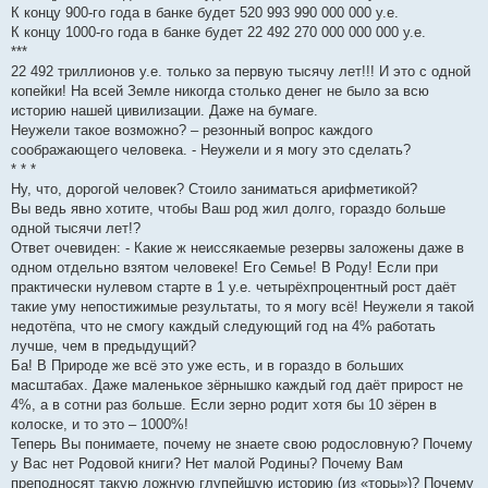
К концу 900-го года в банке будет 520 993 990 000 000 у.е.
К концу 1000-го года в банке будет 22 492 270 000 000 000 у.е.
***
22 492 триллионов у.е. только за первую тысячу лет!!! И это с одной
копейки! На всей Земле никогда столько денег не было за всю
историю нашей цивилизации. Даже на бумаге.
Неужели такое возможно? – резонный вопрос каждого
соображающего человека. - Неужели и я могу это сделать?
* * *
Ну, что, дорогой человек? Стоило заниматься арифметикой?
Вы ведь явно хотите, чтобы Ваш род жил долго, гораздо больше
одной тысячи лет!?
Ответ очевиден: - Какие ж неиссякаемые резервы заложены даже в
одном отдельно взятом человеке! Его Семье! В Роду! Если при
практически нулевом старте в 1 у.е. четырёхпроцентный рост даёт
такие уму непостижимые результаты, то я могу всё! Неужели я такой
недотёпа, что не смогу каждый следующий год на 4% работать
лучше, чем в предыдущий?
Ба! В Природе же всё это уже есть, и в гораздо в больших
масштабах. Даже маленькое зёрнышко каждый год даёт прирост не
4%, а в сотни раз больше. Если зерно родит хотя бы 10 зёрен в
колоске, и то это – 1000%!
Теперь Вы понимаете, почему не знаете свою родословную? Почему
у Вас нет Родовой книги? Нет малой Родины? Почему Вам
преподносят такую ложную глупейшую историю (из «торы»)? Почему