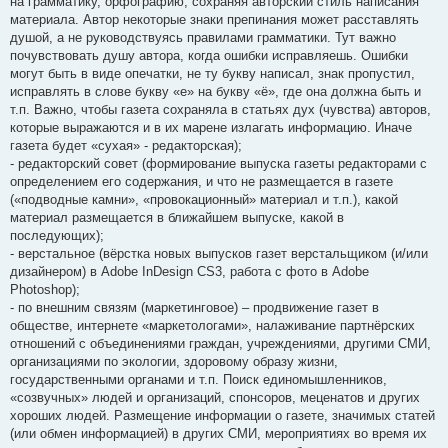
на грамматику, орфографию, сохраняя авторский стиль написания
материала. Автор некоторые знаки препинания может расставлять
душой, а не руководствуясь правилами грамматики. Тут важно
почувствовать душу автора, когда ошибки исправляешь. Ошибки
могут быть в виде опечатки, не ту букву написал, знак пропустил,
исправлять в слове букву «е» на букву «ё», где она должна быть и
т.п. Важно, чтобы газета сохраняла в статьях дух (чувства) авторов,
которые выражаются и в их марене излагать информацию. Иначе
газета будет «сухая» - редакторская);
- редакторский совет (формирование выпуска газеты редакторами с
определением его содержания, и что не размещается в газете
(«подводные камни», «провокационный» материал и т.п.), какой
материал размещается в ближайшем выпуске, какой в
последующих);
- верстальное (вёрстка новых выпусков газет верстальщиком (и/или
дизайнером) в Adobe InDesign CS3, работа с фото в Adobe
Photoshop);
- по внешним связям (маркетинговое) – продвижение газет в
обществе, интернете «маркетологами», налаживание партнёрских
отношений с объединениями граждан, учреждениями, другими СМИ,
организациями по экологии, здоровому образу жизни,
государственными органами и т.п. Поиск единомышленников,
«созвучных» людей и организаций, спонсоров, меценатов и других
хороших людей. Размещение информации о газете, значимых статей
(или обмен информацией) в других СМИ, мероприятиях во время их