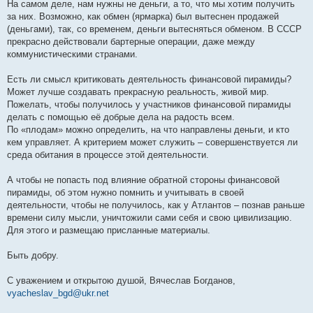
На самом деле, нам нужны не деньги, а то, что мы хотим получить
за них. Возможно, как обмен (ярмарка) был вытеснен продажей
(деньгами), так, со временем, деньги вытесняться обменом. В СССР
прекрасно действовали бартерные операции, даже между
коммунистическими странами.
Есть ли смысл критиковать деятельность финансовой пирамиды?
Может лучше создавать прекрасную реальность, живой мир.
Пожелать, чтобы получилось у участников финансовой пирамиды
делать с помощью её добрые дела на радость всем.
По «плодам» можно определить, на что направлены деньги, и кто
кем управляет. А критерием может служить – совершенствуется ли
среда обитания в процессе этой деятельности.
А чтобы не попасть под влияние обратной стороны финансовой
пирамиды, об этом нужно помнить и учитывать в своей
деятельности, чтобы не получилось, как у Атлантов – познав раньше
времени силу мысли, уничтожили сами себя и свою цивилизацию.
Для этого и размещаю присланные материалы.
Быть добру.
С уважением и открытою душой, Вячеслав Богданов,
vyacheslav_bgd@ukr.net