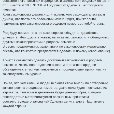
составленного Татьяной Бородиной, и Закона Белгородской области
от 15 марта 2010 г. № 331 «О родовых усадьбах в Белгородской
области».
Хотя законопроект делался для украинского законодательства, я
думаю, что часть его положений можно будет, при желании,
применить для законопроекта о родовом поместье любой страны.
Рад буду совместно этот законопроект обсудить, доработать,
улучшить. Или сделать новый, написав его заново, или объединив с
другими законопроектами о родовом поместье.
В своих предложениях, замечаниях по законопроекту желательно
писать, что конкретно предлагается сделать и почему (обоснование).
Хочется совместно сделать достойный законопроект о родовом
поместье, чтобы впоследствии вынести его на всенародное
обсуждение с участием чиновников с последующим принятием на
законодательном уровне.
Понял, что чем больше людей включат свою мысль по сотворению
законопроекта о родовом поместье, даже если будет несколько их
вариантов, тем ярче и детальнее будет данный образ, который
впоследствии материализуется осознанным принятием
соответствующего закона наРОДными депутатами в Парламенте
каждой страны.