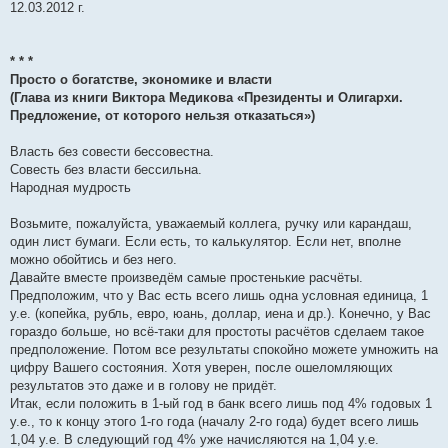
12.03.2012 г.
* * *
Просто о богатстве, экономике и власти
(Глава из книги Виктора Медикова «Президенты и Олигархи.
Предложение, от которого нельзя отказаться»)
Власть без совести бессовестна.
Совесть без власти бессильна.
Народная мудрость
Возьмите, пожалуйста, уважаемый коллега, ручку или карандаш,
один лист бумаги. Если есть, то калькулятор. Если нет, вполне
можно обойтись и без него.
Давайте вместе произведём самые простенькие расчёты.
Предположим, что у Вас есть всего лишь одна условная единица, 1
у.е. (копейка, рубль, евро, юань, доллар, иена и др.). Конечно, у Вас
гораздо больше, но всё-таки для простоты расчётов сделаем такое
предположение. Потом все результаты спокойно можете умножить на
цифру Вашего состояния. Хотя уверен, после ошеломляющих
результатов это даже и в голову не придёт.
Итак, если положить в 1-ый год в банк всего лишь под 4% годовых 1
у.е., то к концу этого 1-го года (началу 2-го года) будет всего лишь
1,04 у.е. В следующий год 4% уже начисляются на 1,04 у.е.