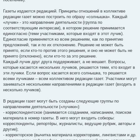
Газеты издаются редакцией. Принципы отношений в коллективе
редакции газет можно построить по образу «солнышка». Каждый
«лучик» - это направление деятельности (группа по
соответствующим интересам), в котором решение принимается
единогласно (теми участниками, которые входят в этот лучик).
Единогласие применяется ко всем решениям, как по принятию
предложений, так и по их отклонению. Решение не может быть
принято, если кто-то против этого решения, и оно не может быть не
принято (отклонено), если кто-то за это решение.
Каждый лучик друг друга поддерживает, а не мешает. Вопросы,
которые касаются нескольких лучиков, решаются теми, кто входит в
эти лучики. Если вопрос касается всего солнышка, то решается
всеми лучиками – всем коллективом редакции газет. Участники могут
заниматься несколькими направлениями в редакции газет (входить в
несколько лучиков).
В редакции газет могут быть созданы следующие группы по
направлениям деятельности («лучики»):
- корреспондентское (занимается созданием, написанием, поиском
материала в номер газеты. В него могут входить собкоры:
корреспонденты, репортёры, журналисты, ведущие рубрик, авторы и
другие);
- корректорское (вычитка материала корректорами, лингвистами и др.