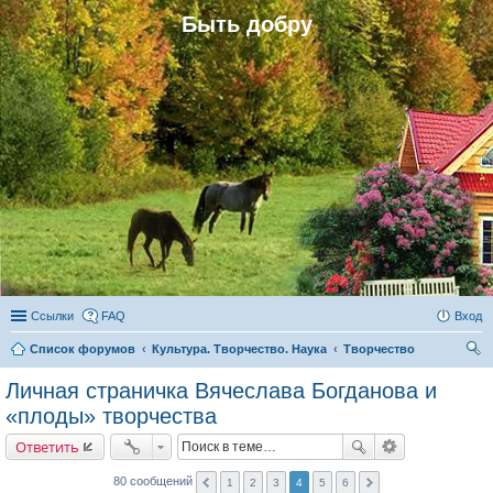
Быть добру
Ссылки
FAQ
Вход
Список форумов
Культура. Творчество. Наука
Творчество
ои
Личная страничка Вячеслава Богданова и
ск
«плоды» творчества
Ответить
80 сообщений
1
2
3
4
5
6