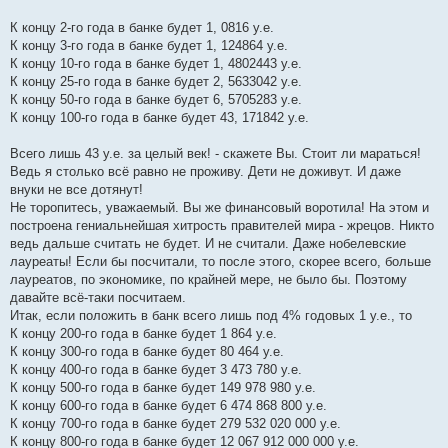
К концу 2-го года в банке будет 1, 0816 у.е.
К концу 3-го года в банке будет 1, 124864 у.е.
К концу 10-го года в банке будет 1, 4802443 у.е.
К концу 25-го года в банке будет 2, 5633042 у.е.
К концу 50-го года в банке будет 6, 5705283 у.е.
К концу 100-го года в банке будет 43, 171842 у.е.
Всего лишь 43 у.е. за целый век! - скажете Вы. Стоит ли мараться!
Ведь я столько всё равно не проживу. Дети не доживут. И даже
внуки не все дотянут!
Не торопитесь, уважаемый. Вы же финансовый воротила! На этом и
построена гениальнейшая хитрость правителей мира - жрецов. Никто
ведь дальше считать не будет. И не считали. Даже нобелевские
лауреаты! Если бы посчитали, то после этого, скорее всего, больше
лауреатов, по экономике, по крайней мере, не было бы. Поэтому
давайте всё-таки посчитаем.
Итак, если положить в банк всего лишь под 4% годовых 1 у.е., то
К концу 200-го года в банке будет 1 864 у.е.
К концу 300-го года в банке будет 80 464 у.е.
К концу 400-го года в банке будет 3 473 780 у.е.
К концу 500-го года в банке будет 149 978 980 у.е.
К концу 600-го года в банке будет 6 474 868 800 у.е.
К концу 700-го года в банке будет 279 532 020 000 у.е.
К концу 800-го года в банке будет 12 067 912 000 000 у.е.