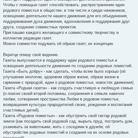
Чтобы с помощью газет способствовать: распространению идеи
родового поместья в обществе, в том числе и среди чиновников,
освещению деятельности нашего движения для его объединения,
поддерживания духа движения, вдохновления и поддержания друг
друга, созданию совместных проектов.
Приглашаю каждого желающего к совместному творчеству и
коллектив редакции газет.
Можно совместно подумать об образе газет, их концепции.
Вкратце опишу своё видение.
Газеты выпускаются в поддержку идеи родового поместья и
освещения деятельности движения по созданию родовых поместий.
Газета «Быть добру» - как сделать, чтобы всем было хорошо (об
улучшении экологии, здоровом образе жизни, образе жизни в
гармонии с природой, идеи о родовом поместье, новостях движения).
Газета «Родная газета» - как создать счастливую и любящую семью
(о поиске своей второй половины, сохранения в семьях навечно
любви, сотворения пространства Любви в родовом поместье,
возвращения культуры прародителей своих, рождения и воспитания
счастливых детей).
Газета «Родовое поместье» - как обустроить свой гектар родовой
земли (как посадить свой родовой сад, вырыть пруд, построить дом,
ухаживать за животными, жить с соседями в дружбе; об
обустройстве родовых поместий и создания на их основе родовых
поселений).