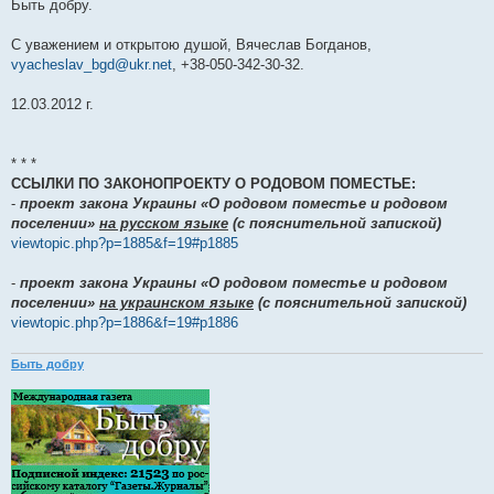
Быть добру.
С уважением и открытою душой, Вячеслав Богданов,
vyacheslav_bgd@ukr.net
, +38-050-342-30-32.
12.03.2012 г.
* * *
ССЫЛКИ ПО ЗАКОНОПРОЕКТУ О РОДОВОМ ПОМЕСТЬЕ:
-
проект закона Украины «О родовом поместье и родовом
поселении»
на русском языке
(с пояснительной запиской)
viewtopic.php?p=1885&f=19#p1885
-
проект закона Украины «О родовом поместье и родовом
поселении»
на украинском языке
(с пояснительной запиской)
viewtopic.php?p=1886&f=19#p1886
Быть добру