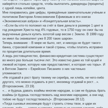
наберётся столько средств, чтобы выплатить дивиденды (проценты)
с одной лишь копейки, цента.
Мне понравились две цифры, приведённые замечательным учёным и
политиком Виктором Алексеевичем Ефимовым в его книгах
«Экономическая азбука» и «Концептуальная власть».
- «Если бы кто-то положил на счёт в банк деньги в размере 1 цент в
год рождения Христа под 4% годовых, то в 1750 году он смог бы на
вырученные деньги купить золотой шар весом с Землю. В 1999 году
он имел бы эквивалент уже 8 200 таких шаров».
Теперь внимание: - В мире не было, нет, и никогда не будет такого
банка, страховой компании и такой страны, чтобы платить исправно
по процентам длительное время.
А ведь ростовщичество, финансово-кредитная система существуют
во много раз больше тысячи лет. Это известно даже из той куцей и
лживой истории, которую нам предоставляют, и которая «из торы». И
в Ветхом Завете – Еврейских Писаниях о них частенько
упоминается.
«Не отдавай в рост брату твоему ни серебра, ни хлеба, ни чего-либо
другого, что можно отдавать в рост, иноземцу отдавай в рост…».
(Второзаконие, 23:19).
«… и будешь давать взаймы многим народам, а сам не будешь брать
взаймы (и будешь господствовать над многими народами, а они над
тобою не будут господствовать)». (Второзаконие 28:12).
«Тогда сыновья иноземцев будут строить стены твои, и цари их
служить тебе …, народ и царства, которые не захотят служить тебе –