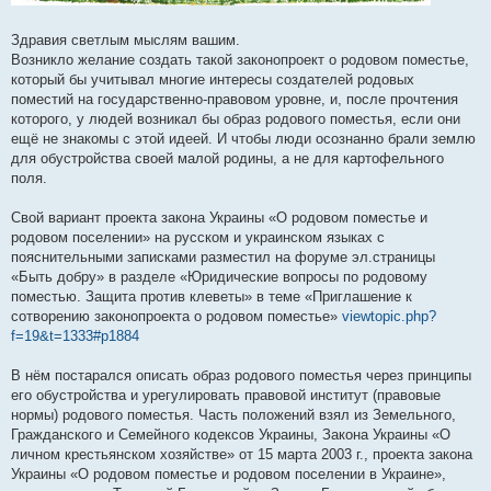
Здравия светлым мыслям вашим.
Возникло желание создать такой законопроект о родовом поместье,
который бы учитывал многие интересы создателей родовых
поместий на государственно-правовом уровне, и, после прочтения
которого, у людей возникал бы образ родового поместья, если они
ещё не знакомы с этой идеей. И чтобы люди осознанно брали землю
для обустройства своей малой родины, а не для картофельного
поля.
Свой вариант проекта закона Украины «О родовом поместье и
родовом поселении» на русском и украинском языках с
пояснительными записками разместил на форуме эл.страницы
«Быть добру» в разделе «Юридические вопросы по родовому
поместью. Защита против клеветы» в теме «Приглашение к
сотворению законопроекта о родовом поместье»
viewtopic.php?
f=19&t=1333#p1884
В нём постарался описать образ родового поместья через принципы
его обустройства и урегулировать правовой институт (правовые
нормы) родового поместья. Часть положений взял из Земельного,
Гражданского и Семейного кодексов Украины, Закона Украины «О
личном крестьянском хозяйстве» от 15 марта 2003 г., проекта закона
Украины «О родовом поместье и родовом поселении в Украине»,