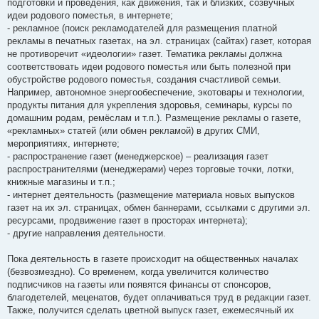
подготовки и проведения, как движения, так и близких, созвучных
идеи родового поместья, в интернете;
- рекламное (поиск рекламодателей для размещения платной
рекламы в печатных газетах, на эл. страницах (сайтах) газет, которая
не противоречит «идеологии» газет. Тематика рекламы должна
соответствовать идеи родового поместья или быть полезной при
обустройстве родового поместья, создания счастливой семьи.
Например, автономное энергообеспечение, экотовары и технологии,
продукты питания для укрепления здоровья, семинары, курсы по
домашним родам, ремёслам и т.п.). Размещение рекламы о газете,
«рекламных» статей (или обмен рекламой) в других СМИ,
мероприятиях, интернете;
- распространение газет (менеджерское) – реализация газет
распространителями (менеджерами) через торговые точки, лотки,
книжные магазины и т.п.;
- интернет деятельность (размещение материала новых выпусков
газет на их эл. страницах, обмен баннерами, ссылками с другими эл.
ресурсами, продвижение газет в просторах интернета);
- другие направления деятельности.
Пока деятельность в газете происходит на общественных началах
(безвозмездно). Со временем, когда увеличится количество
подписчиков на газеты или появятся финансы от спонсоров,
благодетелей, меценатов, будет оплачиваться труд в редакции газет.
Также, получится сделать цветной выпуск газет, ежемесячный их