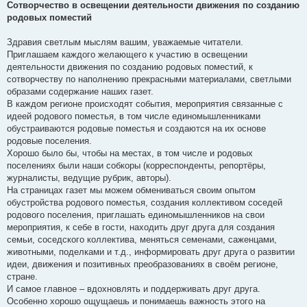
Сотворчество в освещении деятельности движения по созданию
родовых поместий
Здравия светлым мыслям вашим, уважаемые читатели.
Приглашаем каждого желающего к участию в освещении
деятельности движения по созданию родовых поместий, к
сотворчеству по наполнению прекрасными материалами, светлыми
образами содержание наших газет.
В каждом регионе происходят события, мероприятия связанные с
идеей родового поместья, в том числе единомышленниками
обустраиваются родовые поместья и создаются на их основе
родовые поселения.
Хорошо было бы, чтобы на местах, в том числе и родовых
поселениях были наши собкоры (корреспонденты, репортёры,
журналисты, ведущие рубрик, авторы).
На страницах газет мы можем обмениваться своим опытом
обустройства родового поместья, создания коллективом соседей
родового поселения, приглашать единомышленников на свои
мероприятия, к себе в гости, находить друг друга для создания
семьи, соседского коллектива, меняться семенами, саженцами,
животными, поделками и т.д., информировать друг друга о развитии
идеи, движения и позитивных преобразованиях в своём регионе,
стране.
И самое главное – вдохновлять и поддерживать друг друга.
Особенно хорошо ощущаешь и понимаешь важность этого на