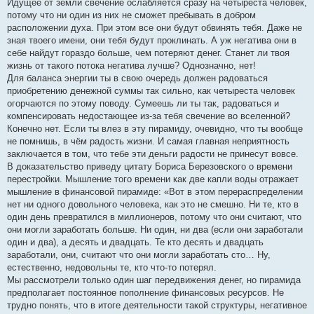
Идущее от земли свечение ослабляется сразу на четыреста человек,
потому что ни один из них не сможет пребывать в добром
расположении духа. При этом все они будут обвинять тебя. Даже не
зная твоего имени, они тебя будут проклинать. А уж негатива они в
себе найдут гораздо больше, чем потеряют денег. Станет ли твоя
жизнь от такого потока негатива лучше? Однозначно, нет!
Для баланса энергии ты в свою очередь должен радоваться
приобретению денежной суммы так сильно, как четыреста человек
огорчаются по этому поводу. Сумеешь ли ты так, радоваться и
компенсировать недостающее из-за тебя свечение во вселенной?
Конечно нет. Если ты влез в эту пирамиду, очевидно, что ты вообще
не помнишь, в чём радость жизни. И самая главная неприятность
заключается в том, что тебе эти деньги радости не принесут вовсе.
В доказательство приведу цитату Бориса Березовского о времени
перестройки. Мышление того времени как две капли воды отражает
мышление в финансовой пирамиде: «Вот в этом перераспределении
нет ни одного довольного человека, как это не смешно. Ни те, кто в
один день превратился в миллионеров, потому что они считают, что
они могли заработать больше. Ни один, ни два (если они заработали
один и два), а десять и двадцать. Те кто десять и двадцать
заработали, они, считают что они могли заработать сто… Ну,
естественно, недовольны те, кто что-то потерял.
Мы рассмотрели только один шаг передвижения денег, но пирамида
предполагает постоянное пополнение финансовых ресурсов. Не
трудно понять, что в итоге деятельности такой структуры, негативное