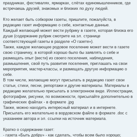
праздниках, фестивалях, ярмарках, слётах единомышленников, где
встречаешь друзей, знакомых и близких по духу людей.
Кто желает быть собкором газеты, пришлите, пожалуйста, в
редакцию газет информацию о себе, контактные данные.
Каждый желающий может вести рубрику в газете, которая близка его
душе (содержание рубрик смотрите на эл. странице
соответствующей газеты в разделе «О газете»).
Также, каждое желающее родовое поселение может вести в газете
свою страничку, в которой хорошо было бы заявлять о себе и
размещать опыт (вести) из своего поселения, наблюдения,
размышления, свой путь развития поселения, приглашать на свои
мероприятия, мастер-классы, и размещать другую информацию о
себе.
В том числе, желающие могут присылать в редакцию газет свои
статьи, стихи, песни, репортажи и другие материалы. Материалы в
редакцию желательно присылать в электронном виде. Иллюстрации,
фотографии, рисунки, по возможности, присылайте дополнительно в
графических файлах - в формате .jpg
Также, можно находить интересный материал и в интернете.
Присылать его желательно в вордовском файле в формате .doc с
указанием автора и эл. ссылки на источник материала.
Кратко о содержании газет:
- газета «Быть добру» - как сделать, чтобы всем было хорошо;