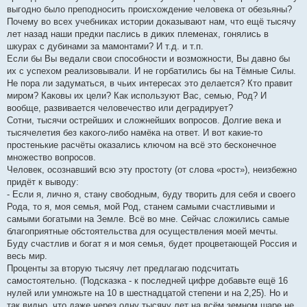
выгодно было преподносить происхождение человека от обезьяны?
Почему во всех учебниках истории доказывают нам, что ещё тысячу
лет назад наши предки паслись в диких племенах, гонялись в
шкурах с дубинами за мамонтами? И т.д. и т.п.
Если бы Вы ведали свои способности и возможности, Вы давно бы
их с успехом реализовывали. И не горбатились бы на Тёмные Силы.
Не пора ли задуматься, в чьих интересах это делается? Кто правит
миром? Каковы их цели? Как используют Вас, семью, Род? И
вообще, развивается человечество или деградирует?
Сотни, тысячи острейших и сложнейших вопросов. Долгие века и
тысячелетия без какого-либо намёка на ответ. И вот какие-то
простенькие расчёты оказались ключом на всё это бесконечное
множество вопросов.
Человек, осознавший всю эту простоту (от слова «рост»), неизбежно
придёт к выводу:
- Если я, лично я, стану свободным, буду творить для себя и своего
Рода, то я, моя семья, мой Род, станем самыми счастливыми и
самыми богатыми на Земле. Всё во мне. Сейчас сложились самые
благоприятные обстоятельства для осуществления моей мечты.
Буду счастлив и богат я и моя семья, будет процветающей Россия и
весь мир.
Проценты за вторую тысячу лет предлагаю подсчитать
самостоятельно. (Подсказка - к последней цифре добавьте ещё 16
нулей или умножьте на 10 в шестнадцатой степени и на 2,25). Но и
так видно, что даже через одну тысячу лет на всём земном шаре не