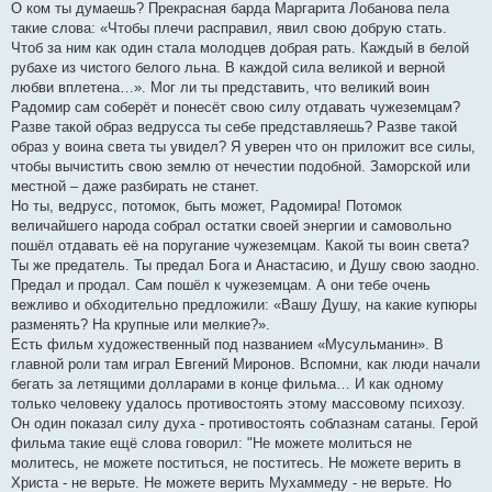
О ком ты думаешь? Прекрасная барда Маргарита Лобанова пела
такие слова: «Чтобы плечи расправил, явил свою добрую стать.
Чтоб за ним как один стала молодцев добрая рать. Каждый в белой
рубахе из чистого белого льна. В каждой сила великой и верной
любви вплетена…». Мог ли ты представить, что великий воин
Радомир сам соберёт и понесёт свою силу отдавать чужеземцам?
Разве такой образ ведрусса ты себе представляешь? Разве такой
образ у воина света ты увидел? Я уверен что он приложит все силы,
чтобы вычистить свою землю от нечестии подобной. Заморской или
местной – даже разбирать не станет.
Но ты, ведрусс, потомок, быть может, Радомира! Потомок
величайшего народа собрал остатки своей энергии и самовольно
пошёл отдавать её на поругание чужеземцам. Какой ты воин света?
Ты же предатель. Ты предал Бога и Анастасию, и Душу свою заодно.
Предал и продал. Сам пошёл к чужеземцам. А они тебе очень
вежливо и обходительно предложили: «Вашу Душу, на какие купюры
разменять? На крупные или мелкие?».
Есть фильм художественный под названием «Мусульманин». В
главной роли там играл Евгений Миронов. Вспомни, как люди начали
бегать за летящими долларами в конце фильма… И как одному
только человеку удалось противостоять этому массовому психозу.
Он один показал силу духа - противостоять соблазнам сатаны. Герой
фильма такие ещё слова говорил: "Не можете молиться не
молитесь, не можете поститься, не поститесь. Не можете верить в
Христа - не верьте. Не можете верить Мухаммеду - не верьте. Но