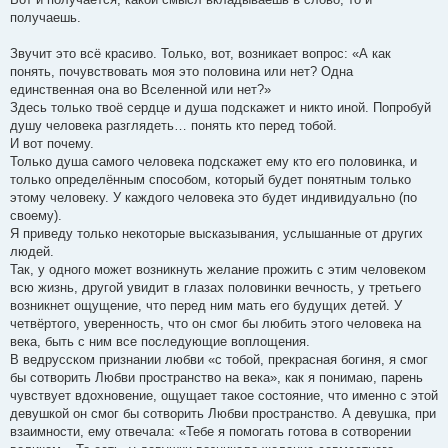
получаешь.
Звучит это всё красиво. Только, вот, возникает вопрос: «А как
понять, почувствовать моя это половина или нет? Одна
единственная она во Вселенной или нет?»
Здесь только твоё сердце и душа подскажет и никто иной. Попробуй
душу человека разглядеть… понять кто перед тобой.
И вот почему.
Только душа самого человека подскажет ему кто его половинка, и
только определённым способом, который будет понятным только
этому человеку. У каждого человека это будет индивидуально (по
своему).
Я приведу только некоторые высказывания, услышанные от других
людей.
Так, у одного может возникнуть желание прожить с этим человеком
всю жизнь, другой увидит в глазах половинки вечность, у третьего
возникнет ощущение, что перед ним мать его будущих детей. У
четвёртого, уверенность, что он смог бы любить этого человека на
века, быть с ним все последующие воплощения.
В ведрусском признании любви «с тобой, прекрасная богиня, я смог
бы сотворить Любви пространство на века», как я понимаю, парень
чувствует вдохновение, ощущает такое состояние, что именно с этой
девушкой он смог бы сотворить Любви пространство. А девушка, при
взаимности, ему отвечала: «Тебе я помогать готова в сотворении