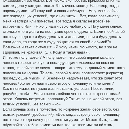
Оказывается возможно. Вот несколько простых примеров (а их на
самом деле у каждого может быть очень много). Например, когда
парень думает: «Я хочу найти свою любимую… Но у меня сейчас
нет подходящих условий, где с ней жить… Вот, когда появиться у
меня квартира или поместье, вот тогда я согласен (готов) её
встретить». Или: «Я хочу найти свою любимую… Но у меня сейчас
столько много дел и их все нужно срочно сделать. Если я сейчас её
встречу, когда же я буду делать эти дела или, если я буду делать
свои дела, то когда же я буду общаться со своей любимой?».
Возможна и такая ситуация: «Я хочу найти любимого, но я же не
здоровая, не красивая, (…). Кому я такая нада?».
И что же получается? А получается, что своей первой мыслью
человек говорит «хочу», а последующими мыслями «я пока не
готов», «я сейчас не хочу» - говорит, что ему на данный момент пока
половинка не нужна. То есть, первой мысли противостоят (борются)
последующие мысли. И Вселенная недоумевает, что же хочет этот
человек? Хочет он найти свою вторую половину или не хочет?
Как я понимаю, не нужно жизни ставить условия. Просто живи,
радуйся, люби… Если хочешь сейчас чего-то, так искренне желай
этого. Хочешь встретить половинку? Так искренне желай этого, без
всяких условий, без всяких «но».
Если хочешь жить в поместье, то искренне желай себе этого, без
всяких условий (требований): «Вот, когда встречу свою половинку,
вот только тогда начну про поместье думать». Может быть, само
обустройство тобою поместья или только твои мысли об этом,