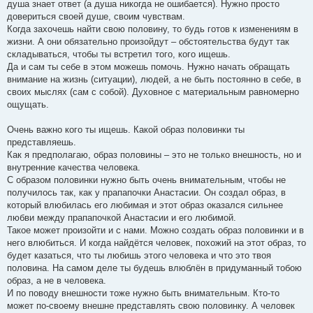
душа знает ответ (а душа никогда не ошибается). Нужно просто
довериться своей душе, своим чувствам.
Когда захочешь найти свою половину, то будь готов к изменениям в
жизни. А они обязательно произойдут – обстоятельства будут так
складываться, чтобы ты встретил того, кого ищешь.
Да и сам ты себе в этом можешь помочь. Нужно начать обращать
внимание на жизнь (ситуации), людей, а не быть постоянно в себе, в
своих мыслях (сам с собой). Духовное с материальным равномерно
ощущать.
Очень важно кого ты ищешь. Какой образ половинки ты
представляешь.
Как я предполагаю, образ половины – это не только внешность, но и
внутренние качества человека.
С образом половинки нужно быть очень внимательным, чтобы не
получилось так, как у прапапочки Анастасии. Он создал образ, в
который влюбилась его любимая и этот образ оказался сильнее
любви между прапапочкой Анастасии и его любимой.
Такое может произойти и с нами. Можно создать образ половинки и в
него влюбиться. И когда найдётся человек, похожий на этот образ, то
будет казаться, что ты любишь этого человека и что это твоя
половина. На самом деле ты будешь влюблён в придуманный тобою
образ, а не в человека.
И по поводу внешности тоже нужно быть внимательным. Кто-то
может по-своему внешне представлять свою половинку. А человек