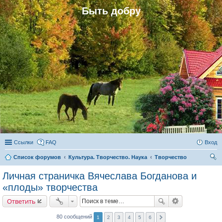
Быть добру
Ссылки
FAQ
Вход
Список форумов
Культура. Творчество. Наука
Творчество
ои
Личная страничка Вячеслава Богданова и
ск
«плоды» творчества
Ответить
80 сообщений
1
2
3
4
5
6