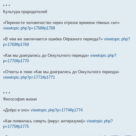
* * *
Культура прародителей
«Перенести человечество через отрезок времени тёмных сил»
viewtopic.php?p=1768#p1768
«В чём же заключается ошибка Образного периода?»
viewtopic.php?
p=1769#p1769
«Как мы доигрались до Оккультного периода»
viewtopic.php?
p=1770#p1770
«Ответы в теме «Как мы доигрались до Оккультного периода»
viewtopic.php?p=1771#p1771
* * *
Философия жизни
«Добро и зло»
viewtopic.php?p=1774#p1774
«Как появилась смерть (вирус антиразума)»
viewtopic.php?
p=1775#p1775