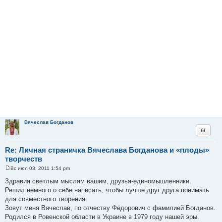
Вячеслав Богданов
Цитата
Re: Личная страничка Вячеслава Богданова и «плоды»
творчеств
Вс июл 03, 2011 1:54 pm
С
о
Здравия светлым мыслям вашим, друзья-единомышленники.
о
Решил немного о себе написать, чтобы лучше друг друга понимать
б
щ
для совместного творения.
е
Зовут меня Вячеслав, по отчеству Фёдорович с фамилией Богданов.
н
и
Родился в Ровенской области в Украине в 1979 году нашей эры.
е