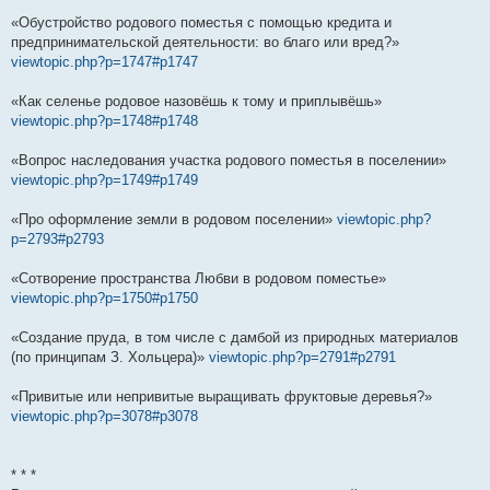
«Обустройство родового поместья с помощью кредита и
предпринимательской деятельности: во благо или вред?»
viewtopic.php?p=1747#p1747
«Как селенье родовое назовёшь к тому и приплывёшь»
viewtopic.php?p=1748#p1748
«Вопрос наследования участка родового поместья в поселении»
viewtopic.php?p=1749#p1749
«Про оформление земли в родовом поселении»
viewtopic.php?
p=2793#p2793
«Сотворение пространства Любви в родовом поместье»
viewtopic.php?p=1750#p1750
«Создание пруда, в том числе с дамбой из природных материалов
(по принципам З. Хольцера)»
viewtopic.php?p=2791#p2791
«Привитые или непривитые выращивать фруктовые деревья?»
viewtopic.php?p=3078#p3078
* * *