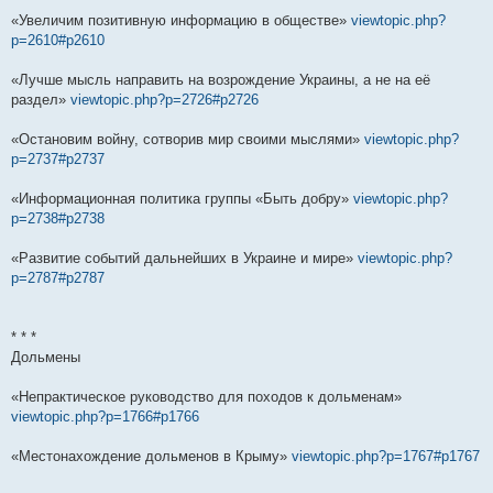
«Увеличим позитивную информацию в обществе»
viewtopic.php?
p=2610#p2610
«Лучше мысль направить на возрождение Украины, а не на её
раздел»
viewtopic.php?p=2726#p2726
«Остановим войну, сотворив мир своими мыслями»
viewtopic.php?
p=2737#p2737
«Информационная политика группы «Быть добру»
viewtopic.php?
p=2738#p2738
«Развитие событий дальнейших в Украине и мире»
viewtopic.php?
p=2787#p2787
* * *
Дольмены
«Непрактическое руководство для походов к дольменам»
viewtopic.php?p=1766#p1766
«Местонахождение дольменов в Крыму»
viewtopic.php?p=1767#p1767