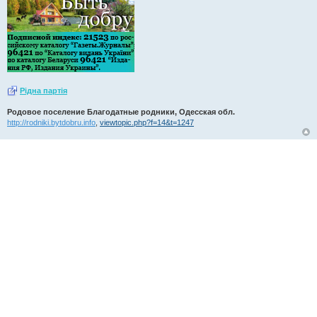
Рiдна партiя
Родовое поселение Благодатные родники, Одесская обл.
http://rodniki.bytdobru.info
,
viewtopic.php?f=14&t=1247