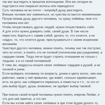
так мог выглядеть в прошлом воплощении. Или же сегодня он
подстригся или покрасил волосы или переоделся.
Суть человека не во плоти – попробуй душу разглядеть.
Внешне человек мог измениться, но чувства остаются неизменными.
Почувствовав душу другого человека, ты сразу поймёшь твоя это
половинка или нет.
Чтобы почувствовать других людей, нужно почувствовать себя.
А для этого нужно доверять себе, своей душе. В том числе
перестать бороться с самим собой: делать то, что хочется, а не
«надо», то, что хочется душе; прислушиваться к своим искренним
желаниям.
Чувствуя другого человека, можно понять, почему оно так поступил,
чего он хотел; и понять это не логикой (логическим рассуждением), а
сердцем своим. Тогда легче будет строить отношения не только с
людьми, а и со своей половинкой.
К тому же, ведруссы искали своих любимых сердцем и душой, а не
логикой и умом.
Если выбирать половинку по возрасту, длине и цвету волос, кем она
работает, какие у неё привычки, где живёт, сколько зарабатывает,
есть ли дети, как собирается переехать в поместье и т.п., то это от
ума выбор будет, душа, возможно, не одобрит выбор таковой.
При поиске своей второй половины нужно понять энергию Любви, и
что для неё приятно, а что нет.
Если мы хотим найти своих любимых и при этом будем делать то,