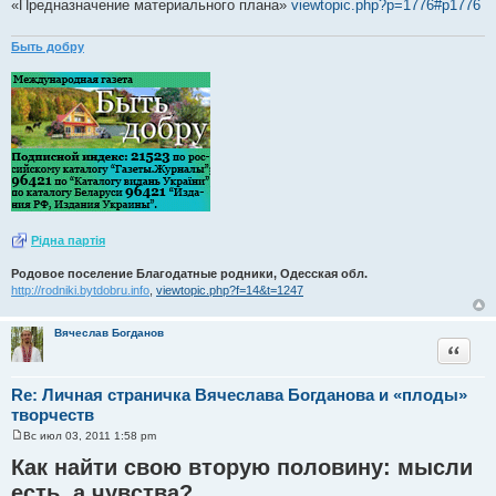
«Предназначение материального плана»
viewtopic.php?p=1776#p1776
Быть добру
Рiдна партiя
Родовое поселение Благодатные родники, Одесская обл.
http://rodniki.bytdobru.info
,
viewtopic.php?f=14&t=1247
Вячеслав Богданов
Цитата
Re: Личная страничка Вячеслава Богданова и «плоды»
творчеств
Вс июл 03, 2011 1:58 pm
С
о
Как найти свою вторую половину: мысли
о
б
есть, а чувства?