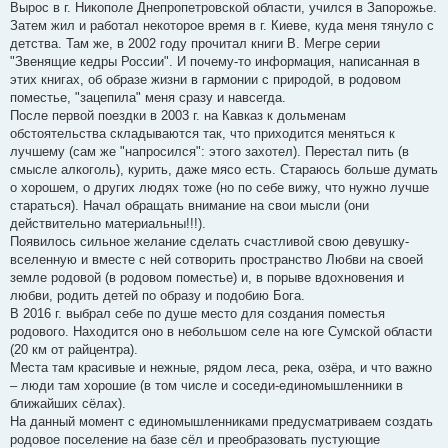
Вырос в г. Никополе Днепропетровской области, учился в Запорожье.
Затем жил и работал некоторое время в г. Киеве, куда меня тянуло с
детства. Там же, в 2002 году прочитал книги В. Мегре серии
"Звенящие кедры России". И почему-то информация, написанная в
этих книгах, об образе жизни в гармонии с природой, в родовом
поместье, "зацепила" меня сразу и навсегда.
После первой поездки в 2003 г. на Кавказ к дольменам
обстоятельства складываются так, что приходится меняться к
лучшему (сам же "напросился": этого захотел). Перестал пить (в
смысле алкоголь), курить, даже мясо есть. Стараюсь больше думать
о хорошем, о других людях тоже (но по себе вижу, что нужно лучше
стараться). Начал обращать внимание на свои мысли (они
действительно материальны!!!).
Появилось сильное желание сделать счастливой свою девушку-
вселенную и вместе с ней сотворить пространство Любви на своей
земле родовой (в родовом поместье) и, в порыве вдохновения и
любви, родить детей по образу и подобию Бога.
В 2016 г. выбрал себе по душе место для создания поместья
родового. Находится оно в небольшом селе на юге Сумской области
(20 км от райцентра).
Места там красивые и нежные, рядом леса, река, озёра, и что важно
– люди там хорошие (в том числе и соседи-единомышленники в
ближайших сёлах).
На данный момент с единомышленниками предусматриваем создать
родовое поселение на базе сёл и преобразовать пустующие