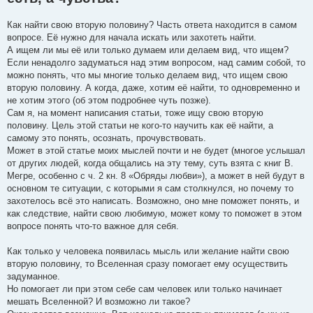
щ
е
н
Как найти свою вторую половину? Часть ответа находится в самом
и
е
вопросе. Её нужно для начала искать или захотеть найти.
А ищем ли мы её или только думаем или делаем вид, что ищем?
Если ненадолго задуматься над этим вопросом, над самим собой, то
можно понять, что мы многие только делаем вид, что ищем свою
вторую половину. А когда, даже, хотим её найти, то одновременно и
не хотим этого (об этом подробнее чуть позже).
Сам я, на момент написания статьи, тоже ищу свою вторую
половину. Цель этой статьи не кого-то научить как её найти, а
самому это понять, осознать, прочувствовать.
Может в этой статье моих мыслей почти и не будет (многое услышал
от других людей, когда общались на эту тему, суть взята с книг В.
Мегре, особенно с ч. 2 кн. 8 «Обряды любви»), а может в ней будут в
основном те ситуации, с которыми я сам столкнулся, но почему то
захотелось всё это написать. Возможно, оно мне поможет понять, и
как следствие, найти свою любимую, может кому то поможет в этом
вопросе понять что-то важное для себя.
Как только у человека появилась мысль или желание найти свою
вторую половину, то Вселенная сразу помогает ему осуществить
задуманное.
Но помогает ли при этом себе сам человек или только начинает
мешать Вселенной? И возможно ли такое?