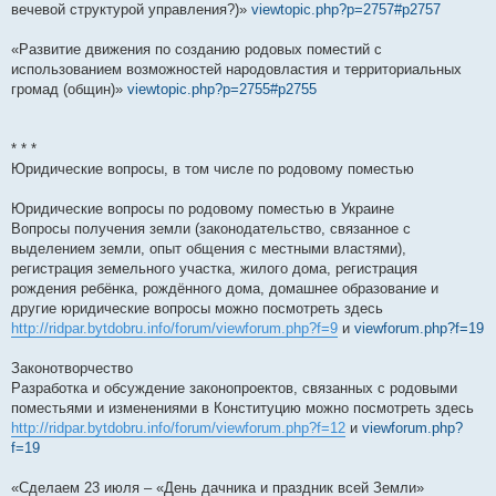
вечевой структурой управления?)»
viewtopic.php?p=2757#p2757
«Развитие движения по созданию родовых поместий с
использованием возможностей народовластия и территориальных
громад (общин)»
viewtopic.php?p=2755#p2755
* * *
Юридические вопросы, в том числе по родовому поместью
Юридические вопросы по родовому поместью в Украине
Вопросы получения земли (законодательство, связанное с
выделением земли, опыт общения с местными властями),
регистрация земельного участка, жилого дома, регистрация
рождения ребёнка, рождённого дома, домашнее образование и
другие юридические вопросы можно посмотреть здесь
http://ridpar.bytdobru.info/forum/viewforum.php?f=9
и
viewforum.php?f=19
Законотворчество
Разработка и обсуждение законопроектов, связанных с родовыми
поместьями и изменениями в Конституцию можно посмотреть здесь
http://ridpar.bytdobru.info/forum/viewforum.php?f=12
и
viewforum.php?
f=19
«Сделаем 23 июля – «День дачника и праздник всей Земли»