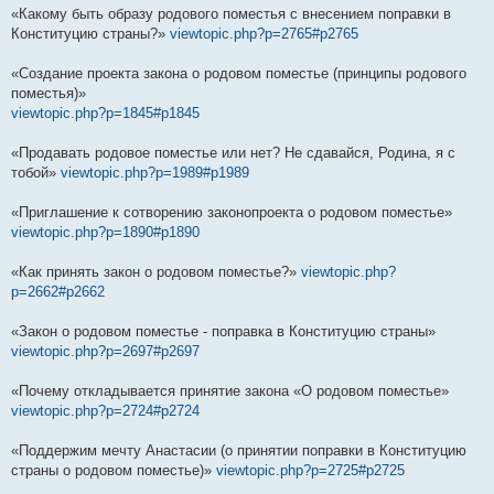
«Какому быть образу родового поместья с внесением поправки в
Конституцию страны?»
viewtopic.php?p=2765#p2765
«Создание проекта закона о родовом поместье (принципы родового
поместья)»
viewtopic.php?p=1845#p1845
«Продавать родовое поместье или нет? Не сдавайся, Родина, я с
тобой»
viewtopic.php?p=1989#p1989
«Приглашение к сотворению законопроекта о родовом поместье»
viewtopic.php?p=1890#p1890
«Как принять закон о родовом поместье?»
viewtopic.php?
p=2662#p2662
«Закон о родовом поместье - поправка в Конституцию страны»
viewtopic.php?p=2697#p2697
«Почему откладывается принятие закона «О родовом поместье»
viewtopic.php?p=2724#p2724
«Поддержим мечту Анастасии (о принятии поправки в Конституцию
страны о родовом поместье)»
viewtopic.php?p=2725#p2725