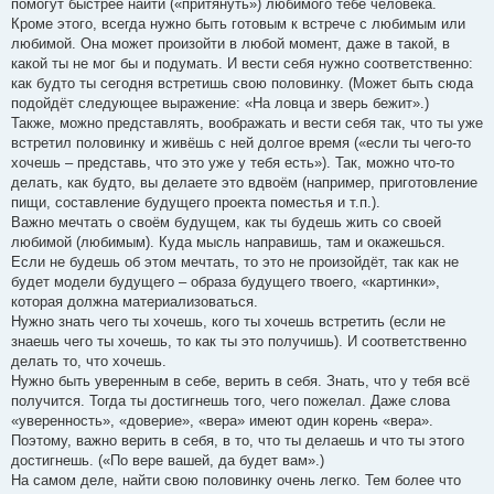
помогут быстрее найти («притянуть») любимого тебе человека.
Кроме этого, всегда нужно быть готовым к встрече с любимым или
любимой. Она может произойти в любой момент, даже в такой, в
какой ты не мог бы и подумать. И вести себя нужно соответственно:
как будто ты сегодня встретишь свою половинку. (Может быть сюда
подойдёт следующее выражение: «На ловца и зверь бежит».)
Также, можно представлять, воображать и вести себя так, что ты уже
встретил половинку и живёшь с ней долгое время («если ты чего-то
хочешь – представь, что это уже у тебя есть»). Так, можно что-то
делать, как будто, вы делаете это вдвоём (например, приготовление
пищи, составление будущего проекта поместья и т.п.).
Важно мечтать о своём будущем, как ты будешь жить со своей
любимой (любимым). Куда мысль направишь, там и окажешься.
Если не будешь об этом мечтать, то это не произойдёт, так как не
будет модели будущего – образа будущего твоего, «картинки»,
которая должна материализоваться.
Нужно знать чего ты хочешь, кого ты хочешь встретить (если не
знаешь чего ты хочешь, то как ты это получишь). И соответственно
делать то, что хочешь.
Нужно быть уверенным в себе, верить в себя. Знать, что у тебя всё
получится. Тогда ты достигнешь того, чего пожелал. Даже слова
«уверенность», «доверие», «вера» имеют один корень «вера».
Поэтому, важно верить в себя, в то, что ты делаешь и что ты этого
достигнешь. («По вере вашей, да будет вам».)
На самом деле, найти свою половинку очень легко. Тем более что