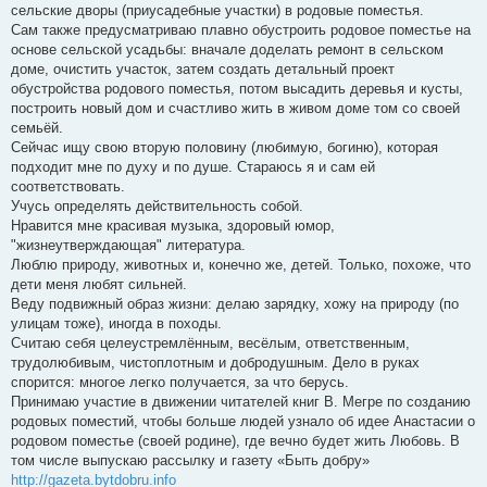
сельские дворы (приусадебные участки) в родовые поместья.
Сам также предусматриваю плавно обустроить родовое поместье на
основе сельской усадьбы: вначале доделать ремонт в сельском
доме, очистить участок, затем создать детальный проект
обустройства родового поместья, потом высадить деревья и кусты,
построить новый дом и счастливо жить в живом доме том со своей
семьёй.
Сейчас ищу свою вторую половину (любимую, богиню), которая
подходит мне по духу и по душе. Стараюсь я и сам ей
соответствовать.
Учусь определять действительность собой.
Нравится мне красивая музыка, здоровый юмор,
"жизнеутверждающая" литература.
Люблю природу, животных и, конечно же, детей. Только, похоже, что
дети меня любят сильней.
Веду подвижный образ жизни: делаю зарядку, хожу на природу (по
улицам тоже), иногда в походы.
Считаю себя целеустремлённым, весёлым, ответственным,
трудолюбивым, чистоплотным и добродушным. Дело в руках
спорится: многое легко получается, за что берусь.
Принимаю участие в движении читателей книг В. Мегре по созданию
родовых поместий, чтобы больше людей узнало об идее Анастасии о
родовом поместье (своей родине), где вечно будет жить Любовь. В
том числе выпускаю рассылку и газету «Быть добру»
http://gazeta.bytdobru.info