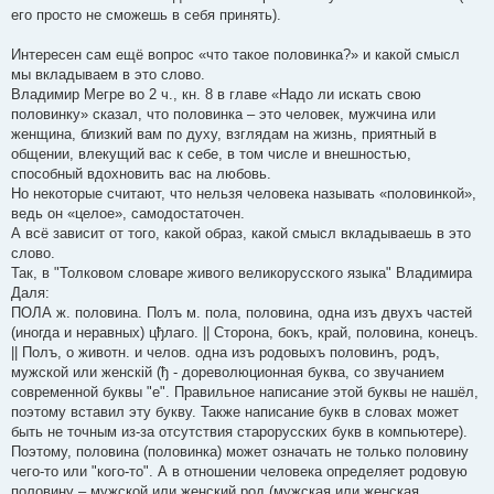
его просто не сможешь в себя принять).
Интересен сам ещё вопрос «что такое половинка?» и какой смысл
мы вкладываем в это слово.
Владимир Мегре во 2 ч., кн. 8 в главе «Надо ли искать свою
половинку» сказал, что половинка – это человек, мужчина или
женщина, близкий вам по духу, взглядам на жизнь, приятный в
общении, влекущий вас к себе, в том числе и внешностью,
способный вдохновить вас на любовь.
Но некоторые считают, что нельзя человека называть «половинкой»,
ведь он «целое», самодостаточен.
А всё зависит от того, какой образ, какой смысл вкладываешь в это
слово.
Так, в "Толковом словаре живого великорусского языка" Владимира
Даля:
ПОЛА ж. половина. Полъ м. пола, половина, одна изъ двухъ частей
(иногда и неравных) цђлаго. || Сторона, бокъ, край, половина, конецъ.
|| Полъ, о животн. и челов. одна изъ родовыхъ половинъ, родъ,
мужской или женскій (ђ - дореволюционная буква, со звучанием
современной буквы "е". Правильное написание этой буквы не нашёл,
поэтому вставил эту букву. Также написание букв в словах может
быть не точным из-за отсутствия старорусских букв в компьютере).
Поэтому, половина (половинка) может означать не только половину
чего-то или "кого-то". А в отношении человека определяет родовую
половину – мужской или женский род (мужская или женская