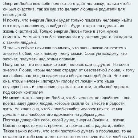
Энергия Любви всю себя полностью отдаёт человеку, только чтобы
он был счастлив, так же как это делают любящие родители для
своих детей.
И понять, что энергия Любви будет только помогать человеку найти
его вторую половинку, а найдя её – будет стараться сделать их
жизнь счастливой. Только энергии Любви тоже в этом нужно
помогать. Не может она без понимания и уважения долго находится
с такими людьми.
Я только сейчас начинаю понимать, что очень важно относится к
энергии Любви, как к новому члену семьи. Советую каждому, кто
захочет, подумать над этими словами.
Получается, что все наши страхи, человек сам выдумал. Не хочет
энергия Любви, чтобы человек страдал от безответной любви, к тому
же любовь настоящая взаимности обязательно добьётся. Не хочет
она, чтобы человек «потерял» голову от любви – это наша
неуверенность и недоверие выражаются в том, чтобы всё держать
под своим контролем.
Не может хотеть энергия Любви, чтобы человек не влюбился – она
всегда ищет двоих людей, которые смогли бы вместе в радости
жить. Не хочет она, чтобы влюбившийся человек ничего не мог
делать – она наоборот его вдохновит на добрые дела.
Поэтому доверяйте себе, своей душе, энергии Любви и… жизни.
Важно не просто жизнь прожить, а прожить её в радости, любви.
Также важно понять, что если постоянно думать о проблемах, то не
останется в тебе места для такого огромного чувства как любовь (ты