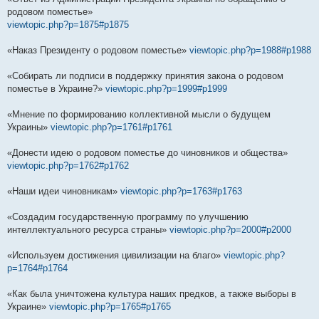
родовом поместье»
viewtopic.php?p=1875#p1875
«Наказ Президенту о родовом поместье»
viewtopic.php?p=1988#p1988
«Собирать ли подписи в поддержку принятия закона о родовом
поместье в Украине?»
viewtopic.php?p=1999#p1999
«Мнение по формированию коллективной мысли о будущем
Украины»
viewtopic.php?p=1761#p1761
«Донести идею о родовом поместье до чиновников и общества»
viewtopic.php?p=1762#p1762
«Наши идеи чиновникам»
viewtopic.php?p=1763#p1763
«Создадим государственную программу по улучшению
интеллектуального ресурса страны»
viewtopic.php?p=2000#p2000
«Используем достижения цивилизации на благо»
viewtopic.php?
p=1764#p1764
«Как была уничтожена культура наших предков, а также выборы в
Украине»
viewtopic.php?p=1765#p1765