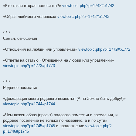
«Кто такая вторая половинка?»
viewtopic.php?p=1742#p1742
«Образ любимого человека»
viewtopic.php?p=1743#p1743
* * *
Семья, отношения
«Отношения на любви или управлении»
viewtopic.php?p=1772#p1772
«Ответы на статью «Отношения на любви или управлении»
viewtopic.php?p=1773#p1773
* * *
Родовое поместье
«Декларация моего родового поместья (А на Земле быть добру!)»
viewtopic.php?p=1744#p1744
«Чем важен образ (проект) родового поместья и поселения, и
родовое поселение не только по названию, а и по сути»
viewtopic.php?p=1745#p1745
и продолжение
viewtopic.php?
p=1746#p1746