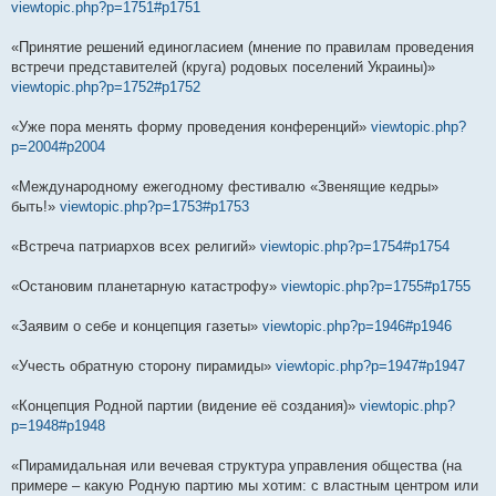
viewtopic.php?p=1751#p1751
«Принятие решений единогласием (мнение по правилам проведения
встречи представителей (круга) родовых поселений Украины)»
viewtopic.php?p=1752#p1752
«Уже пора менять форму проведения конференций»
viewtopic.php?
p=2004#p2004
«Международному ежегодному фестивалю «Звенящие кедры»
быть!»
viewtopic.php?p=1753#p1753
«Встреча патриархов всех религий»
viewtopic.php?p=1754#p1754
«Остановим планетарную катастрофу»
viewtopic.php?p=1755#p1755
«Заявим о себе и концепция газеты»
viewtopic.php?p=1946#p1946
«Учесть обратную сторону пирамиды»
viewtopic.php?p=1947#p1947
«Концепция Родной партии (видение её создания)»
viewtopic.php?
p=1948#p1948
«Пирамидальная или вечевая структура управления общества (на
примере – какую Родную партию мы хотим: с властным центром или