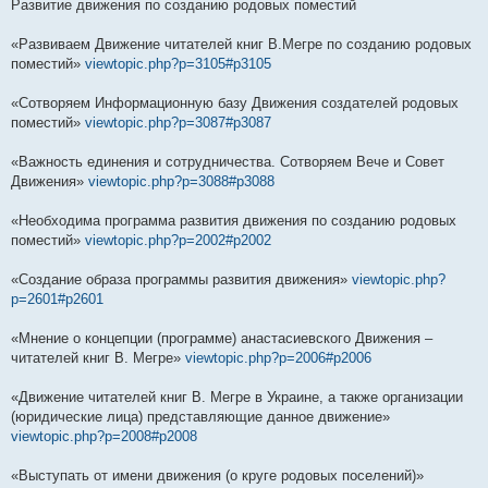
Развитие движения по созданию родовых поместий
«Развиваем Движение читателей книг В.Мегре по созданию родовых
поместий»
viewtopic.php?p=3105#p3105
«Сотворяем Информационную базу Движения создателей родовых
поместий»
viewtopic.php?p=3087#p3087
«Важность единения и сотрудничества. Сотворяем Вече и Совет
Движения»
viewtopic.php?p=3088#p3088
«Необходима программа развития движения по созданию родовых
поместий»
viewtopic.php?p=2002#p2002
«Создание образа программы развития движения»
viewtopic.php?
p=2601#p2601
«Мнение о концепции (программе) анастасиевского Движения –
читателей книг В. Мегре»
viewtopic.php?p=2006#p2006
«Движение читателей книг В. Мегре в Украине, а также организации
(юридические лица) представляющие данное движение»
viewtopic.php?p=2008#p2008
«Выступать от имени движения (о круге родовых поселений)»