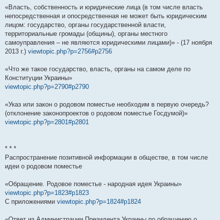
«Власть, собственность и юридические лица (в том числе власть
непосредственная и опосредственная не может быть юридическим
лицом: государство, органы государственной власти,
территориальные громады (общины), органы местного
самоуправления – не являются юридическими лицами)» - (17 ноября
2013 г.)
viewtopic.php?p=2756#p2756
«Что же такое государство, власть, органы на самом деле по
Конституции Украины»
viewtopic.php?p=2790#p2790
«Указ или закон о родовом поместье необходим в первую очередь?
(отклонение законопроектов о родовом поместье Госдумой)»
viewtopic.php?p=2801#p2801
* * *
Распространение позитивной информации в обществе, в том числе
идеи о родовом поместье
«Обращение. Родовое поместье - народная идея Украины»
viewtopic.php?p=1823#p1823
С приложениями
viewtopic.php?p=1824#p1824
«Ответ из Администрации Президента Украины по обращению о