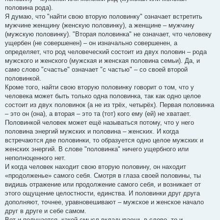
половина рода).
Я думаю, что "найти свою вторую половинку" означает встретить
мужчине женщину (женскую половинку), а женщине – мужчину
(мужскую половинку). "Вторая половинка" не означает, что человеку
ущербен (не совершенен) – он изначально совершенен, а
определяет, что род человеческий состоит из двух половин – рода
мужского и женского (мужская и женская половина семьи). Да, и
само слово "счастье" означает "с частью" – со своей второй
половинкой.
Кроме того, найти свою вторую половинку говорит о том, что у
человека может быть только одна половинка, так как одно целое
состоит из двух половинок (а не из трёх, четырёх). Первая половинка
– это он (она), а вторая – это та (тот) кого ему (ей) не хватает.
Половинкой человек может ещё называться потому, что у него
половина энергий мужских и половина – женских. И когда
встречаются две половинки, то образуется одно целое мужских и
женских энергий. В слове "половинка" ничего ущербного или
неполноценного нет.
И когда человек находит свою вторую половину, он находит
«продолженье» самого себя. Смотря в глаза своей половины, ты
видишь отражение или продолжение самого себя, и возникает от
этого ощущение целостности, единства. И половинки друг друга
дополняют, точнее, уравновешивают – мужское и женское начало
друг в друге и себе самом.
Вот и получается, какой смысл вкладываешь в слово, то и