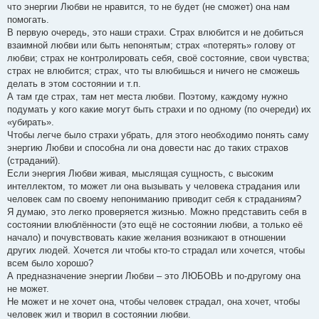
что энергии Любви не нравится, то не будет (не сможет) она нам
помогать.
В первую очередь, это наши страхи. Страх влюбится и не добиться
взаимной любви или быть непонятым; страх «потерять» голову от
любви; страх не контролировать себя, своё состояние, свои чувства;
страх не влюбится; страх, что ты влюбишься и ничего не сможешь
делать в этом состоянии и т.п.
А там где страх, там нет места любви. Поэтому, каждому нужно
подумать у кого какие могут быть страхи и по одному (по очереди) их
«убирать».
Чтобы легче было страхи убрать, для этого необходимо понять саму
энергию Любви и способна ли она довести нас до таких страхов
(страданий).
Если энергия Любви живая, мыслящая сущность, с высоким
интеллектом, то может ли она вызывать у человека страдания или
человек сам по своему непониманию приводит себя к страданиям?
Я думаю, это легко проверяется жизнью. Можно представить себя в
состоянии влюблённости (это ещё не состоянии любви, а только её
начало) и почувствовать какие желания возникают в отношении
других людей. Хочется ли чтобы кто-то страдал или хочется, чтобы
всем было хорошо?
А предназначение энергии Любви – это ЛЮБОВЬ и по-другому она
не может.
Не может и не хочет она, чтобы человек страдал, она хочет, чтобы
человек жил и творил в состоянии любви.