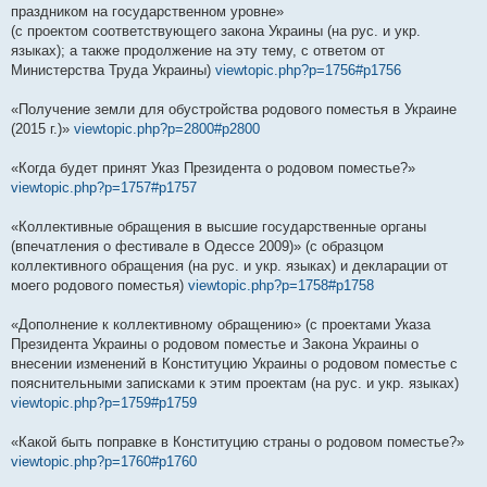
праздником на государственном уровне»
(с проектом соответствующего закона Украины (на рус. и укр.
языках); а также продолжение на эту тему, с ответом от
Министерства Труда Украины)
viewtopic.php?p=1756#p1756
«Получение земли для обустройства родового поместья в Украине
(2015 г.)»
viewtopic.php?p=2800#p2800
«Когда будет принят Указ Президента о родовом поместье?»
viewtopic.php?p=1757#p1757
«Коллективные обращения в высшие государственные органы
(впечатления о фестивале в Одессе 2009)» (с образцом
коллективного обращения (на рус. и укр. языках) и декларации от
моего родового поместья)
viewtopic.php?p=1758#p1758
«Дополнение к коллективному обращению» (с проектами Указа
Президента Украины о родовом поместье и Закона Украины о
внесении изменений в Конституцию Украины о родовом поместье с
пояснительными записками к этим проектам (на рус. и укр. языках)
viewtopic.php?p=1759#p1759
«Какой быть поправке в Конституцию страны о родовом поместье?»
viewtopic.php?p=1760#p1760