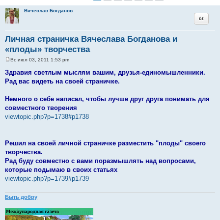
Вячеслав Богданов
Цитата
Личная страничка Вячеслава Богданова и
«плоды» творчества
Вс июл 03, 2011 1:53 pm
С
о
Здравия светлым мыслям вашим, друзья-единомышленники.
о
Рад вас видеть на своей страничке.
б
щ
е
Немного о себе написал, чтобы лучше друг друга понимать для
н
и
совместного творения
е
viewtopic.php?p=1738#p1738
Решил на своей личной страничке разместить "плоды" своего
творчества.
Рад буду совместно с вами поразмышлять над вопросами,
которые подымаю в своих статьях
viewtopic.php?p=1739#p1739
Быть добру