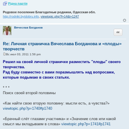
Рiдна партiя
Родовое поселение Благодатные родники, Одесская обл.
http://rodniki.bytdobru.info
,
viewtopic.php?f=14&t=1247
Вячеслав Богданов
Цитата
Re: Личная страничка Вячеслава Богданова и «плоды»
творчеств
Вс июл 03, 2011 1:56 pm
С
о
Решил на своей личной страничке разместить "плоды" своего
о
творчества.
б
щ
Рад буду совместно с вами поразмышлять над вопросами,
е
которые подымаю в своих статьях.
н
и
е
* * *
Поиск своей второй половины
«Как найти свою вторую половину: мысли есть, а чувства?»
viewtopic.php?p=1740#p1740
«Брачный слёт глазами участника» и «Значение слов или какой
смысл мы вкладываем в слова»
viewtopic.php?p=1741#p1741