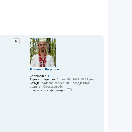
Цитата
Вячеслав Богданов
Сообщения:
699
Зарегистрирован:
Ср апр 09, 2008 10:23 pm
Откуда:
родовое поселение Благодатные
родники, Одесская обл.
Контактная информация:
К
о
н
т
а
к
т
н
а
я
и