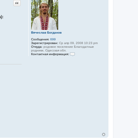
Цитата
):
Вячеслав Богданов
Сообщения:
699
Зарегистрирован:
Ср апр 09, 2008 10:23 pm
Откуда:
родовое поселение Благодатные
родники, Одесская обл.
Контактная информация:
К
о
н
т
а
к
т
н
а
я
и
н
ф
о
р
м
а
ц
и
я
п
о