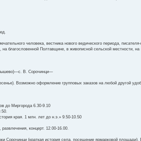
ед.
ечательного человека, вестника нового ведического периода, писателя
 на благословенной Полтавщине, в живописной сельской местности, на
йбышево)—с. В. Сорочинци—
сенье). Возможно оформление групповых заказов на любой другой удо
ов до Миргорода 6.30-9.10
.50.
ория края. 1 млн. лет до н.э.» 9.50-10.50
 развлечения, концерт. 12.00-16.00.
ки Сорочинци (краткая история села, посещение ярмарковой площади). 