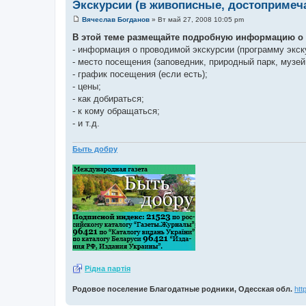
Экскурсии (в живописные, достопримеч
Вячеслав Богданов
»
Вт май 27, 2008 10:05 pm
С
о
В этой теме размещайте подробную информацию о 
о
- информация о проводимой экскурсии (программу экску
б
щ
- место посещения (заповедник, природный парк, музей и
е
- график посещения (если есть);
н
и
- цены;
е
- как добираться;
- к кому обращаться;
- и т.д.
Быть добру
Рiдна партiя
Родовое поселение Благодатные родники, Одесская обл.
htt