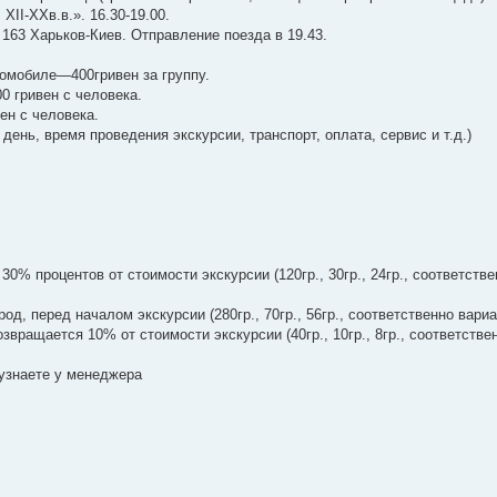
XII-XXв.в.». 16.30-19.00.
163 Харьков-Киев. Отправление поезда в 19.43.
томобиле—400гривен за группу.
0 гривен с человека.
ен с человека.
ень, время проведения экскурсии, транспорт, оплата, сервис и т.д.)
% процентов от стоимости экскурсии (120гр., 30гр., 24гр., соответстве
, перед началом экскурсии (280гр., 70гр., 56гр., соответственно вариа
звращается 10% от стоимости экскурсии (40гр., 10гр., 8гр., соответстве
 узнаете у менеджера