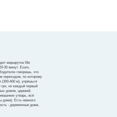
одит маршрутка 56к
 20-30 минут. Ехать
 Водителю говоришь, что
ым переходом, по которому
 (300-400 м), упрёшься
0 грн, но каждый первый
рых домов, церквей,
домашнюю утварь, всё
ы дома). Есть немного
ость - деревянные дома,