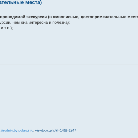
ательные места)
проводимой экскурсии (в живописные, достопримечательные места
рсии, чем она интересна и полезна);
 т.п.);
p://rodniki.bytdobru.info
,
viewtopic.php?f=14&t=1247