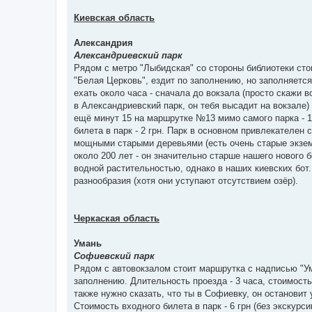
Киевская область
Александрия
Александриевский парк
Рядом с метро "Лыбидская" со стороны библиотеки ст
"Белая Церковь", ездит по заполнению, но заполняетс
ехать около часа - сначала до вокзала (просто скажи 
в Александриевский парк, он тебя высадит на вокзале) -
ещё минут 15 на маршрутке №13 мимо самого парка - 1
билета в парк - 2 грн. Парк в основном привлекателен
мощными старыми деревьями (есть очень старые экземп
около 200 лет - он значительно старше нашего нового б
водной растительностью, однако в наших киевских бот
разнообразия (хотя они уступают отсутствием озёр).
Черкаская область
Умань
Софиевский парк
Рядом с автовокзалом стоит маршрутка с надписью "Ум
заполнению. Длительность проезда - 3 часа, стоимость
также нужно сказать, что ты в Софиевку, он остановит 
Стоимость входного билета в парк - 6 грн (без экскурсии