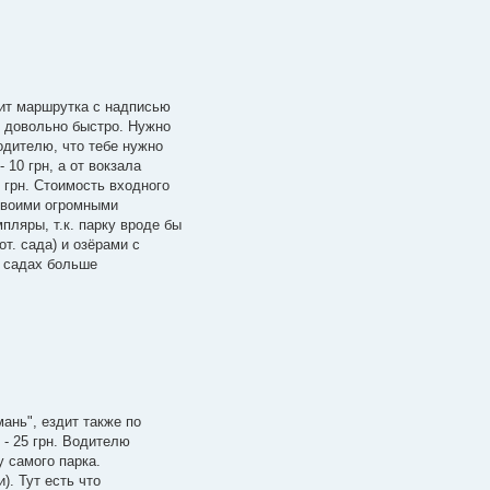
оит маршрутка с надписью
я довольно быстро. Нужно
водителю, что тебе нужно
 10 грн, а от вокзала
 грн. Стоимость входного
 своими огромными
ляры, т.к. парку вроде бы
от. сада) и озёрами с
. садах больше
ань", ездит также по
 - 25 грн. Водителю
у самого парка.
). Тут есть что