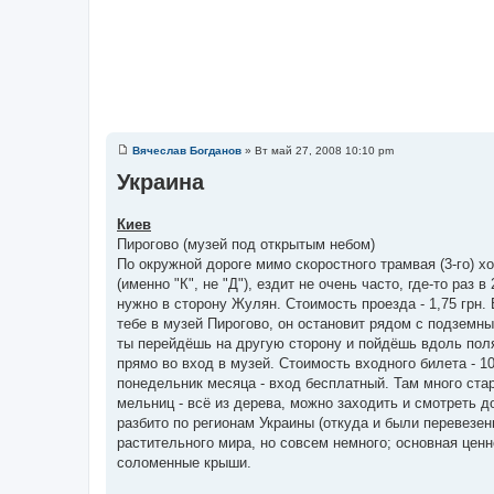
Вячеслав Богданов
»
Вт май 27, 2008 10:10 pm
С
о
Украина
о
б
щ
Киев
е
н
Пирогово (музей под открытым небом)
и
По окружной дороге мимо скоростного трамвая (3-го) х
е
(именно "К", не "Д"), ездит не очень часто, где-то раз в
нужно в сторону Жулян. Стоимость проезда - 1,75 грн.
тебе в музей Пирогово, он остановит рядом с подземн
ты перейдёшь на другую сторону и пойдёшь вдоль поля
прямо во вход в музей. Стоимость входного билета - 1
понедельник месяца - вход бесплатный. Там много ста
мельниц - всё из дерева, можно заходить и смотреть 
разбито по регионам Украины (откуда и были перевезен
растительного мира, но совсем немного; основная ценн
соломенные крыши.