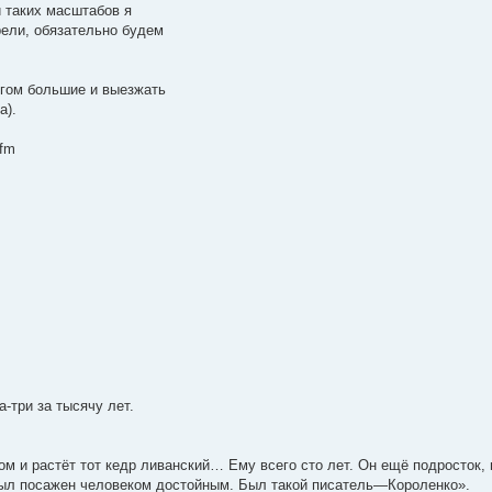
и таких масштабов я
рели, обязательно будем
угом большие и выезжать
а).
.fm
-три за тысячу лет.
 и растёт тот кедр ливанский… Ему всего сто лет. Он ещё подросток, 
 был посажен человеком достойным. Был такой писатель—Короленко».