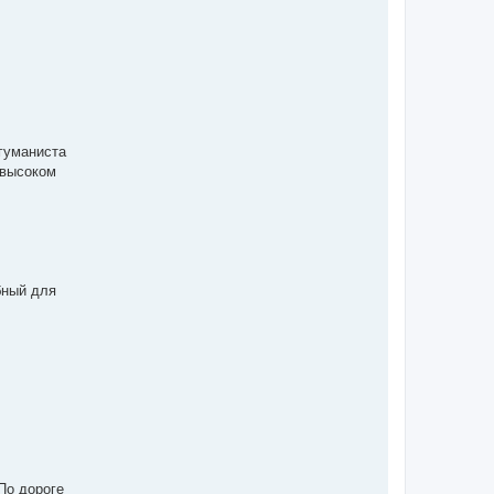
-гуманиста
 высоком
бный для
По дороге