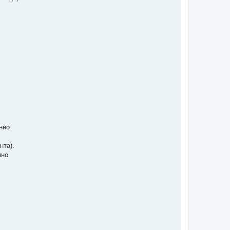
нно
нта).
нно