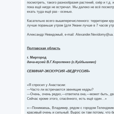
посмотреть, такого разнообразия растений, озёр и т.д. 
пока ещё нигде не встречал. Мы далеко не всё посмот
ехать туда ещё раз - осенью.
Касательно всего вышеперечисленного: территории кр
лучше пораньше утром (для Умани лучше в 7 часов утр
Александр Невидомый, e-mail: А
lexander.Nevidomy@ua
Полтавская область
г. Миргород
дача-музей В.Г.Короленко (с.Куйбышево)
СЕМИНАР-ЭКСКУРСИЯ «ВЕДРУССИЯ»
«Я спросил у Анастасии:
—Часто ли встречаются звенящие кедры?
—Очень, очень редко,—ответила она,—может быть, два
Сейчас кроме этого, спасённого, есть ещё один…»
«—Понимаешь, Владимир, рядом с городом Геленджиком
красивый очень и сильный. Вырос он там потому, что