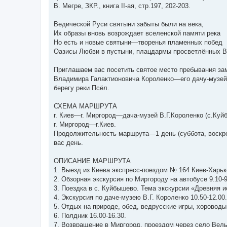
В. Мегре, ЗКР., книга II-ая, стр.197, 202-203.
Ведической Руси святыни забыты были на века,
Их образы вновь возрождает вселенской памяти река
Но есть и новые святыни—творенья пламенных побед
Оазисы Любви в пустыни, плацдармы просветлённых В
Приглашаем вас посетить святое место пребывания зам
Владимира Галактионовича Короленко—его дачу-музей,
берегу реки Псёл.
СХЕМА МАРШРУТА
г. Киев—г. Миргород—дача-музей В.Г.Короленко (с.Ку
г. Миргород—г.Киев.
Продолжительность маршрута—1 день (суббота, воскре
вас день.
ОПИСАНИЕ МАРШРУТА
1. Выезд из Киева экспресс-поездом № 164 Киев-Харьк
2. Обзорная экскурсия по Миргороду на автобусе 9.10-9
3. Поездка в с. Куйбышево. Тема экскурсии «Древняя ист
4. Экскурсия по даче-музею В.Г. Короленко 10.50-12.00.
5. Отдых на природе, обед, ведрусские игры, хороводы,
6. Полдник 16.00-16.30.
7. Возвращение в Миргород, проездом через село Велы