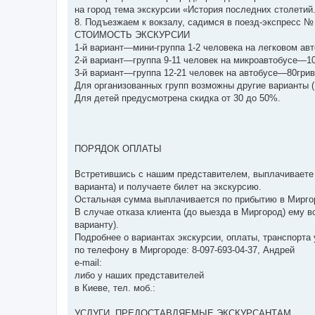
на город тема экскурсии «История последних столетий. 
8. Подъезжаем к вокзалу, садимся в поезд-экспресс № 
СТОИМОСТЬ ЭКСКУРСИИ
1-й вариант—мини-группа 1-2 человека на легковом ав
2-й вариант—группа 9-11 человек на микроавтобусе—10
3-й вариант—группа 12-21 человек на автобусе—80грив
Для организованных групп возможны другие варианты ( д
Для детей предусмотрена скидка от 30 до 50%.
ПОРЯДОК ОПЛАТЫ
Встретившись с нашим представителем, выплачиваете 30
варианта) и получаете билет на экскурсию.
Остальная сумма выплачивается по прибытию в Миргород
В случае отказа клиента (до выезда в Миргород) ему во
варианту).
Подробнее о вариантах экскурсии, оплаты, транспорта
по телефону в Миргороде: 8-097-693-04-37, Андрей
e-mail:
либо у наших представителей
в Киеве, тел. моб.:
УСЛУГИ, ПРЕДОСТАВЛЯЕМЫЕ ЭКСКУРСАНТАМ