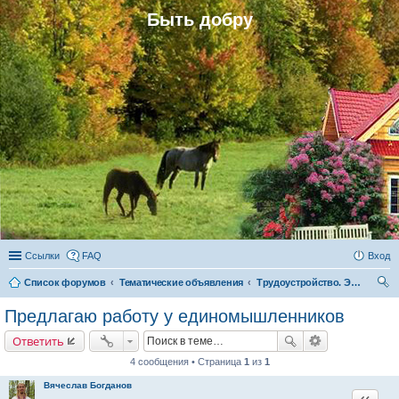
Быть добру
Ссылки
FAQ
Вход
Список форумов
Тематические объявления
Трудоустройство. Экодело
ои
Предлагаю работу у единомышленников
ск
Ответить
4 сообщения • Страница
1
из
1
Вячеслав Богданов
Цитата