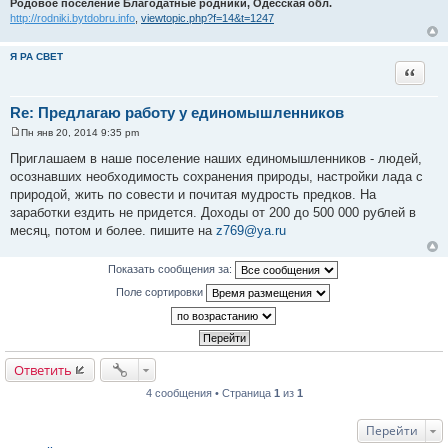
Родовое поселение Благодатные родники, Одесская обл.
http://rodniki.bytdobru.info
,
viewtopic.php?f=14&t=1247
Я РА СВЕТ
Цитата
Re: Предлагаю работу у единомышленников
Пн янв 20, 2014 9:35 pm
С
о
Приглашаем в наше поселение наших единомышленников - людей,
о
осознавших необходимость сохранения природы, настройки лада с
б
щ
природой, жить по совести и почитая мудрость предков. На
е
заработки ездить не придется. Доходы от 200 до 500 000 рублей в
н
и
месяц, потом и более. пишите на
z769@ya.ru
е
Показать сообщения за:
Поле сортировки
Ответить
4 сообщения • Страница
1
из
1
Перейти