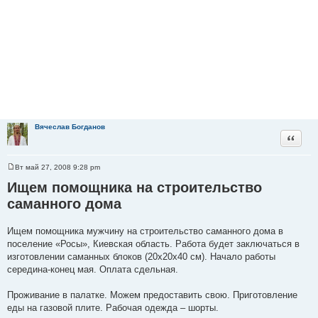
Вячеслав Богданов
Цитата
Вт май 27, 2008 9:28 pm
С
о
Ищем помощника на строительство
о
б
саманного дома
щ
е
н
Ищем помощника мужчину на строительство саманного дома в
и
е
поселение «Росы», Киевская область. Работа будет заключаться в
изготовлении саманных блоков (20х20х40 см). Начало работы
середина-конец мая. Оплата сдельная.
Проживание в палатке. Можем предоставить свою. Приготовление
еды на газовой плите. Рабочая одежда – шорты.