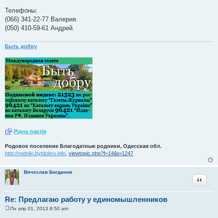
Телефоны:
(066) 341-22-77 Валерия.
(050) 410-59-61 Андрей.
Быть добру
Рiдна партiя
Родовое поселение Благодатные родники, Одесская обл.
http://rodniki.bytdobru.info
,
viewtopic.php?f=14&t=1247
Вячеслав Богданов
Цитата
Re: Предлагаю работу у единомышленников
Пн апр 01, 2013 8:50 am
С