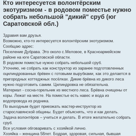
о
Кто интересуется волонтёрским
о
б
экотуризмом - в родовом поместье нужно
щ
собрать небольшой "дикий" сруб (юг
е
н
Саратовской обл.)
и
е
Здравия вам друзья.
Возможно, кто-то интересуется волонтёрским экотуризмом.
Сообщаю адрес:
Поселение Дубрава. Это около с.Меловое, в Красноармейском
районе на юге Саратовской области.
В родовом поместье нужно собрать небольшой сруб.
Уточняю, не собрать как конструктор из заранее подготовленных
оцилиндрованных брёвен с готовыми вырубками, как это делается в
пригородных коттеджных посёлках. Дикие брёвна из дикого леса
нужно подготовить самим. Цилиндровка не обязательна.
Материал - сосна-горельник из местного леса. Брёвна очищены от
коры. Лежат на месте. На поместье есть навес и вода из
водопровода из родника.
По выходным будет приезжать мастер-инструктор из
старославянской общины. Будет объяснять, что и как делать.
Задача волонтёров – учиться и делать. В итоге желательно собрать
сруб.
Все условия обговаривать с хозяйкой лично.
Хозяйка – женщина 58лет. Бодрая, здоровая, сильная, бывшая