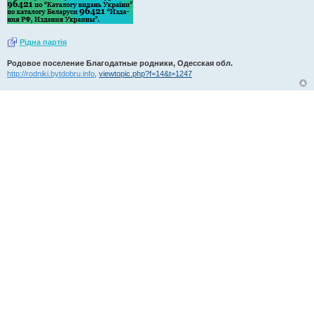
Рiдна партiя
Родовое поселение Благодатные родники, Одесская обл.
http://rodniki.bytdobru.info
,
viewtopic.php?f=14&t=1247