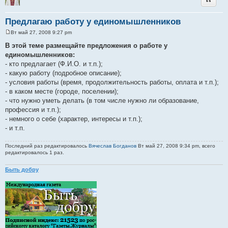
Предлагаю работу у единомышленников
Вт май 27, 2008 9:27 pm
С
о
В этой теме размещайте предложения о работе у
о
единомышленников:
б
щ
- кто предлагает (Ф.И.О. и т.п.);
е
- какую работу (подробное описание);
н
и
- условия работы (время, продолжительность работы, оплата и т.п.);
е
- в каком месте (городе, поселении);
- что нужно уметь делать (в том числе нужно ли образование,
профессия и т.п.);
- немного о себе (характер, интересы и т.п.);
- и т.п.
Последний раз редактировалось
Вячеслав Богданов
Вт май 27, 2008 9:34 pm, всего
редактировалось 1 раз.
Быть добру