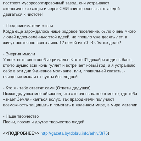
построят мусоросортировочный завод, они устраивают
экологические акции и через СМИ заинтересовывают людей
двигаться к чистоте!
- Предприниматели жизни
Когда ещё зарождалось наше родовое поселение, было очень много
людей вдохновлённых этой идеей, но прошло уже десять лет, а
живут постоянно всего лишь 12 семей из 70. В чём же дело?
- Энергия мысли
У всех есть свои особые ритуалы. Кто-то 31 декабря ходит в баню,
кто-то шумно всю ночь гуляет и встречает новый год, а я устраиваю
себе в эти дни 9-дневное молчание, или, правильней сказать, -
очищение мысли от суеты безплодной.
- Кто я - тебе ответят сами (Ответы дедушки)
Позже дедушка мне объяснил, что это очень важно в месте, где тебя
«знает Земля» каяться вслух, так прародители получают
возможность защищать и помогать в явленном мире, в мире материи
- Наше творчество
Песни, поэзия и другое творчество людей.
<<ПОДРОБНЕЕ>>
http://gazeta.bytdobru.info/arhiv/3(75
)