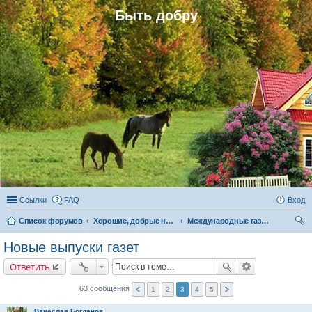
Быть добру
Ссылки
FAQ
Вход
Список форумов
Хорошие, добрые новости и их распространение в обществе
Международные газеты «Быть добру», «Родная газета» и «Родовое поместье»
ои
Новые выпуски газет
ск
Ответить
63 сообщения
1
2
3
4
5
Вячеслав Богданов