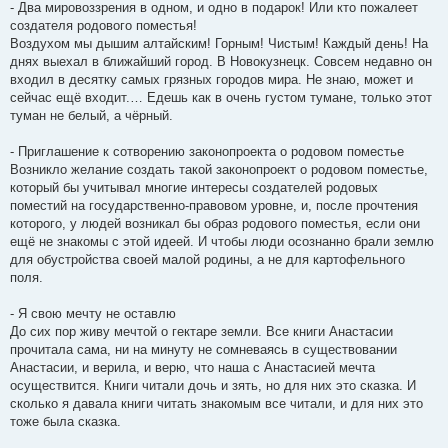
- Два мировоззрения в одном, и одно в подарок! Или кто пожалеет
создателя родового поместья!
Воздухом мы дышим алтайским! Горным! Чистым! Каждый день! На
днях выехал в ближайший город. В Новокузнецк. Совсем недавно он
входил в десятку самых грязных городов мира. Не знаю, может и
сейчас ещё входит.… Едешь как в очень густом тумане, только этот
туман не белый, а чёрный.
- Приглашение к сотворению законопроекта о родовом поместье
Возникло желание создать такой законопроект о родовом поместье,
который бы учитывал многие интересы создателей родовых
поместий на государственно-правовом уровне, и, после прочтения
которого, у людей возникал бы образ родового поместья, если они
ещё не знакомы с этой идеей. И чтобы люди осознанно брали землю
для обустройства своей малой родины, а не для картофельного
поля.
- Я свою мечту не оставлю
До сих пор живу мечтой о гектаре земли. Все книги Анастасии
прочитала сама, ни на минуту не сомневаясь в существовании
Анастасии, и верила, и верю, что наша с Анастасией мечта
осуществится. Книги читали дочь и зять, но для них это сказка. И
сколько я давала книги читать знакомым все читали, и для них это
тоже была сказка.