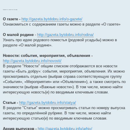
Путеводитель по эл. странице газеты «Быть добру»
О газете -
http://gazeta.bytdobru.info/o-gazete/
Ознакомиться с содержанием газеты можно в разделе «О газете»
О малой родине
-
http://gazeta.bytdobru.info/rodina/
Узнать про идею родового поместья (родовой усадьбы) можно в
разделе «О малой родине».
Новости: события, мероприятия, объявления -
http://gazeta.bytdobru.info/novosti/
В разделе "Новости" общим списком отображаются все новости
газеты «Быть добру»: события, мероприятия, объявления. Их можно
просматривать отдельно (выбрав справа соответствующую группу
«События», «Мероприятия» или «Объявления»), а также смотреть по
значимости (выбрав «Важные новости»). В том числе, можно найти
интересующую новость(и) по вводимым ключевым словам.
Статьи -
http://gazeta.bytdobru.info/statya/
В разделе "Статьи" можно просматривать статьи по номеру выпуска
газеты, по определённой рубрике. В том числе, можно найти
интересующую статью(и) по вводимым ключевым словам.
Архив выпусков -
http://gazeta.bytdobru.info/arhiv/