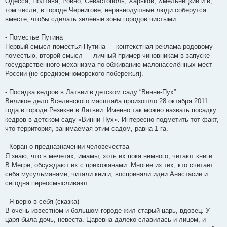
Одесса, Полтава, Ровно, Севастополь, Харьков, Хмельницкий и в,
том числе, в городе Чернигове, неравнодушные люди соберутся
вместе, чтобы сделать зелёные зоны городов чистыми.
- Поместье Путина
Первый смысл поместья Путина — контекстная реклама родовому
поместью, второй смысл — личный пример чиновникам в запуске
государственного механизма по обживанию малонаселённых мест
России (не средиземноморского побережья).
- Посадка кедров в Латвии в детском саду “Винни-Пух”
Великое дело Вселенского масштаба произошло 28 октября 2011
года в городе Резекне в Латвии. Именно так можно назвать посадку
кедров в детском саду «Винни-Пух». Интересно подметить тот факт,
что территория, занимаемая этим садом, равна 1 га.
- Коран о предназначении человечества
Я знаю, что в мечетях, имамы, хоть их пока немного, читают книги
В.Мегре, обсуждают их с прихожанами. Многие из тех, кто считает
себя мусульманами, читали книги, восприняли идеи Анастасии и
сегодня переосмысливают.
- Я верю в себя (сказка)
В очень известном и большом городе жил старый царь, вдовец. У
царя была дочь, невеста. Царевна далеко славилась и лицом, и