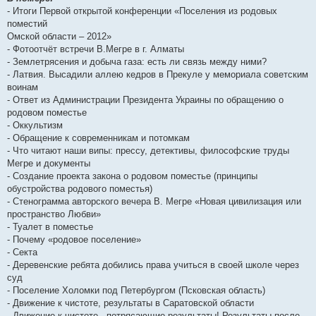
- Итоги Первой открытой конференции «Поселения из родовых
поместий
Омской области – 2012»
- Фотоотчёт встречи В.Мегре в г. Алматы
- Землетрясения и добыча газа: есть ли связь между ними?
- Латвия. Высадили аллею кедров в Прекуле у мемориала советским
воинам
- Ответ из Администрации Президента Украины по обращению о
родовом поместье
- Оккультизм
- Обращение к современникам и потомкам
- Что читают наши випы: прессу, детективы, философские труды
Мегре и документы
- Создание проекта закона о родовом поместье (принципы
обустройства родового поместья)
- Стенограмма авторского вечера В. Мегре «Новая цивилизация или
пространство Любви»
- Туалет в поместье
- Почему «родовое поселение»
- Секта
- Деревенские ребята добились права учиться в своей школе через
суд
- Поселение Холомки под Петербургом (Псковская область)
- Движение к чистоте, результаты в Саратовской области
- Движение к чистоте - потрясающие результаты! Результаты после