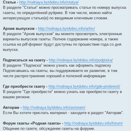
Статьи -
http://rodnaya.bytdobru.info/statya/
В разделе "Статьи" можно просматривать статьи по номеру выпуска
газеты, по определённой рубрике. В том числе, можно найти
интересующую статью(и) по вводимым ключевым словам.
Архив выпусков -
http://rodnaya.bytdobru.info/arhiv/
В разделе "Архив выпусков" вы можете просмотреть электронные
варианты выпусков газеты. Полное содержание номера, а также
ссылка на pdf-формат будут доступны по прошествии года со дня
выпуска.
Подписаться на газету -
http://rodnaya.bytdobru.info/podpiska/
В разделе "Подписка" можно узнать как оформить подписку
Подписавшись на газеты, вы поддерживаете их развитие, в том
числе распространение хорошей и полезной информации
Где приобрести газету -
http://rodnaya.bytdobru.info/gde-priobresti/
В разделе "Где приобрести" можно узнать как приобрести газету в
вашем регионе.
Авторам -
http://rodnaya.bytdobru.info/avtoram/
Если Вы хотите прислать материал - заходите в раздел "Авторам".
Форум газеты «Родная газета» -
http://rodnaya.bytdobru.info/forum/
Общение по газете, обсуждение газеты на форуме.