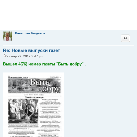
Вячеслав Богданов
Цитата
Re: Новые выпуски газет
Чт мар 29, 2012 2:47 pm
С
о
Вышел 4(76) номер газеты "Быть добру"
.
о
б
щ
е
н
и
е