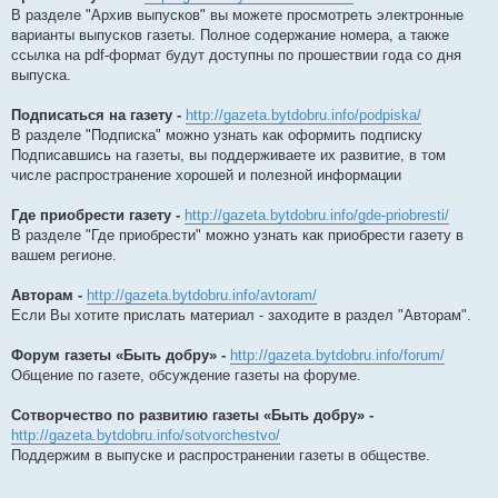
В разделе "Архив выпусков" вы можете просмотреть электронные
варианты выпусков газеты. Полное содержание номера, а также
ссылка на pdf-формат будут доступны по прошествии года со дня
выпуска.
Подписаться на газету -
http://gazeta.bytdobru.info/podpiska/
В разделе "Подписка" можно узнать как оформить подписку
Подписавшись на газеты, вы поддерживаете их развитие, в том
числе распространение хорошей и полезной информации
Где приобрести газету -
http://gazeta.bytdobru.info/gde-priobresti/
В разделе "Где приобрести" можно узнать как приобрести газету в
вашем регионе.
Авторам -
http://gazeta.bytdobru.info/avtoram/
Если Вы хотите прислать материал - заходите в раздел "Авторам".
Форум газеты «Быть добру» -
http://gazeta.bytdobru.info/forum/
Общение по газете, обсуждение газеты на форуме.
Сотворчество по развитию газеты «Быть добру» -
http://gazeta.bytdobru.info/sotvorchestvo/
Поддержим в выпуске и распространении газеты в обществе.