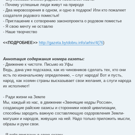
- Почему успешные люди живут на природе
- Два мировоззрения в одном, и одно в подарок! Или кто пожалеет
создателя родового поместья!
- Приглашение к сотворению законопроекта о родовом поместье
- Я свою мечту не оставлю
- Наше творчество
<<ПОДРОБНЕЕ>>
http://gazeta.bytdobru.info/arhiv/4(76
)
Аннотация содержания номера газеты:
- Движение к чистоте. Письмо из Уфы
Ведь, дана уже подсказка, как из чиновников сделать тех, кто они
есть по изначальному определению, – слуг народа! Вот и пусть,
народ, как хозяин страны высказывает свои желания, а слуги народа
их исполняют!
- Ради жизни на Земле
Мы, каждый из нас, в движении «Звенящие кедры России»,
создающие райские оазисы и сторонники новой цивилизации,
способны зародить важную составляющую оздоровления Земли-
матушки и народов, живущих на ней. Надо только приложить мысли,
образы и руки свои.
- Я тебя приглашу в свою сказку…