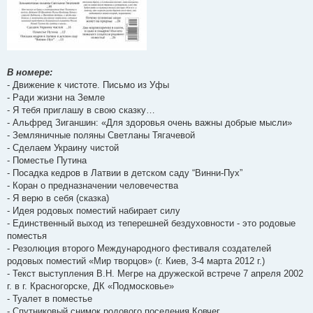
В номере:
- Движение к чистоте. Письмо из Уфы
- Ради жизни на Земле
- Я тебя приглашу в свою сказку…
- Альфред Зиганшин: «Для здоровья очень важны добрые мысли»
- Земляничные поляны Светланы Тягачевой
- Сделаем Украину чистой
- Поместье Путина
- Посадка кедров в Латвии в детском саду “Винни-Пух”
- Коран о предназначении человечества
- Я верю в себя (сказка)
- Идея родовых поместий набирает силу
- Единственный выход из теперешней бездуховности - это родовые
поместья
- Резолюция второго Международного фестиваля создателей
родовых поместий «Мир творцов» (г. Киев, 3-4 марта 2012 г.)
- Текст выступления В.Н. Мегре на дружеской встрече 7 апреля 2002
г. в г. Красногорске, ДК «Подмосковье»
- Туалет в поместье
- Спутниковый снимок родового поселения Ковчег