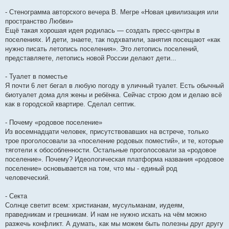
- Стенограмма авторского вечера В. Мегре «Новая цивилизация или
пространство Любви»
Ещё такая хорошая идея родилась — создать пресс-центры в
поселениях. И дети, знаете, так подхватили, занятия посещают «как
нужно писать летопись поселения». Это летопись поселений,
представляете, летопись новой России делают дети...
- Туалет в поместье
Я почти 6 лет бегал в любую погоду в уличный туалет. Есть обычный
биотуалет дома для жены и ребёнка. Сейчас строю дом и делаю всё
как в городской квартире. Сделал септик.
- Почему «родовое поселение»
Из восемнадцати человек, присутствовавших на встрече, только
трое проголосовали за «поселение родовых поместий», и те, которые
тяготели к обособленности. Остальные проголосовали за «родовое
поселение». Почему? Идеологическая платформа названия «родовое
поселение» основывается на том, что мы - единый род
человеческий.
- Секта
Солнце светит всем: христианам, мусульманам, иудеям,
праведникам и грешникам. И нам не нужно искать на чём можно
разжечь конфликт. А думать, как мы можем быть полезны друг другу