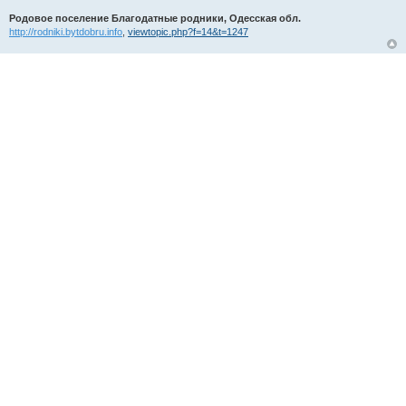
Родовое поселение Благодатные родники, Одесская обл.
http://rodniki.bytdobru.info
,
viewtopic.php?f=14&t=1247