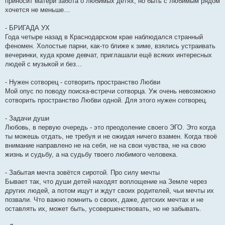
приносит матери забота о любимых детях, но быть с любимым рядом
хочется не меньше…
- БРИГАДА УХ
Года четыре назад в Краснодарском крае наблюдался странный
феномен. Холостые парни, как-то ближе к зиме, взялись устраивать
вечеринки, куда кроме девчат, приглашали ещё всяких интересных
людей с музыкой и без...
- Нужен сотворец - сотворить пространство Любви
Мой опус по поводу поиска-встречи сотворца. Уж очень невозможно
сотворить пространство Любви одной. Для этого нужен сотворец.
- Задачи души
Любовь, в первую очередь - это преодоление своего ЭГО. Это когда
ты можешь отдать, не требуя и не ожидая ничего взамен. Когда твоё
внимание направлено не на себя, не на свои чувства, не на свою
жизнь и судьбу, а на судьбу твоего любимого человека.
- Забытая мечта зовётся сиротой. Про силу мечты
Бывает так, что души детей находят воплощение на Земле через
других людей, а потом ищут и ждут своих родителей, чьи мечты их
позвали. Что важно помнить о своих, даже, детских мечтах и не
оставлять их, может быть, усовершенствовать, но не забывать.