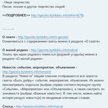
- Наше творчество
Песни, поэзия и другое творчество людей.
<<ПОДРОБНЕЕ>>
http://gazeta.bytdobru.info/arhiv/4(76
)
Путеводитель по эл. странице газеты «Быть добру»
О газете -
http://gazeta.bytdobru.info/o-gazete/
Ознакомиться с содержанием газеты можно в разделе «О газете»
О малой родине
-
http://gazeta.bytdobru.info/rodina/
Узнать про идею родового поместья (родовой усадьбы) можно в
разделе «О малой родине».
Новости: события, мероприятия, объявления -
http://gazeta.bytdobru.info/novosti/
В разделе "Новости" общим списком отображаются все новости
газеты «Быть добру»: события, мероприятия, объявления. Их можно
просматривать отдельно (выбрав справа соответствующую группу
«События», «Мероприятия» или «Объявления»), а также смотреть по
значимости (выбрав «Важные новости»). В том числе, можно найти
интересующую новость(и) по вводимым ключевым словам.
Статьи -
http://gazeta.bytdobru.info/statya/