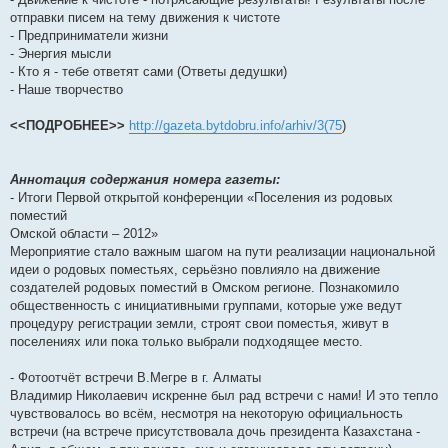
отправки писем на тему движения к чистоте
- Предприниматели жизни
- Энергия мысли
- Кто я - тебе ответят сами (Ответы дедушки)
- Наше творчество
<<ПОДРОБНЕЕ>>
http://gazeta.bytdobru.info/arhiv/3(75
)
Аннотация содержания номера газеты:
- Итоги Первой открытой конференции «Поселения из родовых
поместий
Омской области – 2012»
Мероприятие стало важным шагом на пути реализации национальной
идеи о родовых поместьях, серьёзно повлияло на движение
создателей родовых поместий в Омском регионе. Познакомило
общественность с инициативными группами, которые уже ведут
процедуру регистрации земли, строят свои поместья, живут в
поселениях или пока только выбрали подходящее место.
- Фотоотчёт встречи В.Мегре в г. Алматы
Владимир Николаевич искренне был рад встречи с нами! И это тепло
чувствовалось во всём, несмотря на некоторую официальность
встречи (на встрече присутствовала дочь президента Казахстана -