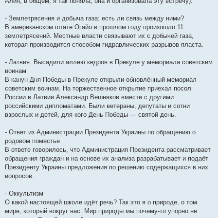
Алия, в общем, я так поняла, она и организовала эту встречу).
- Землетрясения и добыча газа: есть ли связь между ними?
В американском штате Огайо в прошлом году произошло 11
землетрясений. Местные власти связывают их с добычей газа,
которая производится способом гидравлических разрывов пласта.
- Латвия. Высадили аллею кедров в Прекуле у мемориала советским
воинам
В канун Дня Победы в Прекуле открыли обновлённый мемориал
советским воинам. На торжественное открытие приехал посол
России в Латвии Александр Вешняков вместе с другими
российскими дипломатами. Были ветераны, депутаты и сотни
взрослых и детей, для кого День Победы — святой день.
- Ответ из Администрации Президента Украины по обращению о
родовом поместье
В ответе говорилось, что Администрация Президента рассматривает
обращения граждан и на основе их анализа разрабатывает и подаёт
Президенту Украины предложения по решению содержащихся в них
вопросов.
- Оккультизм
О какой настоящей школе идёт речь? Так это я о природе, о том
мире, который вокруг нас. Мир природы мы почему-то упорно не