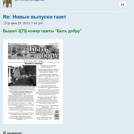
Цитата
Re: Новые выпуски газет
Ср фев 29, 2012 7:44 pm
С
о
Вышел 3(75) номер газеты "Быть добру"
.
о
б
щ
е
н
и
е
В номере: