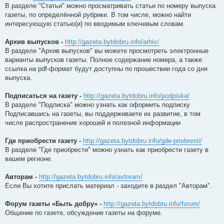
В разделе "Статьи" можно просматривать статьи по номеру выпуска
газеты, по определённой рубрике. В том числе, можно найти
интересующую статью(и) по вводимым ключевым словам.
Архив выпусков -
http://gazeta.bytdobru.info/arhiv/
В разделе "Архив выпусков" вы можете просмотреть электронные
варианты выпусков газеты. Полное содержание номера, а также
ссылка на pdf-формат будут доступны по прошествии года со дня
выпуска.
Подписаться на газету -
http://gazeta.bytdobru.info/podpiska/
В разделе "Подписка" можно узнать как оформить подписку
Подписавшись на газеты, вы поддерживаете их развитие, в том
числе распространение хорошей и полезной информации
Где приобрести газету -
http://gazeta.bytdobru.info/gde-priobresti/
В разделе "Где приобрести" можно узнать как приобрести газету в
вашем регионе.
Авторам -
http://gazeta.bytdobru.info/avtoram/
Если Вы хотите прислать материал - заходите в раздел "Авторам".
Форум газеты «Быть добру» -
http://gazeta.bytdobru.info/forum/
Общение по газете, обсуждение газеты на форуме.