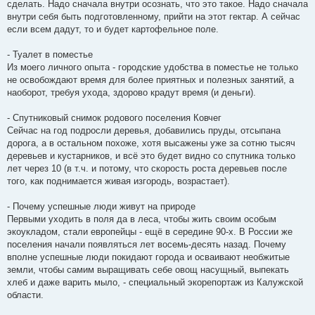
сделать. Надо сначала внутри осознать, что это такое. Надо сначала
внутри себя быть подготовленному, прийти на этот гектар. А сейчас
если всем дадут, то и будет картофельное поле.
- Туалет в поместье
Из моего личного опыта - городские удобства в поместье не только
не освобождают время для более приятных и полезных занятий, а
наоборот, требуя ухода, здорово крадут время (и деньги).
- Спутниковый снимок родового поселения Ковчег
Сейчас на год подросли деревья, добавились пруды, отсыпана
дорога, а в остальном похоже, хотя высажены уже за сотню тысяч
деревьев и кустарников, и всё это будет видно со спутника только
лет через 10 (в т.ч. и потому, что скорость роста деревьев после
того, как поднимается живая изгородь, возрастает).
- Почему успешные люди живут на природе
Первыми уходить в поля да в леса, чтобы жить своим особым
экоукладом, стали европейцы - ещё в середине 90-х. В России же
поселения начали появляться лет восемь-десять назад. Почему
вполне успешные люди покидают города и осваивают необжитые
земли, чтобы самим выращивать себе овощ насущный, выпекать
хлеб и даже варить мыло, - специальный экорепортаж из Калужской
области.