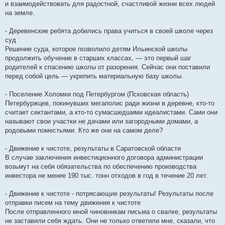
и взаимодействовать для радостной, счастливой жизни всех людей
на земле.
- Деревенские ребята добились права учиться в своей школе через
суд
Решение суда, которое позволило детям Ильинской школы
продолжить обучение в старших классах, — это первый шаг
родителей к спасению школы от разорения. Сейчас они поставили
перед собой цель — укрепить материальную базу школы.
- Поселение Холомки под Петербургом (Псковская область)
Петербуржцев, покинувших мегаполис ради жизни в деревне, кто-то
считает сектантами, а кто-то сумасшедшими идеалистами. Сами они
называют свои участки не дачами или загородными домами, а
родовыми поместьями. Кто же они на самом деле?
- Движение к чистоте, результаты в Саратовской области
В случае заключения инвестиционного договора администрации
возьмут на себя обязательства по обеспечению производства
инвестора не менее 190 тыс. тонн отходов в год в течение 20 лет.
- Движение к чистоте - потрясающие результаты! Результаты после
отправки писем на тему движения к чистоте
После отправленного мной чиновникам письма о свалке, результаты
не заставили себя ждать. Они не только ответили мне, сказали, что