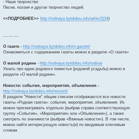
- Наше творчество
Песни, поэзия и другое творчество людей.
<<ПОДРОБНЕЕ>>
http://rodnaya.bytdobru.info/arhiv/2(34
)
Путеводитель по эл. странице газеты «Родная газета»
О газете -
http://rodnaya.bytdobru.info/o-gazete/
Ознакомиться с содержанием газеты можно в разделе «О газете»
О малой родине
-
http://rodnaya.bytdobru.info/rodina/
Узнать про идею родового поместья (родовой усадьбы) можно в
разделе «О малой родине».
Новости: события, мероприятия, объявления -
http://rodnaya.bytdobru.info/novosti/
В разделе "Новости" общим списком отображаются все новости
газеты «Родная газета»: события, мероприятия, объявления. Их
можно просматривать отдельно (выбрав справа соответствующую
группу «События», «Мероприятия» или «Объявления»), а также
смотреть по значимости (выбрав «Важные новости»). В том числе,
можно найти интересующую новость(и) по вводимым ключевым
словам.