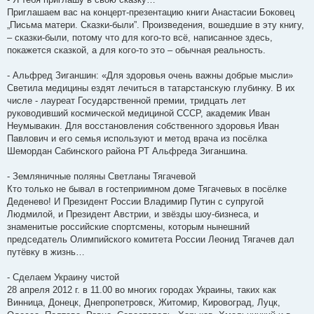
Приглашаем вас на концерт-презентацию книги Анастасии Боковец
„Письма матери. Сказки-были”. Произведения, вошедшие в эту книгу,
– сказки-были, потому что для кого-то всё, написанное здесь,
покажется сказкой, а для кого-то это – обычная реальность.
- Альфред Зиганшин: «Для здоровья очень важны добрые мысли»
Светила медицины ездят лечиться в татарстанскую глубинку. В их
числе - лауреат Государственной премии, тридцать лет
руководивший космической медициной CCCР, академик Иван
Неумывакин. Для восстановления собственного здоровья Иван
Павлович и его семья используют и метод врача из посёлка
Шемордан Сабинского района РТ Альфреда Зиганшина.
- Земляничные поляны Светланы Тягачевой
Кто только не бывал в гостеприимном доме Тягачевых в посёлке
Деденево! И Президент России Владимир Путин с супругой
Людмилой, и Президент Австрии, и звёзды шоу-бизнеса, и
знаменитые российские спортсмены, которым нынешний
председатель Олимпийского комитета России Леонид Тягачев дал
путёвку в жизнь…
- Сделаем Украину чистой
28 апреля 2012 г. в 11.00 во многих городах Украины, таких как
Винница, Донецк, Днепропетровск, Житомир, Кировоград, Луцк,