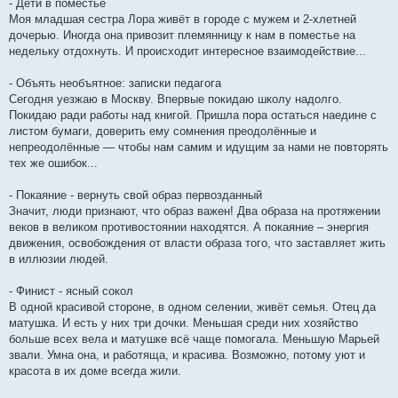
- Дети в поместье
Моя младшая сестра Лора живёт в городе с мужем и 2-хлетней
дочерью. Иногда она привозит племянницу к нам в поместье на
недельку отдохнуть. И происходит интересное взаимодействие...
- Объять необъятное: записки педагога
Сегодня уезжаю в Москву. Впервые покидаю школу надолго.
Покидаю ради работы над книгой. Пришла пора остаться наедине с
листом бумаги, доверить ему сомнения преодолённые и
непреодолённые — чтобы нам самим и идущим за нами не повторять
тех же ошибок...
- Покаяние - вернуть свой образ первозданный
Значит, люди признают, что образ важен! Два образа на протяжении
веков в великом противостоянии находятся. А покаяние – энергия
движения, освобождения от власти образа того, что заставляет жить
в иллюзии людей.
- Финист - ясный сокол
В одной красивой стороне, в одном селении, живёт семья. Отец да
матушка. И есть у них три дочки. Меньшая среди них хозяйство
больше всех вела и матушке всё чаще помогала. Меньшую Марьей
звали. Умна она, и работяща, и красива. Возможно, потому уют и
красота в их доме всегда жили.