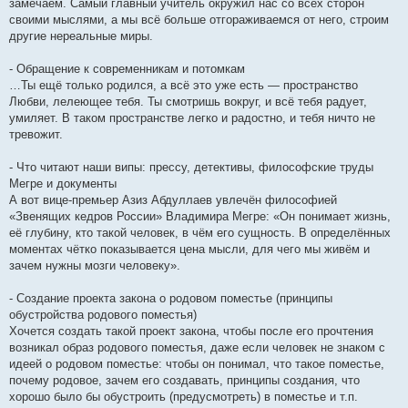
замечаем. Самый главный учитель окружил нас со всех сторон
своими мыслями, а мы всё больше отгораживаемся от него, строим
другие нереальные миры.
- Обращение к современникам и потомкам
…Ты ещё только родился, а всё это уже есть — пространство
Любви, лелеющее тебя. Ты смотришь вокруг, и всё тебя радует,
умиляет. В таком пространстве легко и радостно, и тебя ничто не
тревожит.
- Что читают наши випы: прессу, детективы, философские труды
Мегре и документы
А вот вице-премьер Азиз Абдуллаев увлечён философией
«Звенящих кедров России» Владимира Мегре: «Он понимает жизнь,
её глубину, кто такой человек, в чём его сущность. В определённых
моментах чётко показывается цена мысли, для чего мы живём и
зачем нужны мозги человеку».
- Создание проекта закона о родовом поместье (принципы
обустройства родового поместья)
Хочется создать такой проект закона, чтобы после его прочтения
возникал образ родового поместья, даже если человек не знаком с
идеей о родовом поместье: чтобы он понимал, что такое поместье,
почему родовое, зачем его создавать, принципы создания, что
хорошо было бы обустроить (предусмотреть) в поместье и т.п.