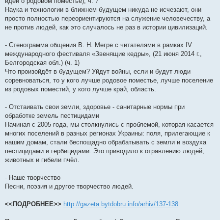
идеи о родовом поместье), ч. 7
Наука и технологии в ближнем будущем никуда не исчезают, они
просто полностью переориентируются на служение человечеству, а
не против людей, как это случалось не раз в истории цивилизаций.
- Стенограмма общения В. Н. Мегре с читателями в рамках IV
международного фестиваля «Звенящие кедры», (21 июня 2014 г.,
Белгородская обл.) (ч. 1)
Что произойдёт в будущем? Уйдут войны, если и будут люди
соревноваться, то у кого лучше родовое поместье, лучше поселение
из родовых поместий, у кого лучше край, область.
- Отстаивать свои земли, здоровье - санитарные нормы при
обработке земель пестицидами
Начиная с 2005 года, мы столкнулись с проблемой, которая касается
многих поселений в разных регионах Украины: поля, прилегающие к
нашим домам, стали беспощадно обрабатывать с земли и воздуха
пестицидами и гербицидами. Это приводило к отравлению людей,
животных и гибели пчёл.
- Наше творчество
Песни, поэзия и другое творчество людей.
<<ПОДРОБНЕЕ>>
http://gazeta.bytdobru.info/arhiv/137-138