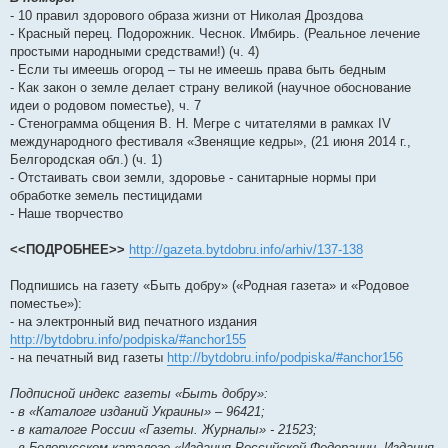
- 10 правил здорового образа жизни от Николая Дроздова
- Красный перец. Подорожник. Чеснок. Имбирь. (Реальное лечение
простыми народными средствами!) (ч. 4)
- Если ты имеешь огород – ты не имеешь права быть бедным
- Как закон о земле делает страну великой (научное обоснование
идеи о родовом поместье), ч. 7
- Стенограмма общения В. Н. Мегре с читателями в рамках IV
международного фестиваля «Звенящие кедры», (21 июня 2014 г.,
Белгородская обл.) (ч. 1)
- Отстаивать свои земли, здоровье - санитарные нормы при
обработке земель пестицидами
- Наше творчество
<<ПОДРОБНЕЕ>>
http://gazeta.bytdobru.info/arhiv/137-138
Подпишись на газету «Быть добру» («Родная газета» и «Родовое
поместье»):
- на электронный вид печатного издания
http://bytdobru.info/podpiska/#anchor155
- на печатный вид газеты
http://bytdobru.info/podpiska/#anchor156
Подписной индекс газеты «Быть добру»:
- в «Каталоге изданий Украины» – 96421;
- в каталоге России «Газеты. Журналы» - 21523;
- в Белорусском каталоге «Издания Российской Федерации, Издания