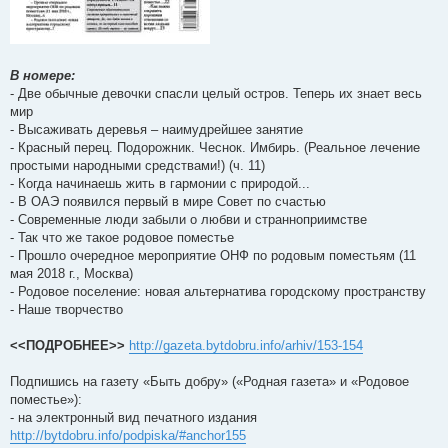
В номере:
- Две обычные девочки спасли целый остров. Теперь их знает весь
мир
- Высаживать деревья – наимудрейшее занятие
- Красный перец. Подорожник. Чеснок. Имбирь. (Реальное лечение
простыми народными средствами!) (ч. 11)
- Когда начинаешь жить в гармонии с природой...
- В ОАЭ появился первый в мире Совет по счастью
- Современные люди забыли о любви и странноприимстве
- Так что же такое родовое поместье
- Прошло очередное мероприятие ОНФ по родовым поместьям (11
мая 2018 г., Москва)
- Родовое поселение: новая альтернатива городскому пространству
- Наше творчество
<<ПОДРОБНЕЕ>>
http://gazeta.bytdobru.info/arhiv/153-154
Подпишись на газету «Быть добру» («Родная газета» и «Родовое
поместье»):
- на электронный вид печатного издания
http://bytdobru.info/podpiska/#anchor155