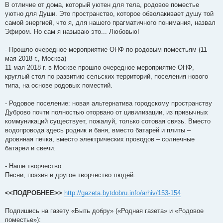
В отличие от дома, который уютен для тела, родовое поместье
уютно для Души. Это пространство, которое обволакивает душу той
самой энергией, что я, для нашего прагматичного понимания, назвал
Эфиром. Но сам я называю это... Любовью!
- Прошло очередное мероприятие ОНФ по родовым поместьям (11
мая 2018 г., Москва)
11 мая 2018 г. в Москве прошло очередное мероприятие ОНФ,
круглый стол по развитию сельских территорий, поселения нового
типа, на основе родовых поместий.
- Родовое поселение: новая альтернатива городскому пространству
Дуброво почти полностью оторвано от цивилизации, из привычных
коммуникаций существует, пожалуй, только сотовая связь. Вместо
водопровода здесь родник и баня, вместо батарей и плиты –
дровяная печка, вместо электрических проводов – солнечные
батареи и свечи.
- Наше творчество
Песни, поэзия и другое творчество людей.
<<ПОДРОБНЕЕ>>
http://gazeta.bytdobru.info/arhiv/153-154
Подпишись на газету «Быть добру» («Родная газета» и «Родовое
поместье»):