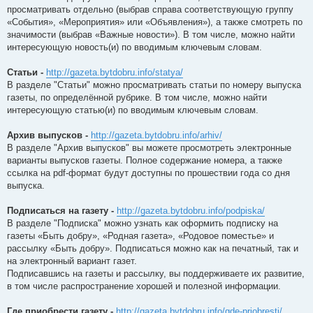
просматривать отдельно (выбрав справа соответствующую группу
«События», «Мероприятия» или «Объявления»), а также смотреть по
значимости (выбрав «Важные новости»). В том числе, можно найти
интересующую новость(и) по вводимым ключевым словам.
Статьи -
http://gazeta.bytdobru.info/statya/
В разделе "Статьи" можно просматривать статьи по номеру выпуска
газеты, по определённой рубрике. В том числе, можно найти
интересующую статью(и) по вводимым ключевым словам.
Архив выпусков -
http://gazeta.bytdobru.info/arhiv/
В разделе "Архив выпусков" вы можете просмотреть электронные
варианты выпусков газеты. Полное содержание номера, а также
ссылка на pdf-формат будут доступны по прошествии года со дня
выпуска.
Подписаться на газету -
http://gazeta.bytdobru.info/podpiska/
В разделе "Подписка" можно узнать как оформить подписку на
газеты «Быть добру», «Родная газета», «Родовое поместье» и
рассылку «Быть добру». Подписаться можно как на печатный, так и
на электронный вариант газет.
Подписавшись на газеты и рассылку, вы поддерживаете их развитие,
в том числе распространение хорошей и полезной информации.
Где приобрести газету -
http://gazeta.bytdobru.info/gde-priobresti/