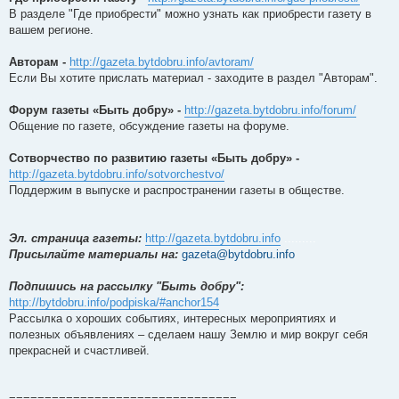
В разделе "Где приобрести" можно узнать как приобрести газету в
вашем регионе.
Авторам -
http://gazeta.bytdobru.info/avtoram/
Если Вы хотите прислать материал - заходите в раздел "Авторам".
Форум газеты «Быть добру» -
http://gazeta.bytdobru.info/forum/
Общение по газете, обсуждение газеты на форуме.
Сотворчество по развитию газеты «Быть добру» -
http://gazeta.bytdobru.info/sotvorchestvo/
Поддержим в выпуске и распространении газеты в обществе.
Эл. страница газеты:
http://gazeta.bytdobru.info
.........
Присылайте материалы на:
gazeta@bytdobru.info
Подпишись на рассылку "Быть добру":
http://bytdobru.info/podpiska/#anchor154
Рассылка о хороших событиях, интересных мероприятиях и
полезных объявлениях – сделаем нашу Землю и мир вокруг себя
прекрасней и счастливей.
================================