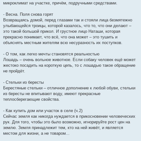
микроклимат на участке, причём, подручными средствами.
- Весна. Поля снова горят
Возвращаясь домой, перед глазами так и стояли лица безмятежно
улыбающейся троицы, которой казалось, что то, что они делают –
это такой большой прикол. И грустное лицо Наташи, которая
прекрасно понимает, что всё, что она может – это тушить и
объяснять местным жителям всю несуразность их поступков.
- О том, как легко мечты становятся реальностью
Лошадь – очень вольное животное. Если собаку человек ещё может
жестоко посадить на короткую цепь, то с лошадью такое обращение
не пройдёт.
- Стельки из бересты
Берестяные стельки – отличное дополнение к любой обуви, стельки
из бересты не впитывают воду, имеют прекрасные
теплосберегающие свойства.
- Как купить дом или участок в селе (ч.2)
Сейчас земля как никогда нуждается в прикосновении человеческих
рук. Для того, чтобы это было возможно, игнорируйте рост цен на
землю. Земля принадлежит тем, кто на ней живёт, и является
местом для жизни, а не товаром...