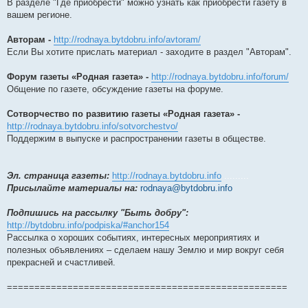
В разделе "Где приобрести" можно узнать как приобрести газету в
вашем регионе.
Авторам -
http://rodnaya.bytdobru.info/avtoram/
Если Вы хотите прислать материал - заходите в раздел "Авторам".
Форум газеты «Родная газета» -
http://rodnaya.bytdobru.info/forum/
Общение по газете, обсуждение газеты на форуме.
Сотворчество по развитию газеты «Родная газета» -
http://rodnaya.bytdobru.info/sotvorchestvo/
Поддержим в выпуске и распространении газеты в обществе.
Эл. страница газеты:
http://rodnaya.bytdobru.info
.........
Присылайте материалы на:
rodnaya@bytdobru.info
Подпишись на рассылку "Быть добру":
http://bytdobru.info/podpiska/#anchor154
Рассылка о хороших событиях, интересных мероприятиях и
полезных объявлениях – сделаем нашу Землю и мир вокруг себя
прекрасней и счастливей.
===================================================