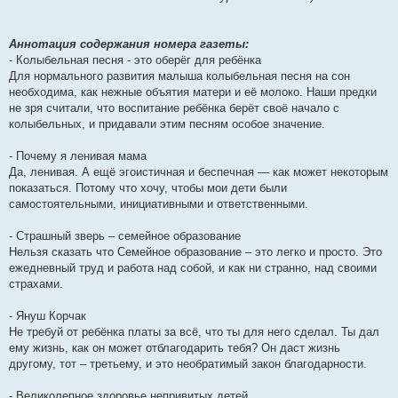
Аннотация содержания номера газеты:
- Колыбельная песня - это оберёг для ребёнка
Для нормального развития малыша колыбельная песня на сон
необходима, как нежные объятия матери и её молоко. Наши предки
не зря считали, что воспитание ребёнка берёт своё начало с
колыбельных, и придавали этим песням особое значение.
- Почему я ленивая мама
Да, ленивая. А ещё эгоистичная и беспечная — как может некоторым
показаться. Потому что хочу, чтобы мои дети были
самостоятельными, инициативными и ответственными.
- Страшный зверь – семейное образование
Нельзя сказать что Семейное образование – это легко и просто. Это
ежедневный труд и работа над собой, и как ни странно, над своими
страхами.
- Януш Корчак
Не требуй от ребёнка платы за всё, что ты для него сделал. Ты дал
ему жизнь, как он может отблагодарить тебя? Он даст жизнь
другому, тот – третьему, и это необратимый закон благодарности.
- Великолепное здоровье непривитых детей