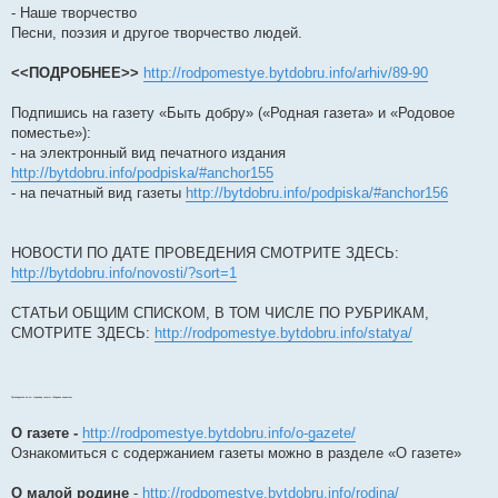
- Наше творчество
Песни, поэзия и другое творчество людей.
<<ПОДРОБНЕЕ>>
http://rodpomestye.bytdobru.info/arhiv/89-90
Подпишись на газету «Быть добру» («Родная газета» и «Родовое
поместье»):
- на электронный вид печатного издания
http://bytdobru.info/podpiska/#anchor155
- на печатный вид газеты
http://bytdobru.info/podpiska/#anchor156
НОВОСТИ ПО ДАТЕ ПРОВЕДЕНИЯ СМОТРИТЕ ЗДЕСЬ:
http://bytdobru.info/novosti/?sort=1
СТАТЬИ ОБЩИМ СПИСКОМ, В ТОМ ЧИСЛЕ ПО РУБРИКАМ,
СМОТРИТЕ ЗДЕСЬ:
http://rodpomestye.bytdobru.info/statya/
Путеводитель по эл. странице газеты «Родовое поместье»
О газете -
http://rodpomestye.bytdobru.info/o-gazete/
Ознакомиться с содержанием газеты можно в разделе «О газете»
О малой родине
-
http://rodpomestye.bytdobru.info/rodina/