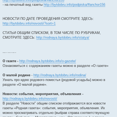
- на печатный вид газеты
http://bytdobru.info/podpiska/#anchor156
НОВОСТИ ПО ДАТЕ ПРОВЕДЕНИЯ СМОТРИТЕ ЗДЕСЬ:
http://bytdobru.info/novosti/?sort=1
СТАТЬИ ОБЩИМ СПИСКОМ, В ТОМ ЧИСЛЕ ПО РУБРИКАМ,
СМОТРИТЕ ЗДЕСЬ:
http://rodnaya.bytdobru.info/statya/
Путеводитель по эл. странице газеты «Родная газета»
О газете -
http://rodnaya.bytdobru.info/o-gazete/
Ознакомиться с содержанием газеты можно в разделе «О газете»
О малой родине
-
http://rodnaya.bytdobru.info/rodina/
Узнать про идею родового поместья (родовой усадьбы) можно в
разделе «О малой родине».
Новости: события, мероприятия, объявления -
http://rodnaya.bytdobru.info/novosti/
В разделе "Новости" общим списком отображаются все новости
газеты «Родная газета»: события, мероприятия, объявления. Их
можно просматривать отдельно (выбрав справа соответствующую