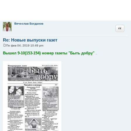
Вячеслав Богданов
Цитата
Re: Новые выпуски газет
Пн фев 04, 2019 10:49 pm
С
о
Вышел 9-10(153-154) номер газеты "Быть добру"
.
о
б
щ
е
н
и
е