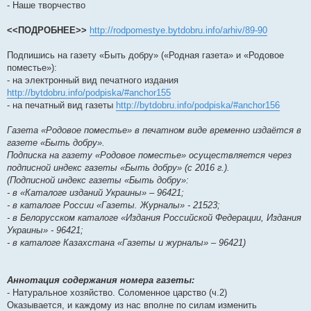
- Наше творчество
<<ПОДРОБНЕЕ>>
http://rodpomestye.bytdobru.info/arhiv/89-90
Подпишись на газету «Быть добру» («Родная газета» и «Родовое
поместье»):
- на электронный вид печатного издания
http://bytdobru.info/podpiska/#anchor155
- на печатный вид газеты
http://bytdobru.info/podpiska/#anchor156
Газета «Родовое поместье» в печатном виде временно издаётся в
газете «Быть добру».
Подписка на газету «Родовое поместье» осуществляется через
подписной индекс газеты «Быть добру» (с 2016 г.).
(Подписной индекс газеты «Быть добру»:
- в «Каталоге изданий Украины» – 96421;
- в каталоге России «Газеты. Журналы» - 21523;
- в Белорусском каталоге «Издания Российской Федерации, Издания
Украины» - 96421;
- в каталоге Казахстана «Газеты и журналы» – 96421)
Аннотация содержания номера газеты:
- Натуральное хозяйство. Соломенное царство (ч.2)
Оказывается, и каждому из нас вполне по силам изменить