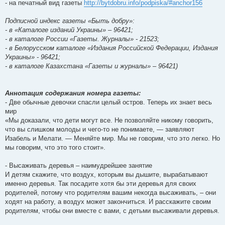
- на печатный вид газеты
http://bytdobru.info/podpiska/#anchor156
Подписной индекс газеты «Быть добру»:
- в «Каталоге изданий Украины» – 96421;
- в каталоге России «Газеты. Журналы» - 21523;
- в Белорусском каталоге «Издания Российской Федерации, Издания
Украины» - 96421;
- в каталоге Казахстана «Газеты и журналы» – 96421)
Аннотация содержания номера газеты:
- Две обычные девочки спасли целый остров. Теперь их знает весь
мир
«Мы доказали, что дети могут все. Не позволяйте никому говорить,
что вы слишком молоды и чего-то не понимаете, — заявляют
Изабель и Мелати. — Меняйте мир. Мы не говорим, что это легко. Но
мы говорим, что это того стоит».
- Высаживать деревья – наимудрейшее занятие
И детям скажите, что воздух, которым вы дышите, вырабатывают
именно деревья. Так посадите хотя бы эти деревья для своих
родителей, потому что родителям вашим некогда высаживать, – они
ходят на работу, а воздух может закончиться. И расскажите своим
родителям, чтобы они вместе с вами, с детьми высаживали деревья.