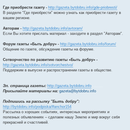
Где приобрести газету -
http://gazeta.bytdobru.info/gde-priobresti/
В разделе "Где приобрести" можно узнать как приобрести газету в
вашем регионе.
Авторам -
http://gazeta.bytdobru.info/avtoram/
Если Вы хотите прислать материал - заходите в раздел "Авторам".
Форум газеты «Быть добру» -
http://gazeta.bytdobru.info/forum/
Общение по газете, обсуждение газеты на форуме.
Сотворчество по развитию газеты «Быть добру» -
http://gazeta.bytdobru.info/sotvorchestvo/
Поддержим в выпуске и распространении газеты в обществе.
Эл. страница газеты:
http://gazeta.bytdobru.info
.........
Присылайте материалы на:
gazeta@bytdobru.info
Подпишись на рассылку "Быть добру":
http://bytdobru.info/podpiska/#anchor154
Рассылка о хороших событиях, интересных мероприятиях и
полезных объявлениях – сделаем нашу Землю и мир вокруг себя
прекрасней и счастливей.