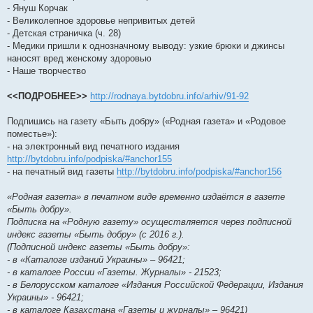
- Януш Корчак
- Великолепное здоровье непривитых детей
- Детская страничка (ч. 28)
- Медики пришли к однозначному выводу: узкие брюки и джинсы
наносят вред женскому здоровью
- Наше творчество
<<ПОДРОБНЕЕ>>
http://rodnaya.bytdobru.info/arhiv/91-92
Подпишись на газету «Быть добру» («Родная газета» и «Родовое
поместье»):
- на электронный вид печатного издания
http://bytdobru.info/podpiska/#anchor155
- на печатный вид газеты
http://bytdobru.info/podpiska/#anchor156
«Родная газета» в печатном виде временно издаётся в газете
«Быть добру».
Подписка на «Родную газету» осуществляется через подписной
индекс газеты «Быть добру» (с 2016 г.).
(Подписной индекс газеты «Быть добру»:
- в «Каталоге изданий Украины» – 96421;
- в каталоге России «Газеты. Журналы» - 21523;
- в Белорусском каталоге «Издания Российской Федерации, Издания
Украины» - 96421;
- в каталоге Казахстана «Газеты и журналы» – 96421)