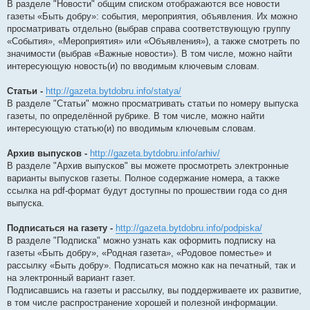
В разделе "Новости" общим списком отображаются все новости
газеты «Быть добру»: события, мероприятия, объявления. Их можно
просматривать отдельно (выбрав справа соответствующую группу
«События», «Мероприятия» или «Объявления»), а также смотреть по
значимости (выбрав «Важные новости»). В том числе, можно найти
интересующую новость(и) по вводимым ключевым словам.
Статьи -
http://gazeta.bytdobru.info/statya/
В разделе "Статьи" можно просматривать статьи по номеру выпуска
газеты, по определённой рубрике. В том числе, можно найти
интересующую статью(и) по вводимым ключевым словам.
Архив выпусков -
http://gazeta.bytdobru.info/arhiv/
В разделе "Архив выпусков" вы можете просмотреть электронные
варианты выпусков газеты. Полное содержание номера, а также
ссылка на pdf-формат будут доступны по прошествии года со дня
выпуска.
Подписаться на газету -
http://gazeta.bytdobru.info/podpiska/
В разделе "Подписка" можно узнать как оформить подписку на
газеты «Быть добру», «Родная газета», «Родовое поместье» и
рассылку «Быть добру». Подписаться можно как на печатный, так и
на электронный вариант газет.
Подписавшись на газеты и рассылку, вы поддерживаете их развитие,
в том числе распространение хорошей и полезной информации.