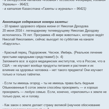
Украины» - 96421;
- в каталоге Казахстана «Газеты и журналы» – 96421)
Аннотация содержания номера газеты:
- 10 правил здорового образа жизни от Николая Дроздова
20 июня 2016 г. легендарному телеведущему Николаю Дроздову
исполнилось 79 лет. Программа «В мире животных», которую ведёт
Николай Николаевич, сейчас выходит по субботам на канале
«Карусель».
- Красный перец. Подорожник. Чеснок. Имбирь. (Реальное лечение
простыми народными средствами!) (ч. 4)
Запомните все: в курсе медицинских институтов, что в России, что в
США – не изучают вообще продукты питания и растения и их
влияние на здоровье человека – нет такого предмета! Они изучают
только и только таблетки.
- Если ты имеешь огород – ты не имеешь права быть бедным
Обыкновенные 6 соток земли способны прокормить — и хорошо
прокормить — любую семью. Если, конечно, «приложить» к земле не
только руки, но и голову.
- Как закон о земле делает страну великой (научное обоснование