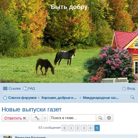
Быть добру
Ссылки
FAQ
Вход
Список форумов
Хорошие, добрые новости и их распространение в обществе
Международные газеты «Быть добру», «Родная газета» и «Родовое поместье»
ои
Новые выпуски газет
ск
Ответить
63 сообщения
1
2
3
4
5
Вячеслав Богданов