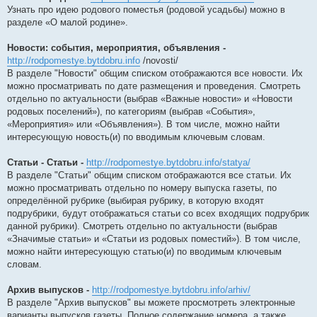
Узнать про идею родового поместья (родовой усадьбы) можно в
разделе «О малой родине».
Новости: события, мероприятия, объявления -
http://rodpomestye.bytdobru.info
/novosti/
В разделе "Новости" общим списком отображаются все новости. Их
можно просматривать по дате размещения и проведения. Смотреть
отдельно по актуальности (выбрав «Важные новости» и «Новости
родовых поселений»), по категориям (выбрав «События»,
«Мероприятия» или «Объявления»). В том числе, можно найти
интересующую новость(и) по вводимым ключевым словам.
Статьи -
Статьи -
http://rodpomestye.bytdobru.info/statya/
В разделе "Статьи" общим списком отображаются все статьи. Их
можно просматривать отдельно по номеру выпуска газеты, по
определённой рубрике (выбирая рубрику, в которую входят
подрубрики, будут отображаться статьи со всех входящих подрубрик
данной рубрики). Смотреть отдельно по актуальности (выбрав
«Значимые статьи» и «Статьи из родовых поместий»). В том числе,
можно найти интересующую статью(и) по вводимым ключевым
словам.
Архив выпусков -
http://rodpomestye.bytdobru.info/arhiv/
В разделе "Архив выпусков" вы можете просмотреть электронные
варианты выпусков газеты. Полное содержание номера, а также