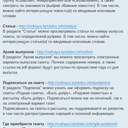
группу «События», «Мероприятия» или «Объявления»), а также
смотреть по значимости (выбрав «Важные новости»). В том числе,
можно найти интересующую новость(и) по вводимым ключевым
словам.
Статьи -
http://rodnaya.bytdobru.info/statya/
В разделе "Статьи" можно просматривать статьи по номеру выпуска
газеты, по определённой рубрике. В том числе, можно найти
интересующую статью(и) по вводимым ключевым словам.
Архив выпусков -
http://rodnaya.bytdobru.info/arhiv/
В разделе "Архив выпусков" вы можете просмотреть электронные
варианты выпусков газеты. Полное содержание номера, а также
ссылка на pdf-формат будут доступны по прошествии года со дня
выпуска.
Подписаться на газету -
http://rodnaya.bytdobru.info/podpiska/
В разделе "Подписка" можно узнать как оформить подписку на
газеты «Родная газета», «Быть добру», «Родовое поместье» и
рассылку «Быть добру». Подписаться можно как на печатный, так и
на электронный вариант газет.
Подписавшись на газеты и рассылку, вы поддерживаете их развитие,
в том числе распространение хорошей и полезной информации.
Где приобрести газету -
http://rodnaya.bytdobru.info/gde-priobresti/