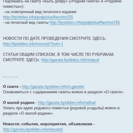
Подпишись на газету «Быть добру» («Родная газета» и «Родовое
поместье»):
- на электронный вид печатного издания
http://bytdobru.info/podpiska/#anchor155
- на печатный вид газеты
http://bytdobru.info/podpiska/#anchor156
НОВОСТИ ПО ДАТЕ ПРОВЕДЕНИЯ СМОТРИТЕ ЗДЕСЬ:
http://bytdobru.info/novosti/?sort=1
СТАТЬИ ОБЩИМ СПИСКОМ, В ТОМ ЧИСЛЕ ПО РУБРИКАМ,
СМОТРИТЕ ЗДЕСЬ:
http://gazeta.bytdobru.info/statya/
Путеводитель по эл. странице газеты «Быть добру»
О газете -
http://gazeta.bytdobru.info/o-gazete/
Ознакомиться с содержанием газеты можно в разделе «О газете»
О малой родине
-
http://gazeta.bytdobru.info/rodina/
Узнать про идею родового поместья (родовой усадьбы) можно в
разделе «О малой родине».
Новости: события, мероприятия, объявления -
http://gazeta.bytdobru.info/novosti/