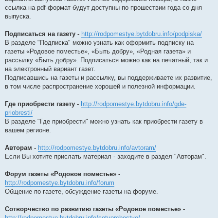
ссылка на pdf-формат будут доступны по прошествии года со дня
выпуска.
Подписаться на газету -
http://rodpomestye.bytdobru.info/podpiska/
В разделе "Подписка" можно узнать как оформить подписку на
газеты «Родовое поместье», «Быть добру», «Родная газета» и
рассылку «Быть добру». Подписаться можно как на печатный, так и
на электронный вариант газет.
Подписавшись на газеты и рассылку, вы поддерживаете их развитие,
в том числе распространение хорошей и полезной информации.
Где приобрести газету -
http://rodpomestye.bytdobru.info/gde-
priobresti/
В разделе "Где приобрести" можно узнать как приобрести газету в
вашем регионе.
Авторам -
http://rodpomestye.bytdobru.info/avtoram/
Если Вы хотите прислать материал - заходите в раздел "Авторам".
Форум газеты «Родовое поместье» -
http://rodpomestye.bytdobru.info/forum
Общение по газете, обсуждение газеты на форуме.
Сотворчество по развитию газеты «Родовое поместье» -
http://rodpomestye.bytdobru.info/sotvorchestvo/