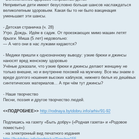
Непривитые дети имеют безусловно больше шансов наслаждаться
великолепным здоровьем. Какая бы то ни было вакцинация
уменьшает эти шансы.
- Детская страничка (ч. 28)
Утро. Дождь. Идём в садик. От проезжающих мимо машин летят
брызги. Миша (5 лет) недовольно:
— А чего они в нас лужами кидаются?
- Медики пришли к однозначному выводу: узкие брюки и джинсы
наносят вред женскому здоровью
Учёные доказали, что узкие брюки и джинсы делают женщину не
только внешне, но и внутренне похожей на мужчину. Все мы знаем о
вреде долгого ношения высоких каблуков, нижнего белья из дешёвых
синтетических материалов... А при чём тут джинсы?
- Наше творчество
Песни, поэзия и другое творчество людей.
<<ПОДРОБНЕЕ>>
http://rodnaya.bytdobru.info/arhiv/91-92
Подпишись на газету «Быть добру» («Родная газета» и «Родовое
поместье»):
- на электронный вид печатного издания
http://bytdobru.info/podpiska/#anchor155