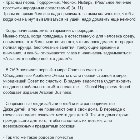
- Красный перец. Подорожник. Чеснок. Имбирь. (Реальное лечение
простыми народными средствами!) (ч. 11)
Травы во время болезни надо принимать в таком количестве, чтобы
когда они начнут вываливаться из ушей, надо добавить ещё немного!
- Когда начинаешь жить в гармонии с природой...
Именно тогда, когда попадаешь в естественную для человека среду,
понимаешь, что большинство из того, что человек делает в городах –
полная ерунда, бесполезные занятия, требующие времени и
внимания, и как-бы открываются глаза и начинаешь задумываться:
«А зачем я вообще всё это делал?».
- В ОАЭ появился первый в мире Совет по счастью
Объединённые Арабские Эмираты стали первой страной в мире,
учредившей Совет по счастью. В задачу ведомства будет входить
создание глобального отчёта о счастье — Global Happiness Report,
сообщает издание Arabian Business.
- Современные люди забыли о любви и странноприимстве
Даже детей, и тех не принимают они в свои дома. В переводе с
греческого «дом» означает место для детей. Так что дома строят
прежде всего для того, чтобы наполнить их детьми, а не
всевозможными предметами роскоши.
- Так что же такое родовое поместье