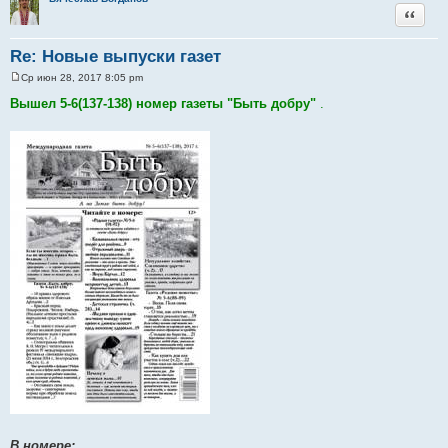
Цитата
Re: Новые выпуски газет
Ср июн 28, 2017 8:05 pm
С
о
Вышел 5-6(137-138) номер газеты "Быть добру"
.
о
б
щ
е
н
и
е
В номере: