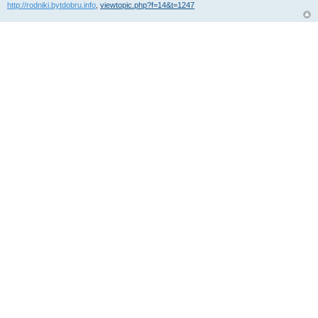
http://rodniki.bytdobru.info
,
viewtopic.php?f=14&t=1247