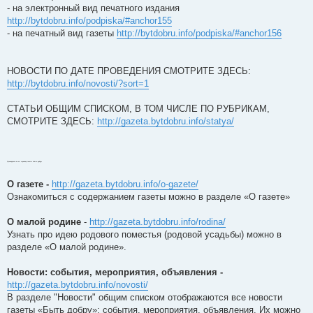
- на электронный вид печатного издания
http://bytdobru.info/podpiska/#anchor155
- на печатный вид газеты
http://bytdobru.info/podpiska/#anchor156
НОВОСТИ ПО ДАТЕ ПРОВЕДЕНИЯ СМОТРИТЕ ЗДЕСЬ:
http://bytdobru.info/novosti/?sort=1
СТАТЬИ ОБЩИМ СПИСКОМ, В ТОМ ЧИСЛЕ ПО РУБРИКАМ,
СМОТРИТЕ ЗДЕСЬ:
http://gazeta.bytdobru.info/statya/
Путеводитель по эл. странице газеты «Быть добру»
О газете -
http://gazeta.bytdobru.info/o-gazete/
Ознакомиться с содержанием газеты можно в разделе «О газете»
О малой родине
-
http://gazeta.bytdobru.info/rodina/
Узнать про идею родового поместья (родовой усадьбы) можно в
разделе «О малой родине».
Новости: события, мероприятия, объявления -
http://gazeta.bytdobru.info/novosti/
В разделе "Новости" общим списком отображаются все новости
газеты «Быть добру»: события, мероприятия, объявления. Их можно