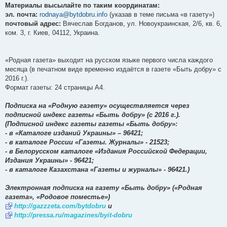
Материалы высылайте по таким координатам:
эл. почта:
rodnaya@bytdobru.info
(указав в теме письма «в газету»)
почтовый адрес:
Вячеслав Богданов, ул. Новоукраинская, 2/6, кв. 6,
ком. 3, г. Киев, 04112, Украина.
«Родная газета» выходит на русском языке первого числа каждого
месяца (в печатном виде временно издаётся в газете «Быть добру» c
2016 г.).
Формат газеты: 24 страницы А4.
Подписка на «Родную газету» осуществляется через
подписной индекс газеты «Быть добру» (c 2016 г.).
(Подписной индекс газеты газеты «Быть добру»:
- в «Каталоге изданий Украины» – 96421;
- в каталоге России «Газеты. Журналы» - 21523;
- в Белорусском каталоге «Издания Российской Федерации,
Издания Украины» - 96421;
- в каталоге Казахстана «Газеты и журналы» - 96421.)
Электронная подписка на газету «Быть добру» («Родная
газета», «Родовое поместье»)
http://gazzzeta.com/bytdobru
и
http://pressa.ru/magazines/byit-dobru