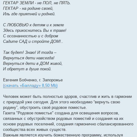
ГЕКТАР ЗЕМЛИ - не ПОЛ, не ПЯТЬ.
ГЕКТАР - на родине своей,
Иль где приятней и родней.
С ЛЮБОВЬЮ к детям и к земле
Здесь прикоснитесь Вы к траве!
С осознанностью и с добром
Садите САД и стройте ДОМ!..
Так будет! Знаю! И тогда –
Вернуться дети навсегда!
Вернуться дети в ДОМ живой,
И обретут в душе покой.
Евгения Бобченко, г. Запорожье
(скачать «Балладу» 8,50 Mb)
Человек может быть полностью здоров, счастлив и жить в гармонии
с природой уже сегодня. Для этого необходимо “вернуть свою
родину”, обустроить своё родовое поместье.
Газета "Родовое поместье" создана для освещения вопросов,
связанных с обустройством родовых поместий и создания на их
основе родовых поселений, создания гармонично сбалансированного
сообщества всех живых существ.
Важным является изучить божественную программу, используя