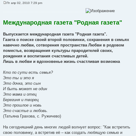
Пт апр 02, 2010 7:29 pm
С
о
....................................................................
о
б
щ
Международная газета "Родная газета"
е
н
и
Выпускается международная газета "Родная газета".
е
Газета о поиске своей второй половинки, сохранения в семьях
навечно любви, сотворения пространства Любви в родовом
поместье, возвращения культуры прародителей своих,
рождения и воспитания счастливых детей.
Лишь в любви и вдохновенье жизнь счастливая возможна
Кто по сути есть семья?
Это ты и это я
Это дочка, это сын
И быть может не один
Это мама и отец
Берегиня и творец
Это прошлое и новь
Это счастье и любовь.
(Татьяна Грахова, с. Ружичево)
На сегодняшний день многих людей волнует вопрос: "Как встретить
свою половинку, а встретив её – как создать любящую семью и