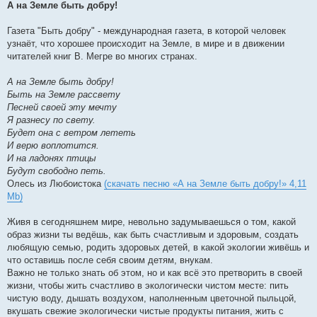
А на Земле быть добру!
Газета "Быть добру" - международная газета, в которой человек
узнаёт, что хорошее происходит на Земле, в мире и в движении
читателей книг В. Мегре во многих странах.
А на Земле быть добру!
Быть на Земле рассвету
Песней своей эту мечту
Я разнесу по свету.
Будет она с ветром лететь
И верю воплотится.
И на ладонях птицы
Будут свободно петь.
Олесь из Любоистока
(скачать песню «А на Земле быть добру!» 4,11
Mb)
Живя в сегодняшнем мире, невольно задумываешься о том, какой
образ жизни ты ведёшь, как быть счастливым и здоровым, создать
любящую семью, родить здоровых детей, в какой экологии живёшь и
что оставишь после себя своим детям, внукам.
Важно не только знать об этом, но и как всё это претворить в своей
жизни, чтобы жить счастливо в экологически чистом месте: пить
чистую воду, дышать воздухом, наполненным цветочной пыльцой,
вкушать свежие экологически чистые продукты питания, жить с