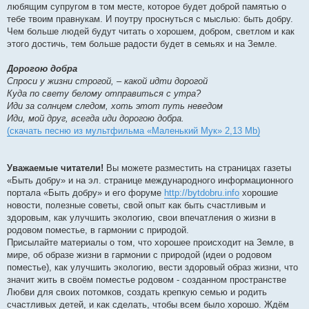
любящим супругом в том месте, которое будет доброй памятью о
тебе твоим правнукам. И поутру проснуться с мыслью: быть добру.
Чем больше людей будут читать о хорошем, добром, светлом и как
этого достичь, тем больше радости будет в семьях и на Земле.
Дорогою добра
Спроси у жизни строгой, – какой идти дорогой
Куда по свету белому отправиться с утра?
Иди за солнцем следом, хоть этот путь неведом
Иди, мой друг, всегда иди дорогою добра.
(скачать песню из мультфильма «Маленький Мук» 2,13 Mb)
Уважаемые читатели!
Вы можете разместить на страницах газеты
«Быть добру» и на эл. странице международного информационного
портала «Быть добру» и его форуме
http://bytdobru.info
хорошие
новости, полезные советы, свой опыт как быть счастливым и
здоровым, как улучшить экологию, свои впечатления о жизни в
родовом поместье, в гармонии с природой.
Присылайте материалы о том, что хорошее происходит на Земле, в
мире, об образе жизни в гармонии с природой (идеи о родовом
поместье), как улучшить экологию, вести здоровый образ жизни, что
значит жить в своём поместье родовом - созданном пространстве
Любви для своих потомков, создать крепкую семью и родить
счастливых детей, и как сделать, чтобы всем было хорошо. Ждём