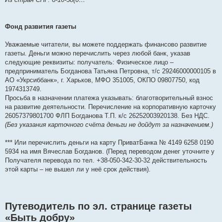
Фонд развития газеты
Уважаемые читатели, вы можете поддержать финансово развитие
газеты. Деньги можно перечислить через любой банк, указав
следующие реквизиты: получатель: Физическое лицо –
предприниматель Богданова Татьяна Петровна, т/с 29246000000105 в
АО «Укрсиббанк», г. Харьков, МФО 351005, ОКПО 09807750, код
1974313749.
Просьба в назначении платежа указывать: благотворительный взнос
на развитие деятельности. Перечисление на корпоративную карточку
26057379801700 ФЛП Богданова Т.П. к/с 26252003920138. Без НДС.
(Без указания карточного счёта деньги не дойдут за назначением.)
*** Или перечислить деньги на карту ПриватБанка № 4149 6258 0190
5934 на имя Вячеслав Богданов. (Перед переводом денег уточните у
Получателя перевода по тел. +38-050-342-30-32 действительность
этой карты – не вышел ли у неё срок действия).
Путеводитель по эл. странице газеты
«Быть добру»