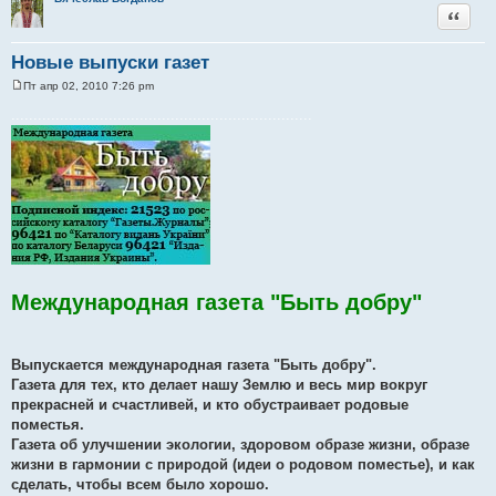
Цитата
Новые выпуски газет
Пт апр 02, 2010 7:26 pm
С
о
....................................................................
о
б
щ
е
н
и
е
Международная газета "Быть добру"
Выпускается международная газета "Быть добру".
Газета для тех, кто делает нашу Землю и весь мир вокруг
прекрасней и счастливей, и кто обустраивает родовые
поместья.
Газета об улучшении экологии, здоровом образе жизни, образе
жизни в гармонии с природой (идеи о родовом поместье), и как
сделать, чтобы всем было хорошо.