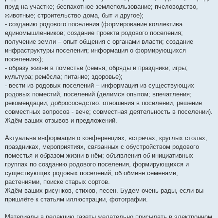
пруд на участке; беспахотное землепользование; пчеловодство,
животные; строительство дома, быт и другое);
- созданию родового поселения (формирование коллектива
единомышленников; создание проекта родового поселения;
получение земли – опыт общения с органами власти; создание
инфраструктуры поселения; информация о формирующихся
поселениях);
- образу жизни в поместье (семья; обряды и праздники; игры;
культура; ремёсла; питание; здоровье);
- вести из родовых поселений – информация из существующих
родовых поместий, поселений (делимся опытом; впечатления;
рекомендации; добрососедство: отношения в поселении, решение
совместных вопросов - вече; совместная деятельность в поселении).
Ждём ваших отзывов и предложений.
Актуальна информация о конференциях, встречах, круглых столах,
праздниках, мероприятиях, связанных с обустройством родового
поместья и образом жизни в нём; объявления об инициативных
группах по созданию родового поселения, формирующихся и
существующих родовых поселений, об обмене семенами,
растениями, поиске старых сортов.
Ждём ваших рисунков, стихов, песен. Будем очень рады, если вы
пришлёте к статьям иллюстрации, фотографии.
Материалы в редакцию газеты желательно присылать в электронном