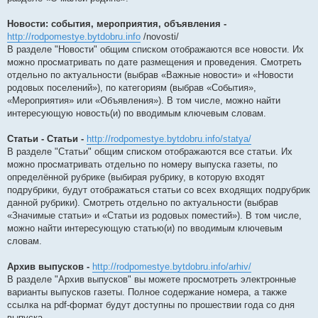
Новости: события, мероприятия, объявления -
http://rodpomestye.bytdobru.info
/novosti/
В разделе "Новости" общим списком отображаются все новости. Их
можно просматривать по дате размещения и проведения. Смотреть
отдельно по актуальности (выбрав «Важные новости» и «Новости
родовых поселений»), по категориям (выбрав «События»,
«Мероприятия» или «Объявления»). В том числе, можно найти
интересующую новость(и) по вводимым ключевым словам.
Статьи -
Статьи -
http://rodpomestye.bytdobru.info/statya/
В разделе "Статьи" общим списком отображаются все статьи. Их
можно просматривать отдельно по номеру выпуска газеты, по
определённой рубрике (выбирая рубрику, в которую входят
подрубрики, будут отображаться статьи со всех входящих подрубрик
данной рубрики). Смотреть отдельно по актуальности (выбрав
«Значимые статьи» и «Статьи из родовых поместий»). В том числе,
можно найти интересующую статью(и) по вводимым ключевым
словам.
Архив выпусков -
http://rodpomestye.bytdobru.info/arhiv/
В разделе "Архив выпусков" вы можете просмотреть электронные
варианты выпусков газеты. Полное содержание номера, а также
ссылка на pdf-формат будут доступны по прошествии года со дня
выпуска.