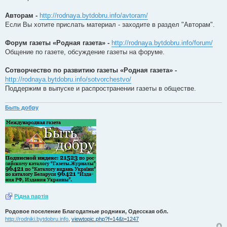
Авторам -
http://rodnaya.bytdobru.info/avtoram/
Если Вы хотите прислать материал - заходите в раздел "Авторам".
Форум газеты «Родная газета» -
http://rodnaya.bytdobru.info/forum/
Общение по газете, обсуждение газеты на форуме.
Сотворчество по развитию газеты «Родная газета» -
http://rodnaya.bytdobru.info/sotvorchestvo/
Поддержим в выпуске и распространении газеты в обществе.
Быть добру
Рiдна партiя
Родовое поселение Благодатные родники, Одесская обл.
http://rodniki.bytdobru.info
,
viewtopic.php?f=14&t=1247