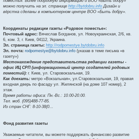
поместья. Более подробную информацию о ВОО «Быть добру»
можно получить на эл. странице
http://bytdobru.info
Дизайн и
вёрстка сделаны в компьютерном центре ВОО «Быть добру».
Координаты редакции газеты «Родовое поместье»:
Почтовый адрес:
Вячеслав Богданов, ул. Новоукраинская, 2/6, кв.
6, ком. 3, г. Киев, 04112, Украина.
Эл. страница газеты:
http://rodpomestye.bytdobru.info
Эл. почта:
rodpomestye@bytdobru.info
(указав в теме письма «в
газету»)
Местонахождение представительства редакции газеты -
офис ИЦ СРП (информационный центр создателей родовых
поместий):
г. Киев, ул. Старовокзальная, 19.
Как доехать:
метро «Вокзальная», ул.Старовокзальная, 19, правая
входная дверь по фасаду ул. Жилянской (на доме 107 номер), 2
этаж.
Время работы офиса: Пн.-Вс.: 10.00-20.00.
Тел. моб. (095)488-77-85.
Из стран СНГ: 8-10-38(0…
Фонд развития газеты
Уважаемые читатели, вы можете поддержать финансово развитие