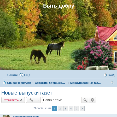
Быть добру
Ссылки
FAQ
Вход
Список форумов
Хорошие, добрые новости и их распространение в обществе
Международные газеты «Быть добру», «Родная газета» и «Родовое поместье»
ои
Новые выпуски газет
ск
Ответить
63 сообщения
1
2
3
4
5
Вячеслав Богданов