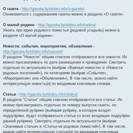
О газете -
http://gazeta.bytdobru.info/o-gazete/
Ознакомиться с содержанием газеты можно в разделе «О газете»
О малой родине
-
http://gazeta.bytdobru.info/rodina/
Узнать про идею родового поместья (родовой усадьбы) можно в
разделе «О малой родине».
Новости: события, мероприятия, объявления -
http://gazeta.bytdobru.info/novosti/
В разделе "Новости" общим списком отображаются все новости. Их
можно просматривать по дате размещения и проведения. Смотреть
отдельно по актуальности (выбрав «Важные новости» и «Новости
родовых поселений»), по категориям (выбрав «События»,
«Мероприятия» или «Объявления»). В том числе, можно найти
интересующую новость(и) по вводимым ключевым словам.
Статьи -
http://gazeta.bytdobru.info/statya/
В разделе "Статьи" общим списком отображаются все статьи. Их
можно просматривать отдельно по номеру выпуска газеты, по
определённой рубрике (выбирая рубрику, в которую входят
подрубрики, будут отображаться статьи со всех входящих подрубрик
данной рубрики). Смотреть отдельно по актуальности (выбрав
«Значимые статьи» и «Статьи из родовых поместий»). В том числе,
можно найти интересующую статью(и) по вводимым ключевым