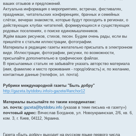
ваших отзывов и предложений.
Актуальна информация о мероприятиях, встречах, фестивалях,
праздниках, читательских конференциях, брачных и семейных
слётах, вечерах знакомств, которые будут проходить в регионах, о
действующих клубах читателей, формирующихся и существующих
родовых поселениях, о поиске единомышленников.
Ждём ваших рисунков, стихов, песен. Будем очень рады, если вы
пришлёте к статьям иллюстрации, фотографии.
Материалы в редакцию газеты желательно присылать в электронном
виде. Иллюстрации, фотографии, рисунки, по возможности,
присылайте дополнительно в графических файлах.
В присылаемых статьях не забывайте указать авторство материала
(имя, фамилию и место проживания - город/область) и, по желанию,
контактные данные (телефон, эл. почта).
Рубрики международной газеты "Быть добру"
http://gazeta.bytdobru.info/o-gazete/#anchor12
Материалы высылайте по таким координатам:
эл. почта:
gazeta@bytdobru.info
(указав в теме письма «в газету»)
почтовый адрес:
Вячеслав Богданов, ул. Новоукраинская, 2/6, кв. 6,
ком. 3, г. Киев, 04112, Украина.
Газета «Быть добру» выходит на русском языке первого числа