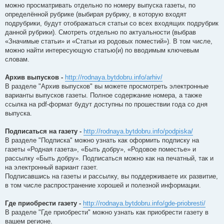
можно просматривать отдельно по номеру выпуска газеты, по
определённой рубрике (выбирая рубрику, в которую входят
подрубрики, будут отображаться статьи со всех входящих подрубрик
данной рубрики). Смотреть отдельно по актуальности (выбрав
«Значимые статьи» и «Статьи из родовых поместий»). В том числе,
можно найти интересующую статью(и) по вводимым ключевым
словам.
Архив выпусков -
http://rodnaya.bytdobru.info/arhiv/
В разделе "Архив выпусков" вы можете просмотреть электронные
варианты выпусков газеты. Полное содержание номера, а также
ссылка на pdf-формат будут доступны по прошествии года со дня
выпуска.
Подписаться на газету -
http://rodnaya.bytdobru.info/podpiska/
В разделе "Подписка" можно узнать как оформить подписку на
газеты «Родная газета», «Быть добру», «Родовое поместье» и
рассылку «Быть добру». Подписаться можно как на печатный, так и
на электронный вариант газет.
Подписавшись на газеты и рассылку, вы поддерживаете их развитие,
в том числе распространение хорошей и полезной информации.
Где приобрести газету -
http://rodnaya.bytdobru.info/gde-priobresti/
В разделе "Где приобрести" можно узнать как приобрести газету в
вашем регионе.