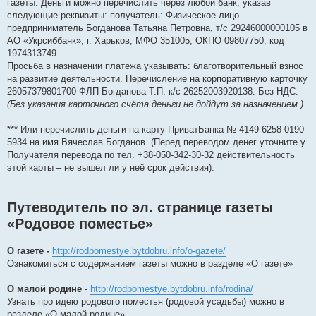
газеты. Деньги можно перечислить через любой банк, указав
следующие реквизиты: получатель: Физическое лицо –
предприниматель Богданова Татьяна Петровна, т/с 29246000000105 в
АО «Укрсиббанк», г. Харьков, МФО 351005, ОКПО 09807750, код
1974313749.
Просьба в назначении платежа указывать: благотворительный взнос
на развитие деятельности. Перечисление на корпоративную карточку
26057379801700 ФЛП Богданова Т.П. к/с 26252003920138. Без НДС.
(Без указания карточного счёта деньги не дойдут за назначением.)
*** Или перечислить деньги на карту ПриватБанка № 4149 6258 0190
5934 на имя Вячеслав Богданов. (Перед переводом денег уточните у
Получателя перевода по тел. +38-050-342-30-32 действительность
этой карты – не вышел ли у неё срок действия).
Путеводитель по эл. странице газеты
«Родовое поместье»
О газете -
http://rodpomestye.bytdobru.info/o-gazete/
Ознакомиться с содержанием газеты можно в разделе «О газете»
О малой родине
-
http://rodpomestye.bytdobru.info/rodina/
Узнать про идею родового поместья (родовой усадьбы) можно в
разделе «О малой родине».