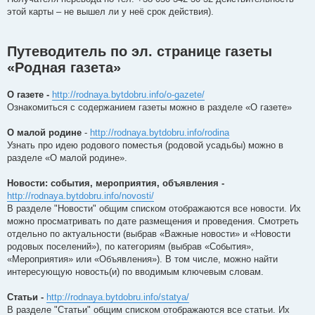
этой карты – не вышел ли у неё срок действия).
Путеводитель по эл. странице газеты
«Родная газета»
О газете -
http://rodnaya.bytdobru.info/o-gazete/
Ознакомиться с содержанием газеты можно в разделе «О газете»
О малой родине
-
http://rodnaya.bytdobru.info/rodina
Узнать про идею родового поместья (родовой усадьбы) можно в
разделе «О малой родине».
Новости: события, мероприятия, объявления -
http://rodnaya.bytdobru.info/novosti/
В разделе "Новости" общим списком отображаются все новости. Их
можно просматривать по дате размещения и проведения. Смотреть
отдельно по актуальности (выбрав «Важные новости» и «Новости
родовых поселений»), по категориям (выбрав «События»,
«Мероприятия» или «Объявления»). В том числе, можно найти
интересующую новость(и) по вводимым ключевым словам.
Статьи -
http://rodnaya.bytdobru.info/statya/
В разделе "Статьи" общим списком отображаются все статьи. Их