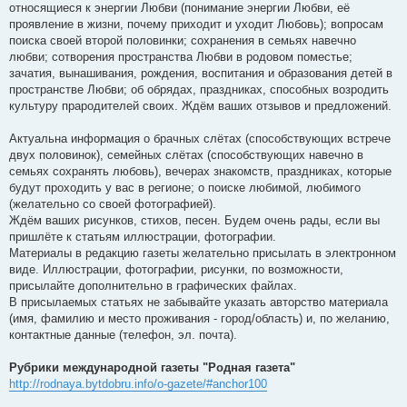
относящиеся к энергии Любви (понимание энергии Любви, её
проявление в жизни, почему приходит и уходит Любовь); вопросам
поиска своей второй половинки; сохранения в семьях навечно
любви; сотворения пространства Любви в родовом поместье;
зачатия, вынашивания, рождения, воспитания и образования детей в
пространстве Любви; об обрядах, праздниках, способных возродить
культуру прародителей своих. Ждём ваших отзывов и предложений.
Актуальна информация о брачных слётах (способствующих встрече
двух половинок), семейных слётах (способствующих навечно в
семьях сохранять любовь), вечерах знакомств, праздниках, которые
будут проходить у вас в регионе; о поиске любимой, любимого
(желательно со своей фотографией).
Ждём ваших рисунков, стихов, песен. Будем очень рады, если вы
пришлёте к статьям иллюстрации, фотографии.
Материалы в редакцию газеты желательно присылать в электронном
виде. Иллюстрации, фотографии, рисунки, по возможности,
присылайте дополнительно в графических файлах.
В присылаемых статьях не забывайте указать авторство материала
(имя, фамилию и место проживания - город/область) и, по желанию,
контактные данные (телефон, эл. почта).
Рубрики международной газеты "Родная газета"
http://rodnaya.bytdobru.info/o-gazete/#anchor100