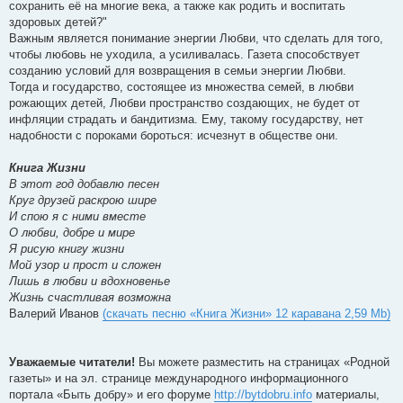
сохранить её на многие века, а также как родить и воспитать
здоровых детей?"
Важным является понимание энергии Любви, что сделать для того,
чтобы любовь не уходила, а усиливалась. Газета способствует
созданию условий для возвращения в семьи энергии Любви.
Тогда и государство, состоящее из множества семей, в любви
рожающих детей, Любви пространство создающих, не будет от
инфляции страдать и бандитизма. Ему, такому государству, нет
надобности с пороками бороться: исчезнут в обществе они.
Книга Жизни
В этот год добавлю песен
Круг друзей раскрою шире
И спою я с ними вместе
О любви, добре и мире
Я рисую книгу жизни
Мой узор и прост и сложен
Лишь в любви и вдохновенье
Жизнь счастливая возможна
Валерий Иванов
(скачать песню «Книга Жизни» 12 каравана 2,59 Mb)
Уважаемые читатели!
Вы можете разместить на страницах «Родной
газеты» и на эл. странице международного информационного
портала «Быть добру» и его форуме
http://bytdobru.info
материалы,