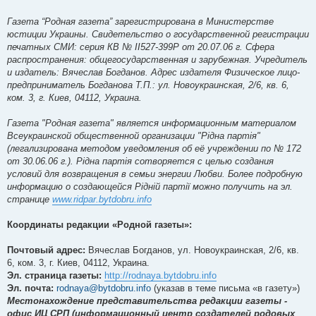
Газета “Родная газета” зарегистрирована в Министерстве
юстиции Украины. Свидетельство о государственной регистрации
печатных СМИ: серия КВ № ІІ527-399Р от 20.07.06 г. Сфера
распространения: общегосударственная и зарубежная. Учредитель
и издатель: Вячеслав Богданов. Адрес издателя Физическое лицо-
предприниматель Богданова Т.П.: ул. Новоукраинская, 2/6, кв. 6,
ком. 3, г. Киев, 04112, Украина.
Газета "Родная газета" является информационным материалом
Всеукраинской общественной организации "Рідна партія"
(легализирована методом уведомления об её учреждении по № 172
от 30.06.06 г.). Рідна партія сотворяется с целью создания
условий для возвращения в семьи энергии Любви. Более подробную
информацию о создающейся Рідній партії можно получить на эл.
странице
www.ridpar.bytdobru.info
Координаты редакции «Родной газеты»:
Почтовый адрес:
Вячеслав Богданов, ул. Новоукраинская, 2/6, кв.
6, ком. 3, г. Киев, 04112, Украина.
Эл. страница газеты:
http://rodnaya.bytdobru.info
Эл. почта:
rodnaya@bytdobru.info
(указав в теме письма «в газету»)
Местонахождение представительства редакции газеты -
офис ИЦ СРП (информационный центр создателей родовых