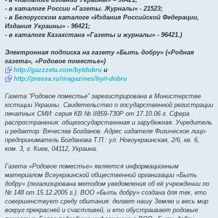
- в каталоге России «Газеты. Журналы» - 21523;
- в Белорусском каталоге «Издания Российской Федерации,
Издания Украины» - 96421;
- в каталоге Казахстана «Газеты и журналы» - 96421.)
Электронная подписка на газету «Быть добру» («Родная
газета», «Родовое поместье»)
http://gazzzeta.com/bytdobru
и
http://pressa.ru/magazines/byit-dobru
Газета “Родовое поместье” зарегистрирована в Министерстве
юстиции Украины. Свидетельство о государственной регистрации
печатных СМИ: серия КВ № ІІ859-730Р от 17.10.06 г. Сфера
распространения: общегосударственная и зарубежная. Учредитель
и редактор: Вячеслав Богданов. Адрес издателя Физическое лицо-
предприниматель Богданова Т.П.: ул. Новоукраинская, 2/6, кв. 6,
ком. 3, г. Киев, 04112, Украина.
Газета «Родовое поместье» является информационным
материалом Всеукраинской общественной организации «Быть
добру» (легализирована методом уведомления об её учреждении по
№ 148 от 15.12.2005 г.). ВОО «Быть добру» создана для тех, кто
совершенствует среду обитания: делает нашу Землю и весь мир
вокруг прекрасней и счастливей, и кто обустраивает родовые