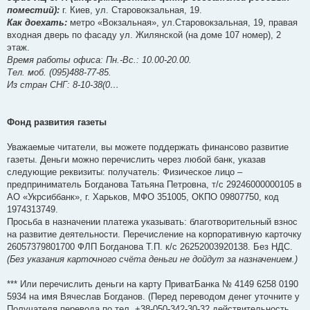
поместий):
г. Киев, ул. Старовокзальная, 19.
Как доехать:
метро «Вокзальная», ул.Старовокзальная, 19, правая
входная дверь по фасаду ул. Жилянской (на доме 107 номер), 2
этаж.
Время работы офиса: Пн.-Вс.: 10.00-20.00.
Тел. моб. (095)488-77-85.
Из стран СНГ: 8-10-38(0…
Фонд развития газеты
Уважаемые читатели, вы можете поддержать финансово развитие
газеты. Деньги можно перечислить через любой банк, указав
следующие реквизиты: получатель: Физическое лицо –
предприниматель Богданова Татьяна Петровна, т/с 29246000000105 в
АО «Укрсиббанк», г. Харьков, МФО 351005, ОКПО 09807750, код
1974313749.
Просьба в назначении платежа указывать: благотворительный взнос
на развитие деятельности. Перечисление на корпоративную карточку
26057379801700 ФЛП Богданова Т.П. к/с 26252003920138. Без НДС.
(Без указания карточного счёта деньги не дойдут за назначением.)
*** Или перечислить деньги на карту ПриватБанка № 4149 6258 0190
5934 на имя Вячеслав Богданов. (Перед переводом денег уточните у
Получателя перевода по тел. +38-050-342-30-32 действительность