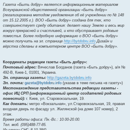
Газета «Быть добру» является информационным материалом
Всеукраинской общественной организации «Быть добру»
(легализирована методом уведомления об её учреждении по № 148
от 15.12.2005 г.). ВОО «Быть добру» создана для тех, кто
совершенствует среду обитания: делает нашу Землю и весь мир
вокруг прекрасней и счастливей, и кто обустраивает родовые
поместья. Более подробную информацию о ВОО «Быть добру»
можно получить на эл. странице
http://bytdobru.info
Дизайн и
вёрстка сделаны в компьютерном центре ВОО «Быть добру».
Координаты редакции газеты «Быть добру»:
Почтовый адрес:
Вячеслав Богданов (газета «Быть добру»), а/я №
492-В, Киев-1, 01001, Украина.
Эл. страница газеты:
http://gazeta.bytdobru.info
Эл. почта:
gazeta@bytdobru.info
(указав в теме письма «в газету»)
Местонахождение представительства редакции газеты -
офис ИЦ СРП (информационный центр создателей родовых
поместий):
г. Киев, ул. Старовокзальная, 19.
Как доехать:
метро «Вокзальная», ул.Старовокзальная, 19, правая
входная дверь по фасаду ул. Жилянской (на доме 107 номер), 2
этаж.
Время работы офиса: Пн.-Вс.: 10.00-20.00.
Тел. моб. (095)488-77-85.
Из стран СНГ: 8-10-38(0…