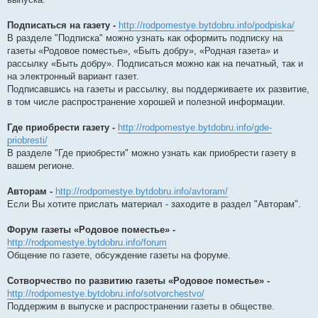
Подписаться на газету -
http://rodpomestye.bytdobru.info/podpiska/
В разделе "Подписка" можно узнать как оформить подписку на
газеты «Родовое поместье», «Быть добру», «Родная газета» и
рассылку «Быть добру». Подписаться можно как на печатный, так и
на электронный вариант газет.
Подписавшись на газеты и рассылку, вы поддерживаете их развитие,
в том числе распространение хорошей и полезной информации.
Где приобрести газету -
http://rodpomestye.bytdobru.info/gde-
priobresti/
В разделе "Где приобрести" можно узнать как приобрести газету в
вашем регионе.
Авторам -
http://rodpomestye.bytdobru.info/avtoram/
Если Вы хотите прислать материал - заходите в раздел "Авторам".
Форум газеты «Родовое поместье» -
http://rodpomestye.bytdobru.info/forum
Общение по газете, обсуждение газеты на форуме.
Сотворчество по развитию газеты «Родовое поместье» -
http://rodpomestye.bytdobru.info/sotvorchestvo/
Поддержим в выпуске и распространении газеты в обществе.