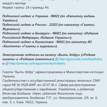
каждого месяца.
Формат газеты: 24 страницы А4.
Подписной индекс в Украине - 96421 (по «Каталогу видань
України»).
Подписной индекс в России - 21523 (по каталогу «Газеты.
Журналы»).
Подписной индекс в Беларуси - 96421 (по каталогу «Издания
Российской Федерации, Издания Украины»).
Подписной индекс в Казахстане - 96421 (по каталогу АО
«Казпочта» «Газеты и журналы»).
Электронная подписка на газету «Быть добру» («Родная
газета» и «Родовое поместье»)
http://gazzzeta.com/bytdobru
и
http://pressa.ru/magazines/byit-dobru
Газета "Быть добру" зарегистрирована в Министерстве юстиции
Украины.
Свидетельство о государственной регистрации печатных СМИ:
серия КВ № ІІ528-400Р от 20.07.06 г. Сфера распространения:
общегосударственная и зарубежная. Учредитель и редактор:
Вячеслав Богданов. Адрес издателя Физическое лицо-
предприниматель Богданова Т.П.: ул. Новоукраинская, 2/6, кв. 6,
ком. 3, г. Киев, 04112, Украина.