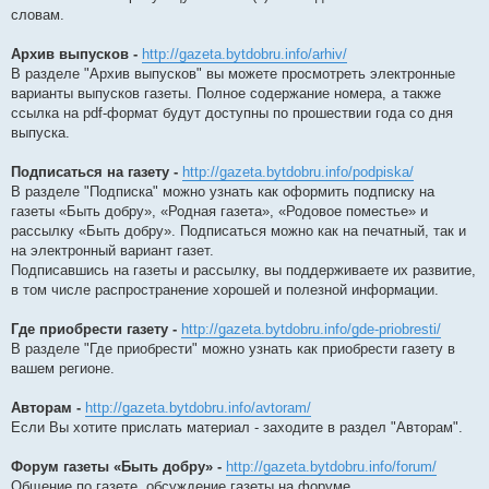
словам.
Архив выпусков -
http://gazeta.bytdobru.info/arhiv/
В разделе "Архив выпусков" вы можете просмотреть электронные
варианты выпусков газеты. Полное содержание номера, а также
ссылка на pdf-формат будут доступны по прошествии года со дня
выпуска.
Подписаться на газету -
http://gazeta.bytdobru.info/podpiska/
В разделе "Подписка" можно узнать как оформить подписку на
газеты «Быть добру», «Родная газета», «Родовое поместье» и
рассылку «Быть добру». Подписаться можно как на печатный, так и
на электронный вариант газет.
Подписавшись на газеты и рассылку, вы поддерживаете их развитие,
в том числе распространение хорошей и полезной информации.
Где приобрести газету -
http://gazeta.bytdobru.info/gde-priobresti/
В разделе "Где приобрести" можно узнать как приобрести газету в
вашем регионе.
Авторам -
http://gazeta.bytdobru.info/avtoram/
Если Вы хотите прислать материал - заходите в раздел "Авторам".
Форум газеты «Быть добру» -
http://gazeta.bytdobru.info/forum/
Общение по газете, обсуждение газеты на форуме.