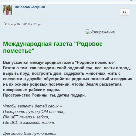
Вячеслав Богданов
Цитата
Пт апр 02, 2010 7:31 pm
С
о
....................................................................
о
б
щ
Международная газета "Родовое
е
н
поместье"
и
е
Выпускается международная газета "Родовое поместье".
Газета о том, как посадить свой родовой сад, лес, вести огород,
вырыть пруд, построить дом, содержать животных, жить с
соседями в дружбе; обустройстве родовых поместий и создания
на их основе родовых поселений, чтобы Земля расцветала
прекрасным райским садом.
Пространство Родины, ты, детям подари.
Чтобы вернуть детей своих –
Построить нужно ДОМ для них,
Где НЕТ печали и забот,
Где ВСЁ в гармонии живёт.
Для этого Вам нужно взять