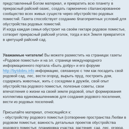
представленный Богом материал, и превратить всю планету в
прекрасный райский оазис, создать гармонично сбалансированное
сообщество всех живых существ через обустройство родовых
поместий. Газета способствует созданию благоприятных условий для
обустройства родовых поместий.
И когда каждая семья обустроит на своём гектаре родовое поместье,
сотворит прекрасный райский уголок, тогда и вся Земля превратится
в цветущий райский сад.
Уважаемые читатели!
Вы можете разместить на страницах газеты
«Родовое поместье» и на эл. странице международного
информационного портала «Быть добру» и его форуме
http://bytdobru.info
информацию, связанную с тем как посадить свой
родовой сад, лес, вести огород, вырыть пруд, построить дом,
содержать животных, жить с соседями в дружбе, свой опыт
обустройства родового поместья, полезные советы, свои
впечатления о жизни на своей земле родовой, опыт формирования
коллектива единомышленников для создания родового поселения,
вести из родовых поселений.
Присылайте материал, относящийся к:
- обустройству родового поместья (сотворение пространства Любви в
родовом поместье; важность детальных проектов обустройства
родового поместья; планировка участка; растения; сад, лес, огород,